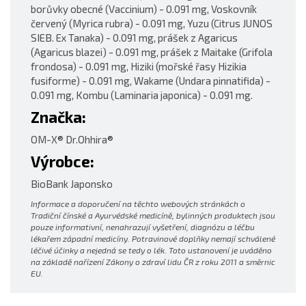
borůvky obecné (Vaccinium) - 0.091 mg, Voskovník
červený (Myrica rubra) - 0.091 mg, Yuzu (Citrus JUNOS
SIEB. Ex Tanaka) - 0.091 mg, prášek z Agaricus
(Agaricus blazei) - 0.091 mg, prášek z Maitake (Grifola
frondosa) - 0.091 mg, Hiziki (mořské řasy Hizikia
fusiforme) - 0.091 mg, Wakame (Undara pinnatifida) -
0.091 mg, Kombu (Laminaria japonica) - 0.091 mg.
Značka:
OM-X® Dr.Ohhira®
Výrobce:
BioBank Japonsko
Informace a doporučení na těchto webových stránkách o
Tradiční čínské a Ayurvédské medicíně, bylinných produktech jsou
pouze informativní, nenahrazují vyšetření, diagnózu a léčbu
lékařem západní medicíny. Potravinové doplňky nemají schválené
léčivé účinky a nejedná se tedy o lék. Toto ustanovení je uváděno
na základě nařízení Zákony o zdraví lidu ČR z roku 2011 a směrnic
EU.