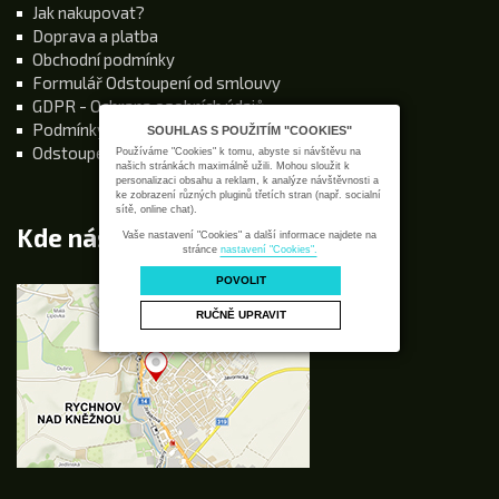
Jak nakupovat?
Doprava a platba
Obchodní podmínky
Formulář Odstoupení od smlouvy
GDPR - Ochrana osobních údajů
Podmínky používání stránek
SOUHLAS S POUŽITÍM "COOKIES"
Odstoupení od kupní smlouvy
Používáme "Cookies" k tomu, abyste si návštěvu na
našich stránkách maximálně užili. Mohou sloužit k
personalizaci obsahu a reklam, k analýze návštěvnosti a
ke zobrazení různých pluginů třetích stran (např. socialní
sítě, online chat).
Kde nás najdete
Vaše nastavení "Cookies" a další informace najdete na
stránce
nastavení "Cookies".
POVOLIT
RUČNĚ UPRAVIT