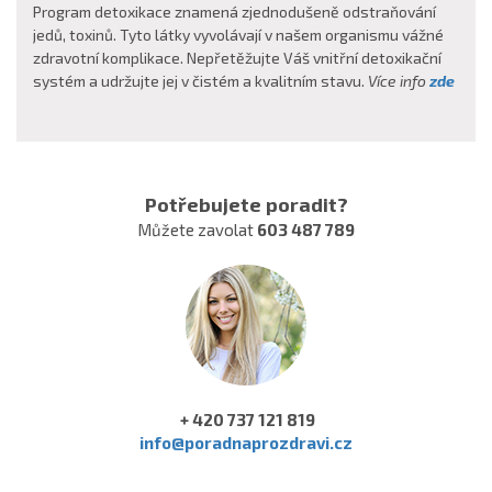
Program detoxikace znamená zjednodušeně odstraňování
jedů, toxinů. Tyto látky vyvolávají v našem organismu vážné
zdravotní komplikace. Nepřetěžujte Váš vnitřní detoxikační
systém a udržujte jej v čistém a kvalitním stavu.
Více info
zde
Potřebujete poradit?
Můžete zavolat
603 487 789
+ 420 737 121 819
info@poradnaprozdravi.cz