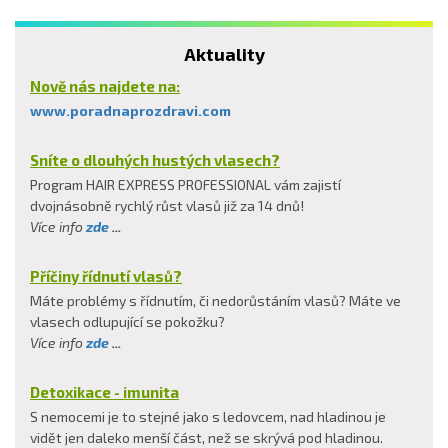
Aktuality
Nově nás najdete na:
www.poradnaprozdravi.com
Sníte o dlouhých hustých vlasech?
Program HAIR EXPRESS PROFESSIONAL vám zajistí
dvojnásobně rychlý růst vlasů již za 14 dnů!
Více info
zde
...
Příčiny řídnutí vlasů?
Máte problémy s řídnutím, či nedorůstáním vlasů? Máte ve
vlasech odlupující se pokožku?
Více info
zde
...
Detoxikace - imunita
S nemocemi je to stejné jako s ledovcem, nad hladinou je
vidět jen daleko menší část, než se skrývá pod hladinou.