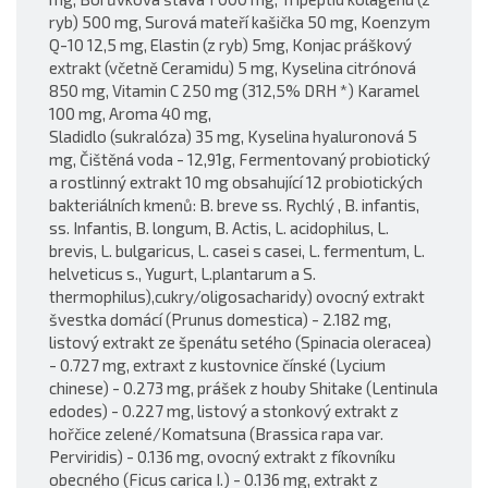
ryb) 500 mg, Surová mateří kašička 50 mg, Koenzym
Q-10 12,5 mg, Elastin (z ryb) 5mg, Konjac práškový
extrakt (včetně Ceramidu) 5 mg, Kyselina citrónová
850 mg, Vitamin C 250 mg (312,5% DRH *) Karamel
100 mg, Aroma 40 mg,
Sladidlo (sukralóza) 35 mg, Kyselina hyaluronová 5
mg, Čištěná voda - 12,91g, Fermentovaný probiotický
a rostlinný extrakt 10 mg obsahující 12 probiotických
bakteriálních kmenů: B. breve ss. Rychlý , B. infantis,
ss. Infantis, B. longum, B. Actis, L. acidophilus, L.
brevis, L. bulgaricus, L. casei s casei, L. fermentum, L.
helveticus s., Yugurt, L.plantarum a S.
thermophilus),cukry/oligosacharidy) ovocný extrakt
švestka domácí (Prunus domestica) - 2.182 mg,
listový extrakt ze špenátu setého (Spinacia oleracea)
- 0.727 mg, extraxt z kustovnice čínské (Lycium
chinese) - 0.273 mg, prášek z houby Shitake (Lentinula
edodes) - 0.227 mg, listový a stonkový extrakt z
hořčice zelené/Komatsuna (Brassica rapa var.
Perviridis) - 0.136 mg, ovocný extrakt z fíkovníku
obecného (Ficus carica I.) - 0.136 mg, extrakt z