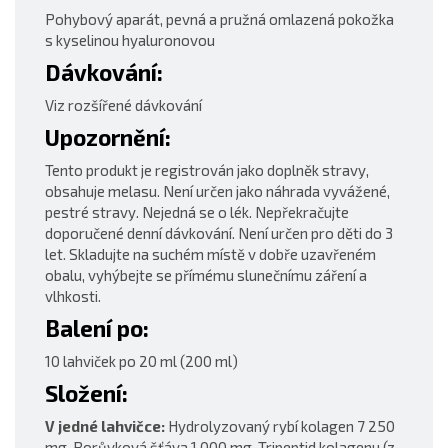
Pohybový aparát, pevná a pružná omlazená pokožka
s kyselinou hyaluronovou
Dávkování:
Viz rozšířené dávkování
Upozornění:
Tento produkt je registrován jako doplněk stravy,
obsahuje melasu. Není určen jako náhrada vyvážené,
pestré stravy. Nejedná se o lék. Nepřekračujte
doporučené denní dávkování. Není určen pro děti do 3
let. Skladujte na suchém místě v dobře uzavřeném
obalu, vyhýbejte se přímému slunečnímu záření a
vlhkosti.
Balení po:
10 lahviček po 20 ml (200 ml)
Složení:
V jedné lahvičce:
Hydrolyzovaný rybí kolagen 7 250
mg, Borůvková šťáva 1 000 mg, Tripeptid kolagenu (z