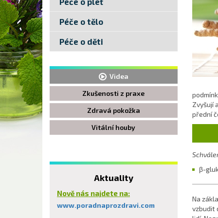
Péče o pleť
Péče o tělo
Péče o děti
Videa
Zkušenosti z praxe
podmínky
Zvyšují 
Zdravá pokožka
přední č
Vitální houby
Schválen
β-gluk
Aktuality
Nově nás najdete na:
Na zákla
www.poradnaprozdravi.com
vzbudit 