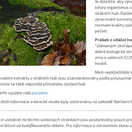
Je důležité, aby výr
lidský organismus s
vitálních hub. Dalš
zpracování suroviny
normami kvality vyd
pečetí.
Prášek z vitální h
"zlámaných skořápek
dobré biologické d
zrna o velikosti 0,1
houbě.
Mezi nejdůležitější 
valitní extrakty z vitálních hub jsou standardizovány podle polysachar
tože ta také odpovídá přírodnímu složení hub.
info využijte naši
poradnu
další informace a klinické studie byly odstraněny na základě Nařízení EU
ce uvedené na těchto webových stránkách jsou poskytovány pouze pro 
í léčení od kvalifikovaného lékaře. Pro informace o zdravotním stavu s