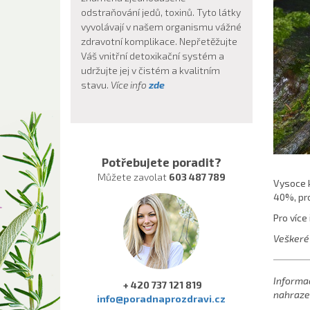
odstraňování jedů, toxinů. Tyto látky
vyvolávají v našem organismu vážné
zdravotní komplikace. Nepřetěžujte
Váš vnitřní detoxikační systém a
udržujte jej v čistém a kvalitním
stavu.
Více info
zde
Potřebujete poradit?
Můžete zavolat
603 487 789
Vysoce k
40%, pro
Pro více 
Veškeré 
Informa
+ 420 737 121 819
nahrazen
info@poradnaprozdravi.cz