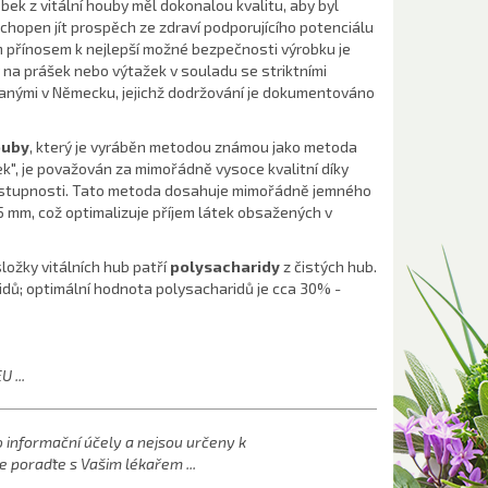
obek z vitální houby měl dokonalou kvalitu, aby byl
chopen jít prospěch ze zdraví podporujícího potenciálu
ím přínosem k nejlepší možné bezpečnosti výrobku je
 na prášek nebo výtažek v souladu se striktními
anými v Německu, jejichž dodržování je dokumentováno
ouby
, který je vyráběn metodou známou jako metoda
", je považován za mimořádně vysoce kvalitní díky
ostupnosti. Tato metoda dosahuje mimořádně jemného
25 mm, což optimalizuje příjem látek obsažených v
složky vitálních hub patří
polysacharidy
z čistých hub.
idů; optimální hodnota polysacharidů je cca 30% -
 ...
informační účely a nejsou určeny k
e poraďte s Vašim lékařem ...