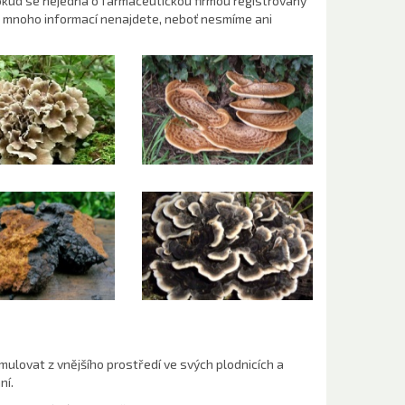
pokud se nejedná o farmaceutickou firmou registrovaný
xtů mnoho informací nenajdete, neboť nesmíme ani
ulovat z vnějšího prostředí ve svých plodnicích a
ní.