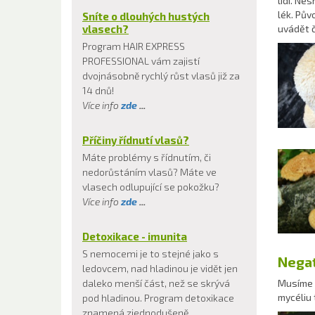
lidí. Ne
lék. Pův
Sníte o dlouhých hustých
vlasech?
uvádět č
Program HAIR EXPRESS
PROFESSIONAL vám zajistí
dvojnásobně rychlý růst vlasů již za
14 dnů!
Více info
zde
...
Příčiny řídnutí vlasů?
Máte problémy s řídnutím, či
nedorůstáním vlasů? Máte ve
vlasech odlupující se pokožku?
Více info
zde
...
Detoxikace - imunita
S nemocemi je to stejné jako s
Negat
ledovcem, nad hladinou je vidět jen
daleko menší část, než se skrývá
Musíme s
mycéliu 
pod hladinou. Program detoxikace
znamená zjednodušeně