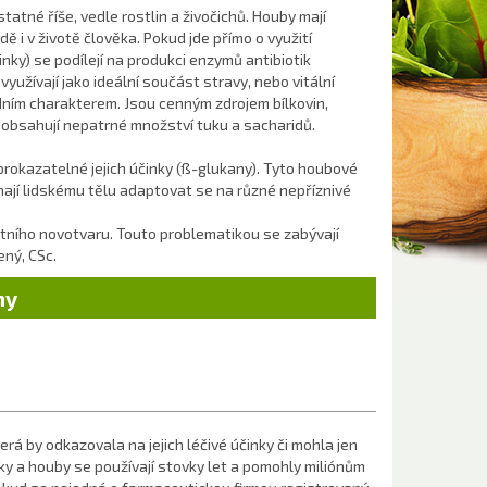
atné říše, vedle rostlin a živočichů. Houby mají
dě i v životě člověka. Pokud jde přímo o využití
nky) se podílejí na produkci
enzymů antibiotik
se využívají jako ideální součást stravy, nebo vitální
dním charakterem. Jsou cenným zdrojem bílkovin,
, obsahují nepatrné množství tuku a sacharidů.
prokazatelné jejich účinky (ß-glukany). Tyto houbové
jí lidskému tělu adaptovat se na různé nepříznivé
astního novotvaru. Touto problematikou se zabývají
ený, CSc.
ny
á by odkazovala na jejich léčivé účinky či mohla jen
ky a houby se používají stovky let a pomohly miliónům