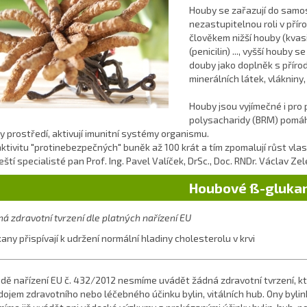
Houby se zařazují do samost
nezastupitelnou roli v příro
člověkem nižší houby (kvasi
(penicilin) ..., vyšší houby 
douby jako doplněk s příro
minerálních látek, vlákniny
Houby jsou vyjímečné i pro 
polysacharidy (BRM) pomáha
 prostředí, aktivují imunitní systémy organismu.
aktivitu "protinebezpečných" buněk až 100 krát a tím zpomalují růst vl
eští specialisté pan Prof. Ing. Pavel Valíček, DrSc., Doc. RNDr. Václav Zel
Houbové ß-gluka
á zdravotní tvrzení dle platných nařízení EU
any přispívají k udržení normální hladiny cholesterolu v krvi
dě nařízení EU č. 432/2012 nesmíme uvádět žádná zdravotní tvrzení, kter
dojem zdravotního nebo léčebného účinku bylin, vitálních hub. Ony bylin