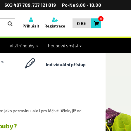
603 487 789, 737 121 819
Po-Ne 9:00 - 18:00
0
0 Kč
Přihlásit
Registrace
Vitální houby
Houbové směsi
 s
Individuální přístup
 jako potravinu, ale i pro léčivé účinky již od
houby?