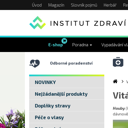
Úvod
Magazín
Slovník pojmů
Herbář
Re
E-shop
Poradna
Vypadávání v
Odborné poradenství
NOVINKY
V
Vit
Nejžádanější produkty
Doplňky stravy
Houby
(
dávnově
Péče o vlasy