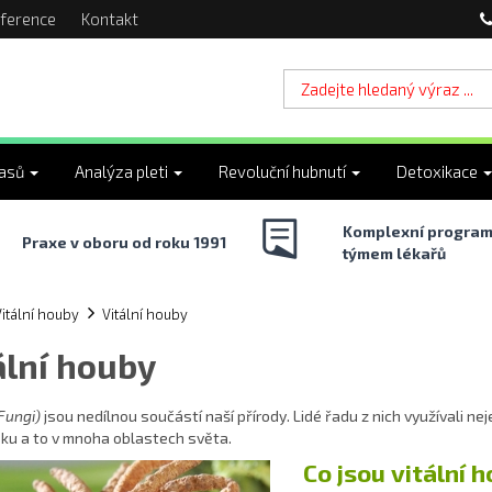
ference
Kontakt
lasů
Analýza pleti
Revoluční hubnutí
Detoxikace
Komplexní program
Praxe v oboru od roku 1991
týmem lékařů
itální houby
Vitální houby
ální houby
Fungi)
jsou nedílnou součástí naší přírody. Lidé řadu z nich využívali nejen
ku a to v mnoha oblastech světa.
Co jsou vitální 