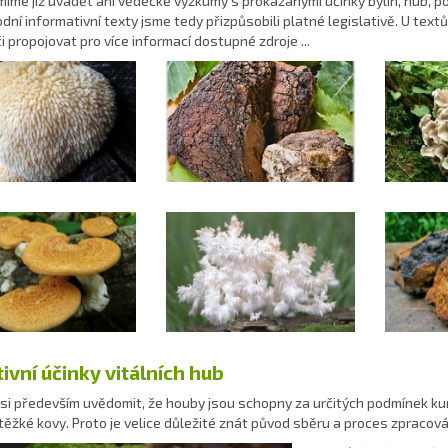
smíme již uvádět ani vědecké výzkumy s prokázanými účinky bylin, hub, 
odní informativní texty jsme tedy přizpůsobili platné legislativě. U te
i propojovat pro více informací dostupné zdroje ...
ivní účinky vitálních hub
i především uvědomit, že houby jsou schopny za určitých podmínek kum
těžké kovy. Proto je velice důležité znát původ sběru a proces zpracová