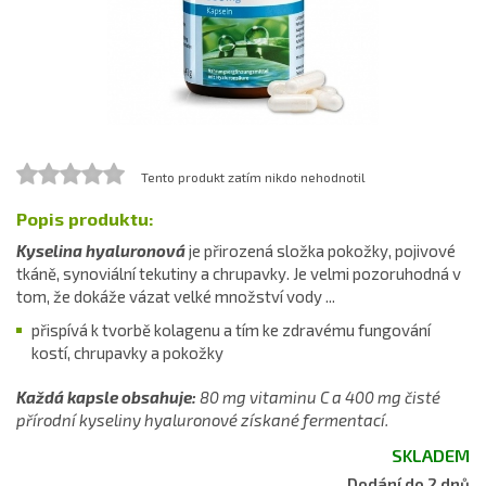
Tento produkt zatím nikdo nehodnotil
Popis produktu:
Kyselina hyaluronová
je přirozená složka pokožky, pojivové
tkáně, synoviální tekutiny a chrupavky. Je velmi pozoruhodná v
tom, že dokáže vázat velké množství vody ...
přispívá k tvorbě kolagenu a tím ke zdravému fungování
kostí, chrupavky a pokožky
Každá kapsle obsahuje:
80 mg vitaminu C a 400 mg čisté
přírodní kyseliny hyaluronové získané fermentací.
SKLADEM
Dodání do 2 dnů