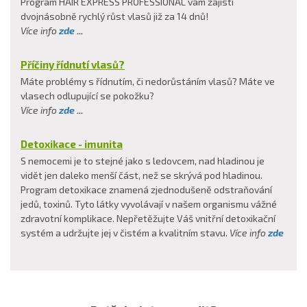
Program HAIR EXPRESS PROFESSIONAL vám zajistí
dvojnásobně rychlý růst vlasů již za 14 dnů!
Více info
zde
...
Příčiny řídnutí vlasů?
Máte problémy s řídnutím, či nedorůstáním vlasů? Máte ve
vlasech odlupující se pokožku?
Více info
zde
...
Detoxikace - imunita
S nemocemi je to stejné jako s ledovcem, nad hladinou je
vidět jen daleko menší část, než se skrývá pod hladinou.
Program detoxikace znamená zjednodušeně odstraňování
jedů, toxinů. Tyto látky vyvolávají v našem organismu vážné
zdravotní komplikace. Nepřetěžujte Váš vnitřní detoxikační
systém a udržujte jej v čistém a kvalitním stavu.
Více info
zde