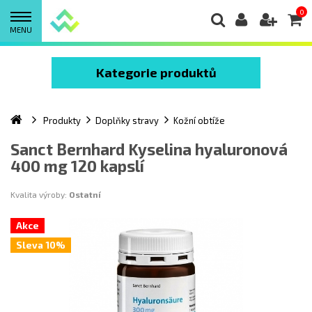
0
MENU
Kategorie produktů
Produkty
Doplňky stravy
Kožní obtíže
Sanct Bernhard Kyselina hyaluronová
400 mg 120 kapslí
Kvalita výroby:
Ostatní
Akce
Sleva 10%