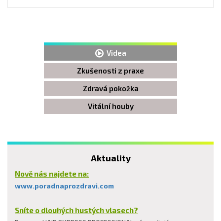
Videa
Zkušenosti z praxe
Zdravá pokožka
Vitální houby
Aktuality
Nově nás najdete na:
www.poradnaprozdravi.com
Sníte o dlouhých hustých vlasech?