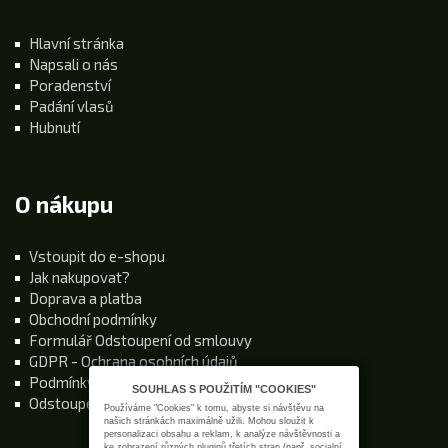
Hlavní stránka
Napsali o nás
Poradenství
Padání vlasů
Hubnutí
O nákupu
Vstoupit do e-shopu
Jak nakupovat?
Doprava a platba
Obchodní podmínky
Formulář Odstoupení od smlouvy
GDPR - Ochrana osobních údajů
Podmínky používání stránek
SOUHLAS S POUŽITÍM "COOKIES"
Odstoupení od kupní smlouvy
Používáme "Cookies" k tomu, abyste si návštěvu na
našich stránkách maximálně užili. Mohou sloužit k
personalizaci obsahu a reklam, k analýze návštěvnosti a
ke zobrazení různých pluginů třetích stran (např. socialní