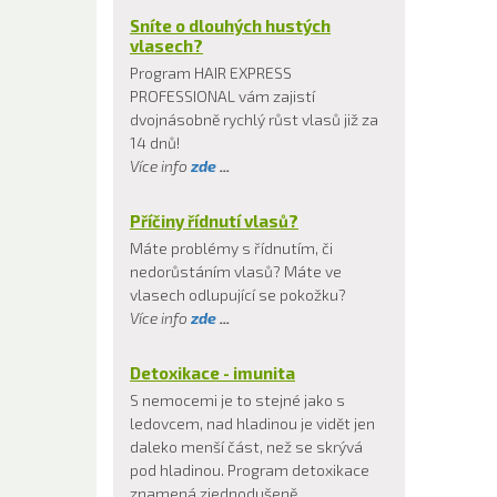
Sníte o dlouhých hustých
vlasech?
Program HAIR EXPRESS
PROFESSIONAL vám zajistí
dvojnásobně rychlý růst vlasů již za
14 dnů!
Více info
zde
...
Příčiny řídnutí vlasů?
Máte problémy s řídnutím, či
nedorůstáním vlasů? Máte ve
vlasech odlupující se pokožku?
Více info
zde
...
Detoxikace - imunita
S nemocemi je to stejné jako s
ledovcem, nad hladinou je vidět jen
daleko menší část, než se skrývá
pod hladinou. Program detoxikace
znamená zjednodušeně