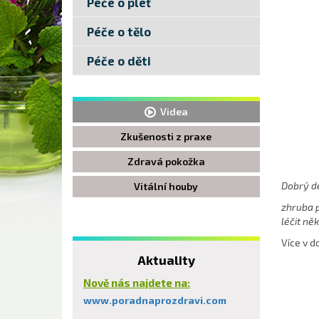
Péče o pleť
Péče o tělo
Péče o děti
Videa
Zkušenosti z praxe
Zdravá pokožka
Dobrý d
Vitální houby
zhruba p
léčit něk
Více v d
Aktuality
Nově nás najdete na:
www.poradnaprozdravi.com