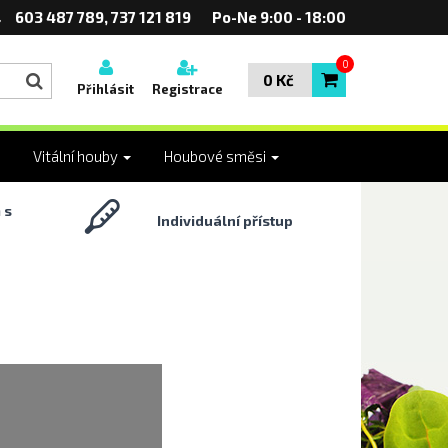
603 487 789, 737 121 819
Po-Ne 9:00 - 18:00
0
0 Kč
Přihlásit
Registrace
Vitální houby
Houbové směsi
 s
Individuální přístup