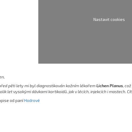
Nastavit cookies
en,
řed pěti lety mi byl diagnostikován kožním lékařem
Lichen Planus
, což
olik let vysokými dávkami kortikoidů, jak v lécích, injekcích i mastech. Cíti
opise od paní
Hodrové