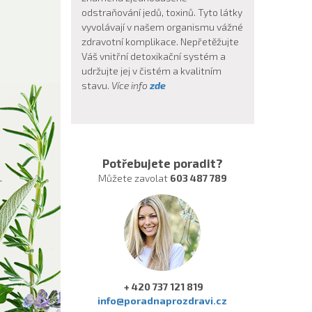
odstraňování jedů, toxinů. Tyto látky
vyvolávají v našem organismu vážné
zdravotní komplikace. Nepřetěžujte
Váš vnitřní detoxikační systém a
udržujte jej v čistém a kvalitním
stavu.
Více info
zde
Potřebujete poradit?
Můžete zavolat
603 487 789
+ 420 737 121 819
info@poradnaprozdravi.cz