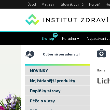
Úvod
Magazín
Slovník pojmů
Herbář
Re
E-shop
Poradna
Vypadávání v
Odborné poradenství
NOVINKY
Home
Lic
Nejžádanější produkty
Doplňky stravy
Péče o vlasy