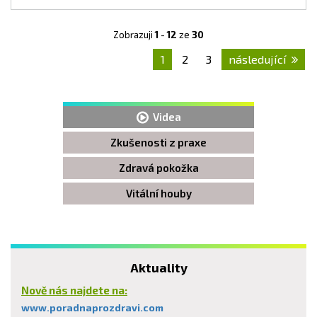
Zobrazuji
1
-
12
ze
30
1
2
3
následující
Videa
Zkušenosti z praxe
Zdravá pokožka
Vitální houby
Aktuality
Nově nás najdete na:
www.poradnaprozdravi.com