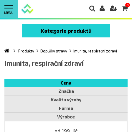
0
MENU
Kategorie produktů
Produkty
Doplňky stravy
Imunita, respirační zdraví
Imunita, respirační zdraví
Cena
Značka
Kvalita výroby
Forma
Výrobce
od
199
Kč