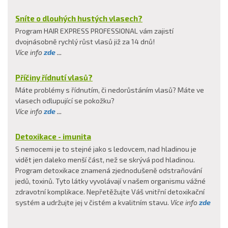
Sníte o dlouhých hustých vlasech?
Program HAIR EXPRESS PROFESSIONAL vám zajistí
dvojnásobně rychlý růst vlasů již za 14 dnů!
Více info
zde
...
Příčiny řídnutí vlasů?
Máte problémy s řídnutím, či nedorůstáním vlasů? Máte ve
vlasech odlupující se pokožku?
Více info
zde
...
Detoxikace - imunita
S nemocemi je to stejné jako s ledovcem, nad hladinou je
vidět jen daleko menší část, než se skrývá pod hladinou.
Program detoxikace znamená zjednodušeně odstraňování
jedů, toxinů. Tyto látky vyvolávají v našem organismu vážné
zdravotní komplikace. Nepřetěžujte Váš vnitřní detoxikační
systém a udržujte jej v čistém a kvalitním stavu.
Více info
zde