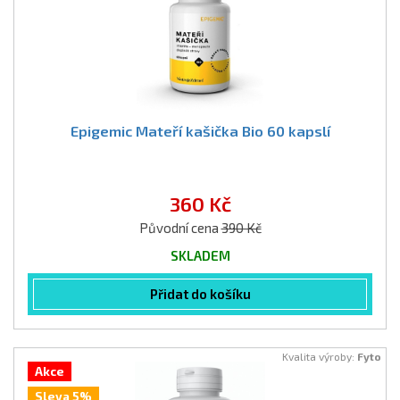
Epigemic Mateří kašička Bio 60 kapslí
360 Kč
Původní cena
390 Kč
SKLADEM
Přidat do košíku
Kvalita výroby:
Fyto
Akce
Sleva 5%