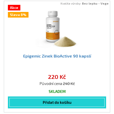
Kvalita výroby:
Bez lepku - Vege
Akce
Sleva 8%
Epigemic Zinek BioActive 90 kapslí
220 Kč
Původní cena
240 Kč
SKLADEM
Přidat do košíku