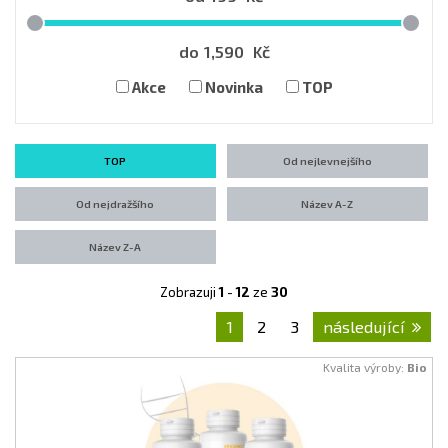
do
1,590
Kč
Akce
Novinka
TOP
TOP
Od nejlevnejšího
Od nejdražšího
Název A-Z
Název Z-A
Zobrazuji
1
-
12
ze
30
1
2
3
následující
Kvalita výroby:
Bio