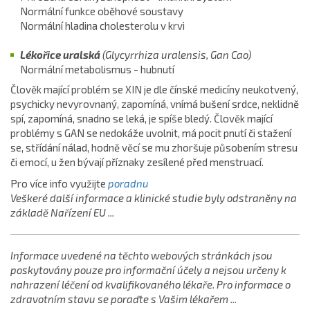
Normální funkce oběhové soustavy
Normální hladina cholesterolu v krvi
Lékořice uralská
(Glycyrrhiza uralensis, Gan Cao)
Normální metabolismus - hubnutí
Člověk mající problém se XIN je dle čínské medicíny neukotvený,
psychicky nevyrovnaný, zapomíná, vnímá bušení srdce, neklidně
spí, zapomíná, snadno se leká, je spíše bledý. Člověk mající
problémy s GAN se nedokáže uvolnit, má pocit pnutí či stažení
se, střídání nálad, hodně věcí se mu zhoršuje působením stresu
či emocí, u žen bývají příznaky zesílené před menstruací.
Pro více info využijte
poradnu
Veškeré další informace a klinické studie byly odstraněny na
základě Nařízení EU ...
Informace uvedené na těchto webových stránkách jsou
poskytovány pouze pro informační účely a nejsou určeny k
nahrazení léčení od kvalifikovaného lékaře. Pro informace o
zdravotním stavu se poraďte s Vašim lékařem ...