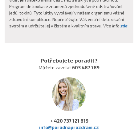
Program detoxikace znamená zjednodušeně odstraňování
jedů, toxinů. Tyto látky vyvolávají v našem organismu vážné
zdravotní komplikace. Nepřetěžujte Váš vnitřní detoxikační
systém a udržujte jej v čistém a kvalitním stavu.
Více info
zde
Potřebujete poradit?
Můžete zavolat
603 487 789
+ 420 737 121 819
info@poradnaprozdravi.cz