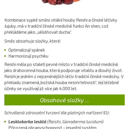
Kombinace sypké směsi vitální houby Reishi a čínské léčivky
Jujuby, má v tradiční čínské medicíně funkci An shen, což
překládáme jako „uklidňovat ducha“.
Směs obsahuje složky, které:
Optimalizují spánek
Harmonizují
psychiku
Reishi měla po staletí pevné místo v tradiční čínské medicíně
jako drahocenná houba, která podporuje vitalitu a dlouhý život.
Reishi je jedním z nejceněnějších léčiv tradiční čínské medicíny. V
překladu znamená„božská houba nesmrtelnosti“. Její léčebné
účinky se využívají již více jak 4.000 let.
Obsahové složky ...
Schválená zdravotní tvrzení dle platných nařízení EU:
Lesklokorka lesklá
(Reishi, Ganoderma lucidum)
Přirozená obranyschopnost - imunitní systém