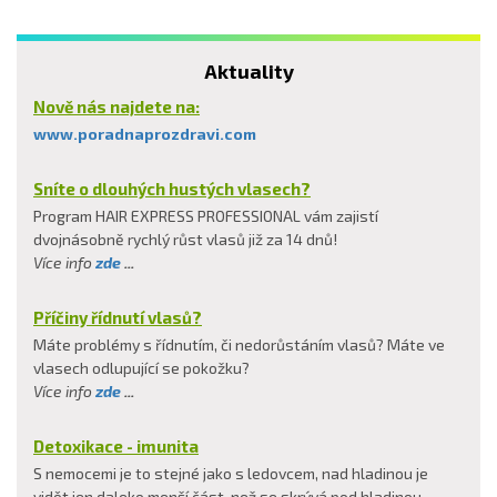
Aktuality
Nově nás najdete na:
www.poradnaprozdravi.com
Sníte o dlouhých hustých vlasech?
Program HAIR EXPRESS PROFESSIONAL vám zajistí
dvojnásobně rychlý růst vlasů již za 14 dnů!
Více info
zde
...
Příčiny řídnutí vlasů?
Máte problémy s řídnutím, či nedorůstáním vlasů? Máte ve
vlasech odlupující se pokožku?
Více info
zde
...
Detoxikace - imunita
S nemocemi je to stejné jako s ledovcem, nad hladinou je
vidět jen daleko menší část, než se skrývá pod hladinou.