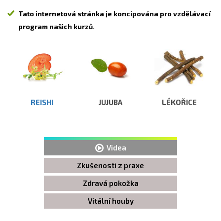
Tato internetová stránka je koncipována pro vzdělávací
program našich kurzů.
REISHI
JUJUBA
LÉKOŘICE
Videa
Zkušenosti z praxe
Zdravá pokožka
Vitální houby