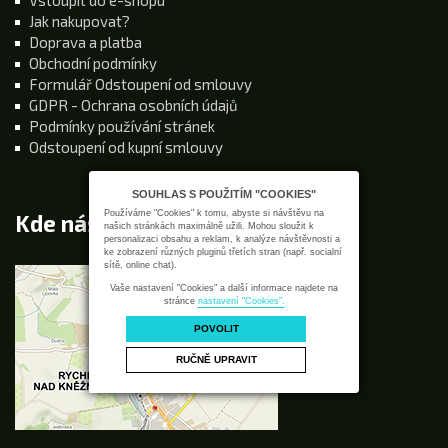
Jak nakupovat?
Doprava a platba
Obchodní podmínky
Formulář Odstoupení od smlouvy
GDPR - Ochrana osobních údajů
Podmínky používání stránek
Odstoupení od kupní smlouvy
SOUHLAS S POUŽITÍM "COOKIES"
Používáme "Cookies" k tomu, abyste si návštěvu na
Kde nás najdete
našich stránkách maximálně užili. Mohou sloužit k
personalizaci obsahu a reklam, k analýze návštěvnosti a
ke zobrazení různých pluginů třetích stran (např. socialní
sítě, online chat).
Vaše nastavení "Cookies" a další informace najdete na
stránce
nastavení "Cookies".
POVOLIT
RUČNĚ UPRAVIT