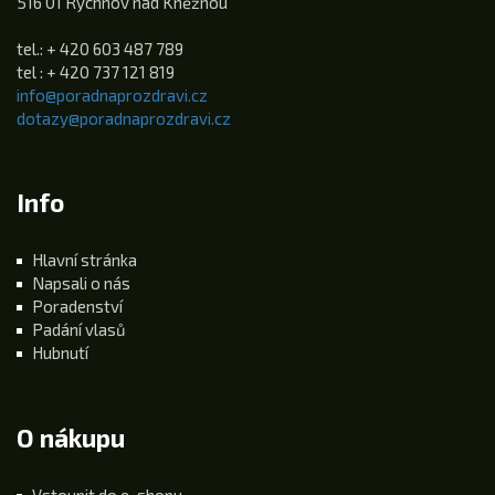
516 01 Rychnov nad Kněžnou
tel.: + 420 603 487 789
tel : + 420 737 121 819
info@poradnaprozdravi.cz
dotazy@poradnaprozdravi.cz
Info
Hlavní stránka
Napsali o nás
Poradenství
Padání vlasů
Hubnutí
O nákupu
Vstoupit do e-shopu