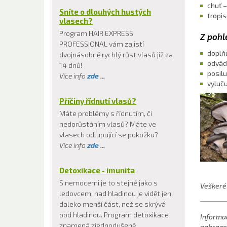
chuť –
Sníte o dlouhých hustých
tropis
vlasech?
Program HAIR EXPRESS
Z poh
PROFESSIONAL vám zajistí
doplňu
dvojnásobně rychlý růst vlasů již za
odvádí
14 dnů!
posilu
Více info
zde
...
vyluč
Příčiny řídnutí vlasů?
Máte problémy s řídnutím, či
nedorůstáním vlasů? Máte ve
vlasech odlupující se pokožku?
Více info
zde
...
Detoxikace - imunita
S nemocemi je to stejné jako s
Veškeré 
ledovcem, nad hladinou je vidět jen
daleko menší část, než se skrývá
pod hladinou. Program detoxikace
Informa
znamená zjednodušeně
nahrazen