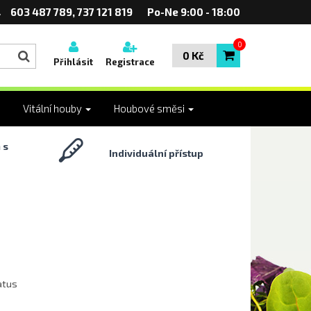
603 487 789, 737 121 819
Po-Ne 9:00 - 18:00
0
0 Kč
Přihlásit
Registrace
Vitální houby
Houbové směsi
 s
Individuální přístup
atus