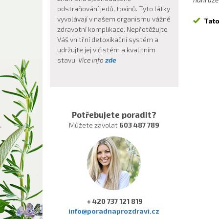
odstraňování jedů, toxinů. Tyto látky
vyvolávají v našem organismu vážné
Tato
zdravotní komplikace. Nepřetěžujte
Váš vnitřní detoxikační systém a
udržujte jej v čistém a kvalitním
stavu.
Více info
zde
Potřebujete poradit?
Můžete zavolat
603 487 789
+ 420 737 121 819
info@poradnaprozdravi.cz