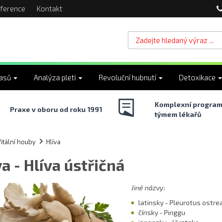
ference
Kontakt
lasů
Analýza pleti
Revoluční hubnutí
Detoxikace
Komplexní program
Praxe v oboru od roku 1991
týmem lékařů
itální houby
Hlíva
va - Hlíva ústřičná
Jiné názvy:
latinsky - Pleurotus ostre
čínsky - Pinggu