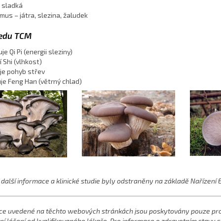
 sladká
mus – játra, slezina, žaludek
ledu TCM
je Qi Pi (energii sleziny)
 Shi (vlhkost)
je pohyb střev
uje Feng Han (větrný chlad)
další informace a klinické studie byly odstraněny na základě Nařízení EU
ce uvedené na těchto webových stránkách jsou poskytovány pouze pro 
í léčení od kvalifikovaného lékaře. Pro informace o zdravotním stavu s