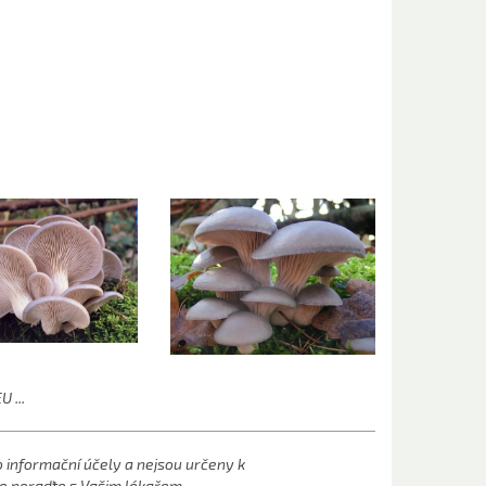
 ...
informační účely a nejsou určeny k
e poraďte s Vašim lékařem ...