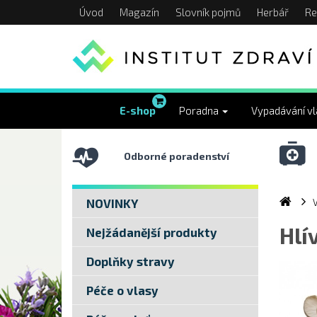
Úvod
Magazín
Slovník pojmů
Herbář
Re
E-shop
Poradna
Vypadávání v
Odborné poradenství
NOVINKY
V
Hlí
Nejžádanější produkty
Doplňky stravy
Péče o vlasy