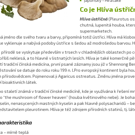
japonsky - Hiratake
Co je Hlíva ústřič
Hlíva ústřičná
(Pleurotus os
chutná, lupenitá houba, ktero
supermarketech.
 jméno dle svého tvaru a barvy, připomíná totiž ústřici. Hlíva má klob
se vyklenuje a nabývá podoby ústřice s šedou až modrošedou barvou. Hlí
 přírodě se vyskytuje především v trsech v chladnějších oblastech po 
příliš neklesá, a to hlavně v listnatých lesích. Hlíva je také komerčně p
tí tradiční čínská medicína, první psané záznamy jsou již v Shennong Benc
stování se datuje do roku roku 199 n. l.Pro evropský kontinent byla houb
 přírodovědcem. Pojmenoval ji Agaricus ostreatus. Změnu jména prove
 bioaktivních látek.
 po staletí známá v tradiční čínské medicíně, kde je využívána k řešení 
o “the mushroom of flower heaven” (houba květinového nebe). Je bohat
elin, nenasycených mastných kyselin a pak hlavně polysacharidů ‒ bet
edstavitelem pleurotinem. Hlíva je též zdrojem přírodních statinů, tj. láte
arakteristika
a – mírně teplá