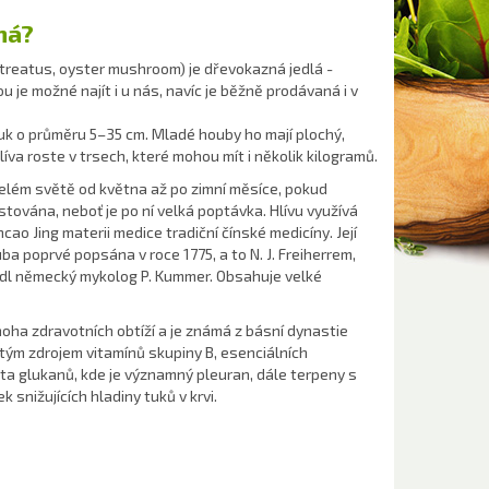
ná?
treatus, oyster mushroom) je dřevokazná jedlá -
u je možné najít i u nás, navíc je běžně prodávaná i v
ouk o průměru 5–35 cm. Mladé houby ho mají plochý,
va roste v trsech, které mohou mít i několik kilogramů.
celém světě od května až po zimní měsíce, pokud
ěstována, neboť je po ní velká poptávka. Hlívu využívá
ao Jing materii medice tradiční čínské medicíny. Její
a poprvé popsána v roce 1775, a to N. J. Freiherrem,
dl německý mykolog P. Kummer. Obsahuje velké
mnoha zdravotních obtíží a je známá z básní dynastie
ým zdrojem vitamínů skupiny B, esenciálních
a glukanů, kde je významný pleuran, dále terpeny s
k snižujících hladiny tuků v krvi.