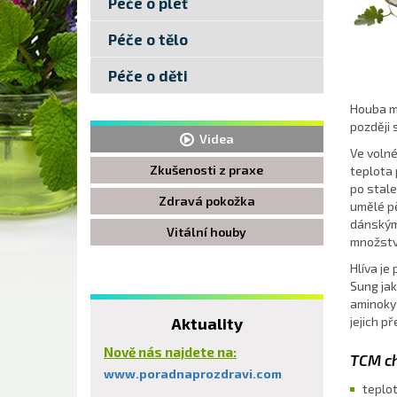
Péče o pleť
Péče o tělo
Péče o děti
Houba má
později 
Videa
Ve volné
Zkušenosti z praxe
teplota 
po stale
Zdravá pokožka
umělé pě
dánským
Vitální houby
množství
Hlíva je
Sung jak
aminokys
Aktuality
jejich př
Nově nás najdete na:
TCM ch
www.poradnaprozdravi.com
teplot