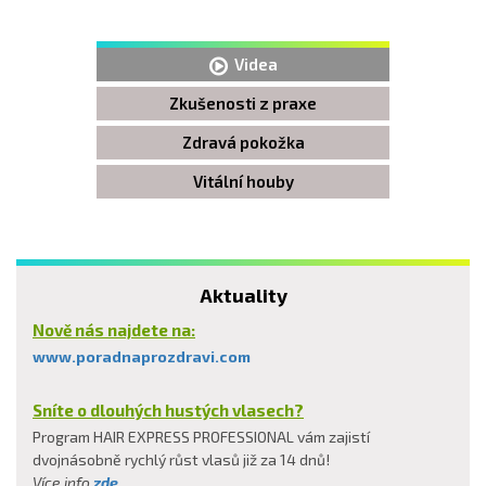
Videa
Zkušenosti z praxe
Zdravá pokožka
Vitální houby
Aktuality
Nově nás najdete na:
www.poradnaprozdravi.com
Sníte o dlouhých hustých vlasech?
Program HAIR EXPRESS PROFESSIONAL vám zajistí
dvojnásobně rychlý růst vlasů již za 14 dnů!
Více info
zde
...