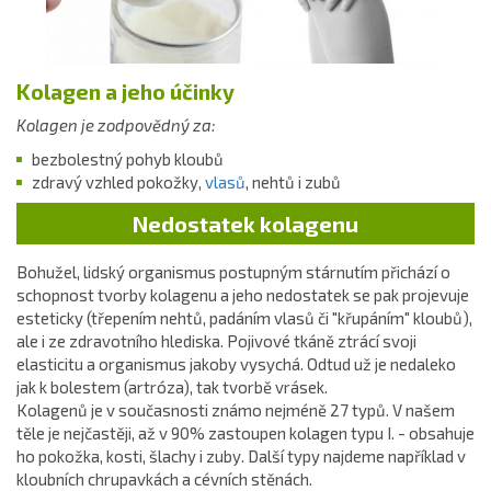
Kolagen a jeho účinky
Kolagen je zodpovědný za:
bezbolestný pohyb kloubů
zdravý vzhled pokožky,
vlasů
, nehtů i zubů
Nedostatek kolagenu
Bohužel, lidský organismus postupným stárnutím přichází o
schopnost tvorby kolagenu a jeho nedostatek se pak projevuje
esteticky (třepením nehtů, padáním vlasů či "křupáním" kloubů),
ale i ze zdravotního hlediska. Pojivové tkáně ztrácí svoji
elasticitu a organismus jakoby vysychá. Odtud už je nedaleko
jak k bolestem (artróza), tak tvorbě vrásek.
Kolagenů je v současnosti známo nejméně 27 typů. V našem
těle je nejčastěji, až v 90% zastoupen kolagen typu I. - obsahuje
ho pokožka, kosti, šlachy i zuby. Další typy najdeme například v
kloubních chrupavkách a cévních stěnách.