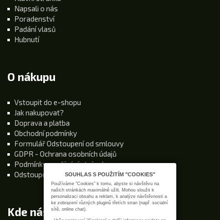
Napsali o nás
Poradenství
Padání vlasů
Hubnutí
O nákupu
Vstoupit do e-shopu
Jak nakupovat?
Doprava a platba
Obchodní podmínky
Formulář Odstoupení od smlouvy
GDPR - Ochrana osobních údajů
Podmínky používání stránek
Odstoupení od kupní smlouvy
SOUHLAS S POUŽITÍM "COOKIES"
Používáme "Cookies" k tomu, abyste si návštěvu na
našich stránkách maximálně užili. Mohou sloužit k
personalizaci obsahu a reklam, k analýze návštěvnosti a
ke zobrazení různých pluginů třetích stran (např. socialní
Kde nás najdete
sítě, online chat).