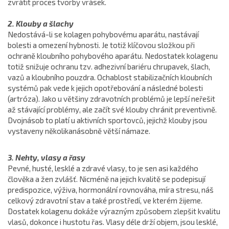
zvrátit proces tvorby vrásek.
2. Klouby a šlachy
Nedostává-li se kolagen pohybovému aparátu, nastávají
bolesti a omezení hybnosti. Je totiž klíčovou složkou při
ochraně kloubního pohybového aparátu. Nedostatek kolagenu
totiž snižuje ochranu tzv. adhezivní bariéru chrupavek, šlach,
vazů a kloubního pouzdra. Ochablost stabilizačních kloubních
systémů pak vede k jejich opotřebování a následné bolesti
(artróza). Jako u většiny zdravotních problémů je lepší neřešit
až stávající problémy, ale začít své klouby chránit preventivně.
Dvojnásob to platí u aktivních sportovců, jejichž klouby jsou
vystaveny několikanásobně větší námaze.
3. Nehty, vlasy a řasy
Pevné, husté, lesklé a zdravé vlasy, to je sen asi každého
člověka a žen zvlášť. Nicméně na jejich kvalitě se podepisují
predispozice, výživa, hormonální rovnováha, míra stresu, náš
celkový zdravotní stav a také prostředí, ve kterém žijeme.
Dostatek kolagenu dokáže výrazným způsobem zlepšit kvalitu
vlasů, dokonce i hustotu řas. Vlasy déle drží objem, jsou lesklé,