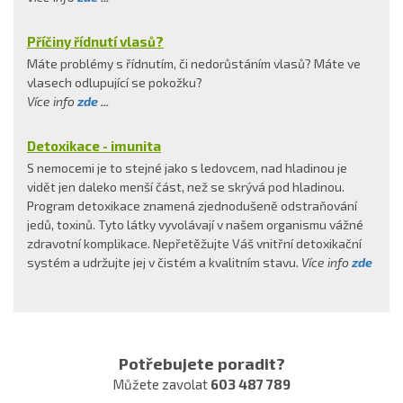
Příčiny řídnutí vlasů?
Máte problémy s řídnutím, či nedorůstáním vlasů? Máte ve
vlasech odlupující se pokožku?
Více info
zde
...
Detoxikace - imunita
S nemocemi je to stejné jako s ledovcem, nad hladinou je
vidět jen daleko menší část, než se skrývá pod hladinou.
Program detoxikace znamená zjednodušeně odstraňování
jedů, toxinů. Tyto látky vyvolávají v našem organismu vážné
zdravotní komplikace. Nepřetěžujte Váš vnitřní detoxikační
systém a udržujte jej v čistém a kvalitním stavu.
Více info
zde
Potřebujete poradit?
Můžete zavolat
603 487 789