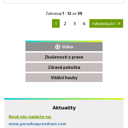
Zobrazuji
1
-
12
ze
39
1
2
3
4
následující
Videa
Zkušenosti z praxe
Zdravá pokožka
Vitální houby
Aktuality
Nově nás najdete na:
www.poradnaprozdravi.com