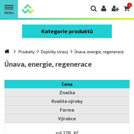
0
MENU
Kategorie produktů
Produkty
Doplňky stravy
Únava, energie, regenerace
Únava, energie, regenerace
Cena
Značka
Kvalita výroby
Forma
Výrobce
od
178
Kč