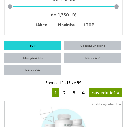
do
1,350
Kč
Akce
Novinka
TOP
TOP
Od nejlevnejšího
Od nejdražšího
Název A-Z
Název Z-A
Zobrazuji
1
-
12
ze
39
1
2
3
4
následující
Kvalita výroby:
Bio