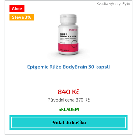
Kvalita výroby:
Fyto
Akce
Sleva 3%
Epigemic Růže BodyBrain 30 kapslí
840 Kč
Původní cena
870 Kč
SKLADEM
Přidat do košíku