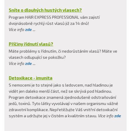
Sníte o dlouhých hustých vlasech?
Program HAIR EXPRESS PROFESSIONAL vám zajistí
dvojnásobně rychlý růst vlasů již za 14 dnů!
Více info
zde
...
Příčiny řídnutí vlasů?
Máte problémy s řídnutím, či nedorůstáním vlasů? Máte ve
vlasech odlupující se pokožku?
Více info
zde
...
Detoxikace - imunita
S nemocemi je to stejné jako s ledovcem, nad hladinou je
vidět jen daleko menší část, než se skrývá pod hladinou.
Program detoxikace znamená zjednodušeně odstraňování
jedů, toxinů. Tyto látky vyvolávají v našem organismu vážné
zdravotní komplikace. Nepřetěžujte Váš vnitřní detoxikační
systém a udržujte jej v čistém a kvalitním stavu.
Více info
zde