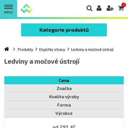
0
MENU
Kategorie produktů
Produkty
Doplňky stravy
Ledviny a močové ústrojí
Ledviny a močové ústrojí
Cena
Značka
Kvalita výroby
Forma
Výrobce
od
293
Kč