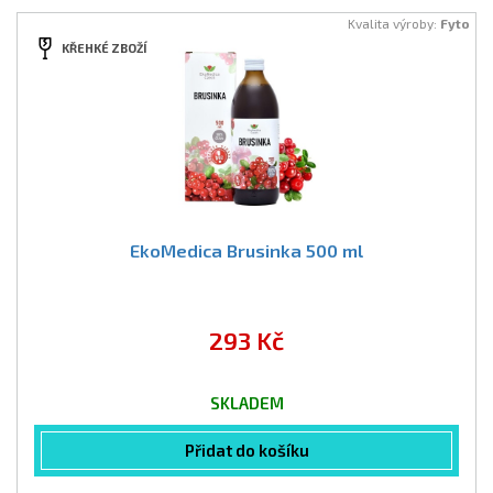
Kvalita výroby:
Fyto
KŘEHKÉ ZBOŽÍ
EkoMedica Brusinka 500 ml
293 Kč
SKLADEM
Přidat do košíku