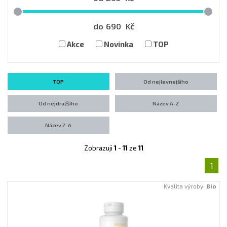
do
690
Kč
Akce
Novinka
TOP
TOP
Od nejlevnejšího
Od nejdražšího
Název A-Z
Název Z-A
Zobrazuji
1
-
11
ze
11
1
Kvalita výroby:
Bio