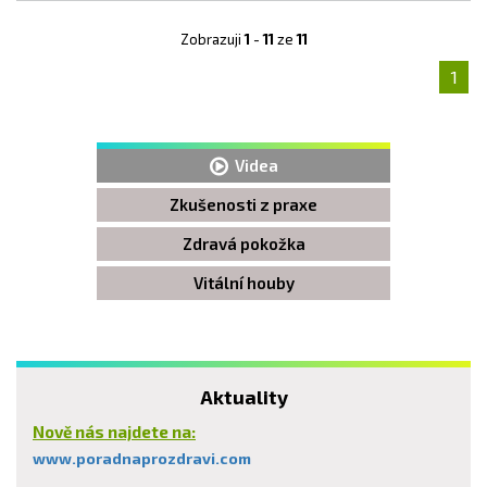
Zobrazuji
1
-
11
ze
11
1
Videa
Zkušenosti z praxe
Zdravá pokožka
Vitální houby
Aktuality
Nově nás najdete na:
www.poradnaprozdravi.com