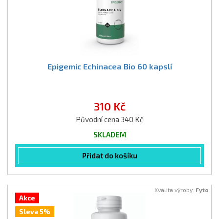
Epigemic Echinacea Bio 60 kapslí
310 Kč
Původní cena
340 Kč
SKLADEM
Přidat do košíku
Kvalita výroby:
Fyto
Akce
Sleva 5%