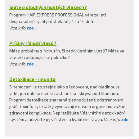
Sníte o dlouhých hustých vlasech?
Program HAIR EXPRESS PROFESSIONAL vám zajistí
dvojnásobně rychlý růst vlasů již za 14 dnů!
Více info
zde
...
Příčiny řídnutí vlasů?
Máte problémy s řídnutím, či nedorůstáním vlasů? Máte ve
vlasech odlupující se pokožku?
Více info
zde
...
Detoxikace - imunita
S nemocemi je to stejné jako s ledovcem, nad hladinou je
vidět jen daleko menší část, než se skrývá pod hladinou.
Program detoxikace znamená zjednodušeně odstraňování
jedů, toxinů. Tyto látky vyvolávají v našem organismu vážné
zdravotní komplikace. Nepřetěžujte Váš vnitřní detoxikační
systém a udržujte jej v čistém a kvalitním stavu.
Více info
zde