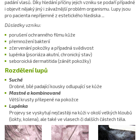
padání vlasů. Díky hledání příčiny jejich vzniku se podaří případně
i objevit nějaký jiný i závažnější problém organismu. Lupy jsou
pro pacienta nepříjemné z estetického hlediska ...
Důsledky vzniku:
porušení ochranného filmu
kůže
přemnožení bakterií
zčervenání pokožky a případná svědivost
lupénka (psoriáza akutní, chronický stav)
seboroická dermatitida (zánět pokožky)
Rozdělení lupů
Suché
Drobné, bílé padající kousky odlupující se kůže
Mastné a kombinované
Větší krusty přilepené na pokožce
Lupénka
Projevy se vyskytují nejčastěji na kůži v okolí velkých kloubů
(lokty, kolena), ale také ve vlasech či dalších částech těla.