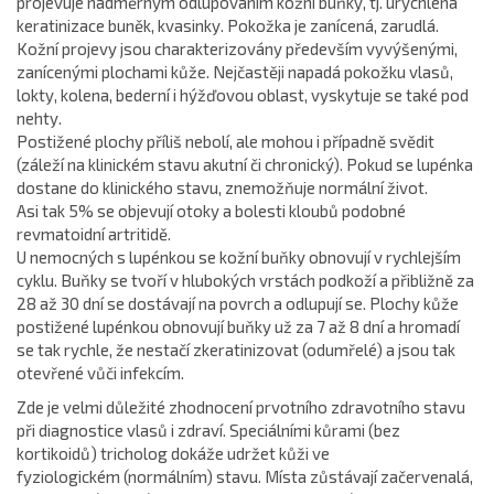
projevuje nadměrným odlupováním kožní buňky, tj. urychlená
keratinizace buněk, kvasinky. Pokožka je zanícená, zarudlá.
Kožní projevy jsou charakterizovány především vyvýšenými,
zanícenými plochami kůže. Nejčastěji napadá pokožku vlasů,
lokty, kolena, bederní i hýžďovou oblast, vyskytuje se také pod
nehty.
Postižené plochy příliš nebolí, ale mohou i případně svědit
(záleží na klinickém stavu akutní či chronický). Pokud se lupénka
dostane do klinického stavu, znemožňuje normální život.
Asi tak 5% se objevují otoky a bolesti kloubů podobné
revmatoidní artritidě.
U nemocných s lupénkou se kožní buňky obnovují v rychlejším
cyklu. Buňky se tvoří v hlubokých vrstách podkoží a přibližně za
28 až 30 dní se dostávají na povrch a odlupují se. Plochy kůže
postižené lupénkou obnovují buňky už za 7 až 8 dní a hromadí
se tak rychle, že nestačí zkeratinizovat (odumřelé) a jsou tak
otevřené vůči infekcím.
Zde je velmi důležité zhodnocení prvotního zdravotního stavu
při diagnostice vlasů i zdraví. Speciálními kůrami (bez
kortikoidů) tricholog dokáže udržet kůži ve
fyziologickém (normálním) stavu. Místa zůstávají začervenalá,