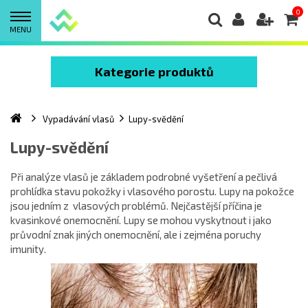
0
MENU
Kategorie produktů
Vypadávání vlasů
Lupy-svědění
Lupy-svědění
Při analýze vlasů je základem podrobné vyšetření a pečlivá
prohlídka stavu pokožky i vlasového porostu. Lupy na pokožce
jsou jedním z vlasových problémů. Nejčastější příčina je
kvasinkové onemocnění. Lupy se mohou vyskytnout i jako
průvodní znak jiných onemocnění, ale i zejména poruchy
imunity.