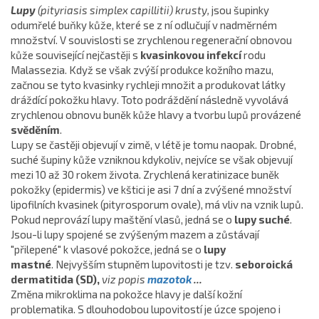
Lupy
(pityriasis simplex capillitii) krusty,
jsou šupinky
odumřelé buňky kůže, které se z ní odlučují v nadměrném
množství. V souvislosti se zrychlenou regenerační obnovou
kůže související nejčastěji s
kvasinkovou infekcí
rodu
Malassezia. Když se však zvýší produkce kožního mazu,
začnou se tyto kvasinky rychleji množit a produkovat látky
dráždící pokožku hlavy. Toto podráždění následně vyvolává
zrychlenou obnovu buněk kůže hlavy a tvorbu lupů provázené
svěděním
.
Lupy se častěji objevují v zimě, v létě je tomu naopak. Drobné,
suché šupiny kůže vzniknou kdykoliv, nejvíce se však objevují
mezi 10 až 30 rokem života. Zrychlená keratinizace buněk
pokožky (epidermis) ve kštici je asi 7 dní a zvýšené množství
lipofilních kvasinek (pityrosporum ovale), má vliv na vznik lupů.
Pokud neprovází lupy maštění vlasů, jedná se o
lupy suché
.
Jsou-li lupy spojené se zvýšeným mazem a zůstávají
"přilepené" k vlasové pokožce, jedná se o
lupy
mastné
. Nejvyšším stupněm lupovitosti je tzv.
seboroická
dermatitida (SD),
viz popis
mazotok
...
Změna mikroklima na pokožce hlavy je další kožní
problematika. S dlouhodobou lupovitostí je úzce spojeno i