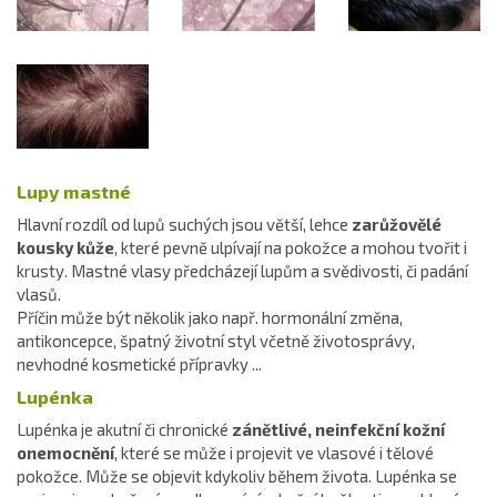
Lupy mastné
Hlavní rozdíl od lupů suchých jsou větší, lehce
zarůžovělé
kousky kůže
, které pevně ulpívají na pokožce a mohou tvořit i
krusty. Mastné vlasy předcházejí lupům a svědivosti, či padání
vlasů.
Příčin může být několik jako např. hormonální změna,
antikoncepce, špatný životní styl včetně životosprávy,
nevhodné kosmetické přípravky ...
Lupénka
Lupénka je akutní či chronické
zánětlivé, neinfekční kožní
onemocnění
, které se může i projevit ve vlasové i tělové
pokožce. Může se objevit kdykoliv během života. Lupénka se