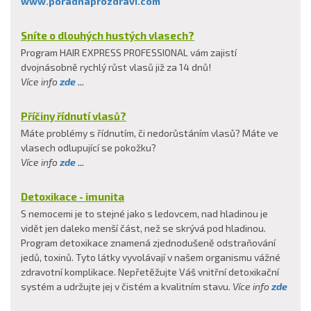
www.poradnaprozdravi.com
Sníte o dlouhých hustých vlasech?
Program HAIR EXPRESS PROFESSIONAL vám zajistí
dvojnásobně rychlý růst vlasů již za 14 dnů!
Více info
zde
...
Příčiny řídnutí vlasů?
Máte problémy s řídnutím, či nedorůstáním vlasů? Máte ve
vlasech odlupující se pokožku?
Více info
zde
...
Detoxikace - imunita
S nemocemi je to stejné jako s ledovcem, nad hladinou je
vidět jen daleko menší část, než se skrývá pod hladinou.
Program detoxikace znamená zjednodušeně odstraňování
jedů, toxinů. Tyto látky vyvolávají v našem organismu vážné
zdravotní komplikace. Nepřetěžujte Váš vnitřní detoxikační
systém a udržujte jej v čistém a kvalitním stavu.
Více info
zde