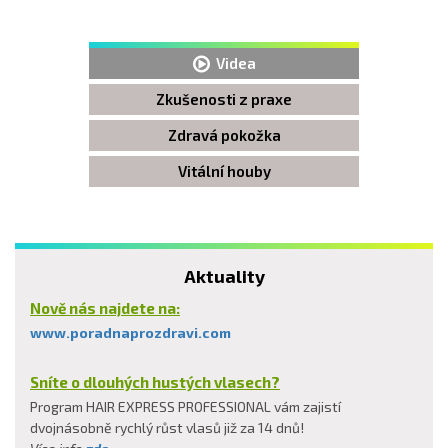
Videa
Zkušenosti z praxe
Zdravá pokožka
Vitální houby
Aktuality
Nově nás najdete na:
www.poradnaprozdravi.com
Sníte o dlouhých hustých vlasech?
Program HAIR EXPRESS PROFESSIONAL vám zajistí
dvojnásobně rychlý růst vlasů již za 14 dnů!