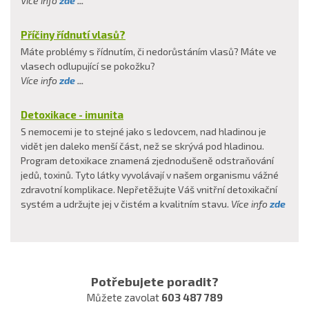
Více info
zde
...
Příčiny řídnutí vlasů?
Máte problémy s řídnutím, či nedorůstáním vlasů? Máte ve
vlasech odlupující se pokožku?
Více info
zde
...
Detoxikace - imunita
S nemocemi je to stejné jako s ledovcem, nad hladinou je
vidět jen daleko menší část, než se skrývá pod hladinou.
Program detoxikace znamená zjednodušeně odstraňování
jedů, toxinů. Tyto látky vyvolávají v našem organismu vážné
zdravotní komplikace. Nepřetěžujte Váš vnitřní detoxikační
systém a udržujte jej v čistém a kvalitním stavu.
Více info
zde
Potřebujete poradit?
Můžete zavolat
603 487 789