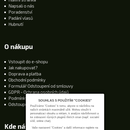
Napsali o nás
Poradenství
Padání vlasů
Hubnutí
O nákupu
Vstoupit do e-shopu
Jak nakupovat?
Doprava a platba
Obchodní podmínky
Formulář Odstoupení od smlouvy
GDPR - Ochrana osobních údajů
Podmínky používání stránek
SOUHLAS S POUŽITÍM "COOKIES"
Odstoupení od kupní smlouvy
Používáme "Cookies" k tomu, abyste si návštěvu na
našich stránkách maximálně užili. Mohou sloužit k
personalizaci obsahu a reklam, k analýze návštěvnosti a
ke zobrazení různých pluginů třetích stran (např. socialní
sítě, online chat).
Kde nás najdete
Vaše nastavení "Cookies" a další informace najdete na