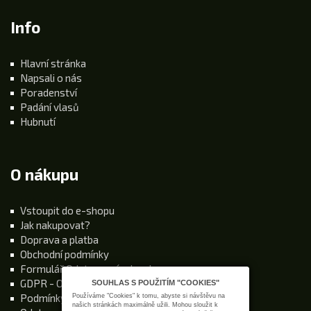
Info
Hlavní stránka
Napsali o nás
Poradenství
Padání vlasů
Hubnutí
O nákupu
Vstoupit do e-shopu
Jak nakupovat?
Doprava a platba
Obchodní podmínky
Formulář Odstoupení od smlouvy
GDPR - Ochrana osobních údajů
SOUHLAS S POUŽITÍM "COOKIES"
Podmínky používání stránek
Používáme "Cookies" k tomu, abyste si návštěvu na
našich stránkách maximálně užili. Mohou sloužit k