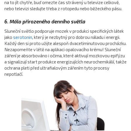
na to jít chytře, buď omezte čas strávený u televize celkově,
nebo televizi sledujte třeba z rotopedu nebo běžeckého pásu.
6. Málo přirozeného denního světla
Sluneční světlo podporuje mozek v produkci specifických látek
jako
serotonin
, který je nezbytný pro dobrou náladu i energii.
Každý den si proto užijte alespoň dvacetiminutovou procházku.
Nezapomeňte v létě na aplikaci opalovacího krému! Sluneční
záření je absorbováno i očima, které aktivují mozkovou epifýzu
a signalizují start produkce energizujících neurochemikálií, takže
ochrana pleti před ultrafialovým zářením tyto procesy
nepotlačí.