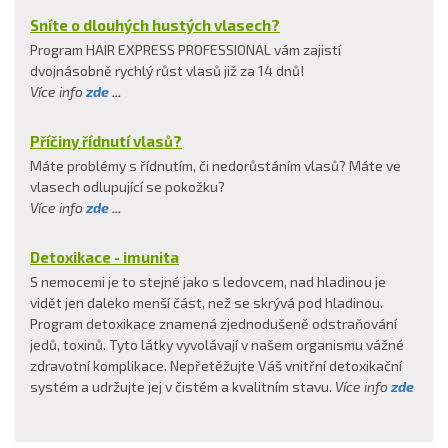
Sníte o dlouhých hustých vlasech?
Program HAIR EXPRESS PROFESSIONAL vám zajistí
dvojnásobně rychlý růst vlasů již za 14 dnů!
Více info
zde
...
Příčiny řídnutí vlasů?
Máte problémy s řídnutím, či nedorůstáním vlasů? Máte ve
vlasech odlupující se pokožku?
Více info
zde
...
Detoxikace - imunita
S nemocemi je to stejné jako s ledovcem, nad hladinou je
vidět jen daleko menší část, než se skrývá pod hladinou.
Program detoxikace znamená zjednodušeně odstraňování
jedů, toxinů. Tyto látky vyvolávají v našem organismu vážné
zdravotní komplikace. Nepřetěžujte Váš vnitřní detoxikační
systém a udržujte jej v čistém a kvalitním stavu.
Více info
zde