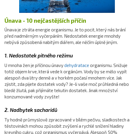
Únava - 10 nejčastějších příčin
Únava je ztráta energie organismu. Je to pocit, který nás brání
před nadměrným vyčerpáním. Nedostatek energie mnohdy
nebývá způsobená nabitým diářem, ale něčím úplně jiným.
1. Nedostatek pitného režimu
U mnoha žen je příčinou únavy
dehydratace
organismu. Snižuje
totiž objem krve, která vede k orgánům. Vody by se mělo vypít
alespoň dva litry denně a v horkém počasí mnohem více. Jak
zjistit, zda pijete dostatek vody? Je-li vaše moč průhledná nebo
bledě žlutá, pak přijímáte tekutin dostatek. Jinak množství
konzumované vody zvyšte!
2. Nadbytek sacharidů
Ty hodně průmyslově zpracované v bílém pečivu, sladkostech a
těstovinách mohou způsobit zvýšení a rychlé snížení hladiny
krevního cukru, což organismus vyčerpává. Alespoň 50%