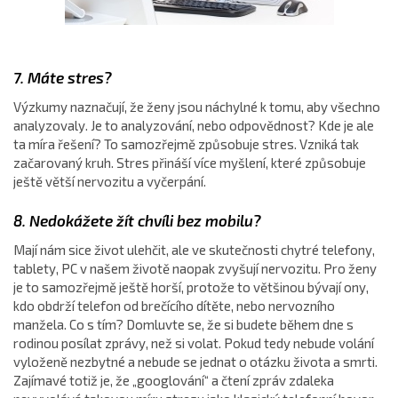
7. Máte stres?
Výzkumy naznačují, že ženy jsou náchylné k tomu, aby všechno
analyzovaly. Je to analyzování, nebo odpovědnost? Kde je ale
ta míra řešení? To samozřejmě způsobuje stres. Vzniká tak
začarovaný kruh. Stres přináší více myšlení, které způsobuje
ještě větší nervozitu a vyčerpání.
8. Nedokážete žít chvíli bez mobilu?
Mají nám sice život ulehčit, ale ve skutečnosti chytré telefony,
tablety, PC v našem životě naopak zvyšují nervozitu. Pro ženy
je to samozřejmě ještě horší, protože to většinou bývají ony,
kdo obdrží telefon od brečícího dítěte, nebo nervozního
manžela. Co s tím? Domluvte se, že si budete během dne s
rodinou posílat zprávy, než si volat. Pokud tedy nebude volání
vyloženě nezbytné a nebude se jednat o otázku života a smrti.
Zajímavé totiž je, že „googlování“ a čtení zpráv zdaleka