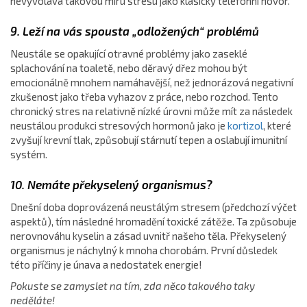
nevyvolává takovou míru stresu jako klasický telefonní hovor.
9. Leží na vás spousta „odložených“ problémů
Neustále se opakující otravné problémy jako zaseklé
splachování na toaletě, nebo děravý dřez mohou být
emocionálně mnohem namáhavější, než jednorázová negativní
zkušenost jako třeba vyhazov z práce, nebo rozchod. Tento
chronický stres na relativně nízké úrovni může mít za následek
neustálou produkci stresových hormonů jako je
kortizol
, které
zvyšují krevní tlak, způsobují stárnutí tepen a oslabují imunitní
systém.
10. Nemáte překyselený organismus?
Dnešní doba doprovázená neustálým stresem (předchozí výčet
aspektů), tím následné hromadění toxické zátěže. Ta způsobuje
nerovnováhu kyselin a zásad uvnitř našeho těla. Překyselený
organismus je náchylný k mnoha chorobám. První důsledek
této příčiny je únava a nedostatek energie!
Pokuste se zamyslet na tím, zda něco takového taky
neděláte!