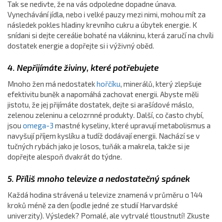
Tak se nedivte, že na vás odpoledne dopadne únava.
Vynechávání jídla, nebo i velké pauzy mezi nimi, mohou mít za
následek pokles hladiny krevního cukru a úbytek energie. K
snídani si dejte cereálie bohaté na vlákninu, která zaručí na chvíli
dostatek energie a dopřejte si i výživný oběd.
4. Nepřijímáte živiny, které potřebujete
Mnoho žen má nedostatek
hořčíku
, minerálů, který zlepšuje
efektivitu buněk a napomáhá zachovat energii. Abyste měli
jistotu, že jej přijímáte dostatek, dejte si arašídové máslo,
zelenou zeleninu a celozrnné produkty. Další, co často chybí,
jsou
omega-3
mastné kyseliny, které upravují metabolismus a
navyšují příjem kyslíku a tudíž dodávají energii. Nachází se v
tučných rybách jako je losos, tuňák a makrela, takže si je
dopřejte alespoň dvakrát do týdne.
5. Příliš mnoho televize a nedostatečný spánek
Každá hodina strávená u televize znamená v průměru o 144
kroků méně za den (podle jedné ze studií Harvardské
univerzity). Výsledek? Pomalé, ale vytrvalé tloustnutí! Zkuste