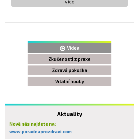
více
Videa
Zkušenosti z praxe
Zdravá pokožka
Vitální houby
Aktuality
Nově nás najdete na:
www.poradnaprozdravi.com