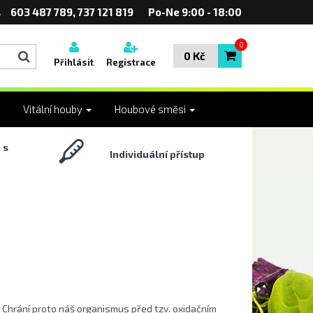
603 487 789, 737 121 819
Po-Ne 9:00 - 18:00
0
0 Kč
Přihlásit
Registrace
Vitální houby
Houbové směsi
 s
Individuální přístup
u. Chrání proto náš organismus před tzv. oxidačním