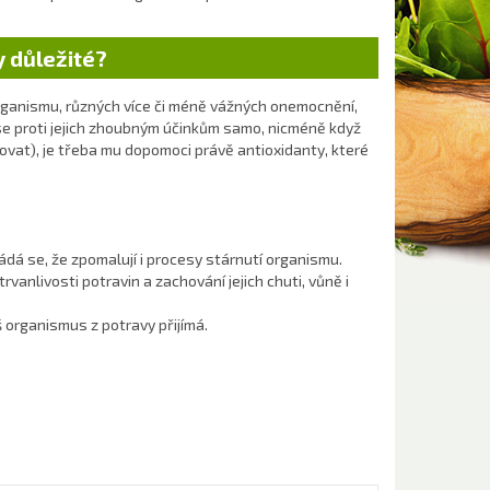
y důležité?
organismu, různých více či méně vážných onemocnění,
 se proti jejich zhoubným účinkům samo, nicméně když
kovat), je třeba mu dopomoci právě antioxidanty, které
ádá se, že zpomalují i procesy stárnutí organismu.
rvanlivosti potravin a zachování jejich chuti, vůně i
š organismus z potravy přijímá.