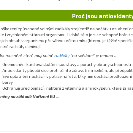
Proč jsou antioxidant
Poškození způsobené volnými radikály stojí totiž na počátku oslabení 
ale i zrychleném stárnutí organismu. Lidské tělo je sice schopné bránit
jejich obsah v organismu přesáhne určitou míru (kterou je těžké specifi
olné radikály eliminují.
Onemocnění, které mají volné
radikály
"na svědomí" je mnoho ...
Onemocnění kardiovaskulární soustavy a poruchy obranyschopnosti
Antioxidanty působí sice proti těmto zdravotním rizikům, ale předpokl
Své uplatnění nachází i v potravinářství. Díky nim dochází prodloužení t
barvy.
Ochraňují před oxidací i některé z vitamínů a aminokyselin, které si ná
něny na základě Nařízení EU ...