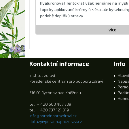
hyaluronová! Tentokrát však nemáme na mysli i
topicky aplikované krémy či séra, ale kyselinu
podobě doplňků stravy ...
více
Kontaktní informace
Info
Institut zdraví
Hlavní
Poradenské centrum pro podporu zdraví
Napsa
Porad
516 01 Rychnov nad Kněžnou
Padán
Hubnu
tel.: + 420 603 487 789
tel : + 420 737 121 819
info@poradnaprozdravi.cz
dotazy@poradnaprozdravi.cz