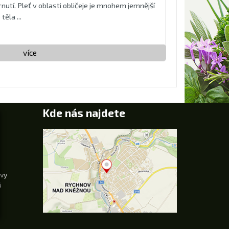
nutí. Pleť v oblasti obličeje je mnohem jemnější
ěla ...
více
Kde nás najdete
uvy
ů