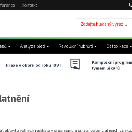
ference
Kontakt
lasů
Analýza pleti
Revoluční hubnutí
Detoxikace
Komplexní program
Praxe v oboru od roku 1991
týmem lékařů
latnění
 aktivitu volných radikálů v organismu a snižují potenciál jejich vznik