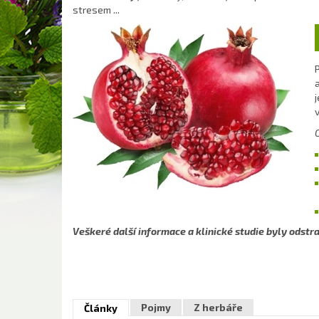
stresem ...
v
Veškeré další informace a klinické studie byly odstra
Pojmy
Z herbáře
Články