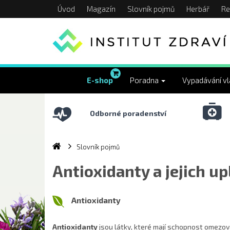
Úvod
Magazín
Slovník pojmů
Herbář
Re
E-shop
Poradna
Vypadávání v
Odborné poradenství
Slovník pojmů
Antioxidanty a jejich up
Antioxidanty
Antioxidanty
jsou látky, které mají schopnost omezovat