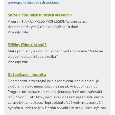
www.poradnaprozdravi.com
Sníte o dlouhých hustých vlasech?
Program HAIR EXPRESS PROFESSIONAL vám zajistí
dvojnásobně rychlý růst vlasů již za 14 dnů!
Více info
zde
...
Příčiny řídnutí vlasů?
Máte problémy s řídnutím, či nedorůstáním vlasů? Máte ve
vlasech odlupující se pokožku?
Více info
zde
...
Detoxikace - imunita
S nemocemi je to stejné jako s ledovcem, nad hladinou je
vidět jen daleko menší část, než se skrývá pod hladinou.
Program detoxikace znamená zjednodušeně odstraňování
jedů, toxinů. Tyto látky vyvolávají v našem organismu vážné
zdravotní komplikace. Nepřetěžujte Váš vnitřní detoxikační
systém a udržujte jej v čistém a kvalitním stavu.
Více info
zde