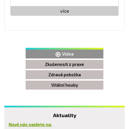
více
Videa
Zkušenosti z praxe
Zdravá pokožka
Vitální houby
Aktuality
Nově nás najdete na: