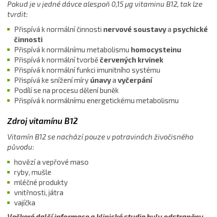
Pokud je v jedné dávce alespoň 0,15 μg vitaminu B12, tak lze
tvrdit:
Přispívá k normální činnosti
nervové soustavy
a
psychické
činnosti
Přispívá k normálnímu metabolismu
homocysteinu
Přispívá k normální tvorbě
červených krvinek
Přispívá k normální funkci imunitního systému
Přispívá ke snížení míry
únavy
a
vyčerpání
Podílí se na procesu dělení buněk
Přispívá k normálnímu energetickému metabolismu
Zdroj vitamínu B12
Vitamín B12 se nachází pouze v potravinách živočisného
původu:
hovězí a vepřové maso
ryby, mušle
mléčné produkty
vnitřnosti, játra
vajíčka
Veškeré další informace a klinické studie byly odstraněny