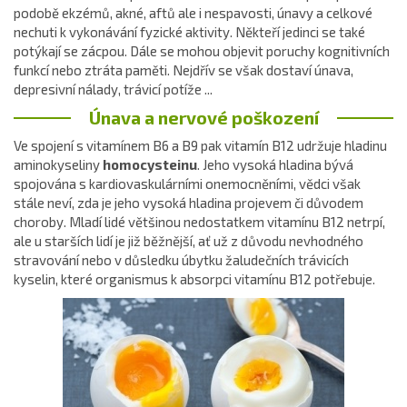
podobě ekzémů, akné, aftů ale i nespavosti, únavy a celkové
nechuti k vykonávání fyzické aktivity. Někteří jedinci se také
potýkají se zácpou. Dále se mohou objevit poruchy kognitivních
funkcí nebo ztráta paměti. Nejdřív se však dostaví únava,
depresivní nálady, trávicí potíže ...
Únava a nervové poškození
Ve spojení s vitamínem B6 a B9 pak vitamín B12 udržuje hladinu
aminokyseliny
homocysteinu
. Jeho vysoká hladina bývá
spojována s kardiovaskulárními onemocněními, vědci však
stále neví, zda je jeho vysoká hladina projevem či důvodem
choroby. Mladí lidé většinou nedostatkem vitamínu B12 netrpí,
ale u starších lidí je již běžnější, ať už z důvodu nevhodného
stravování nebo v důsledku úbytku žaludečních trávicích
kyselin, které organismus k absorpci vitamínu B12 potřebuje.