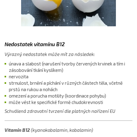
Nedostatek vitamínu B12
Výrazný nedostatek může mít za následek:
únava a slabost (narušení tvorby červených krvinek a tím i
zásobování tkání kyslíkem)
nervozita
strnulost, brnění a píchání v různých částech těla, včetně
prstů na rukou a nohách
omezení a porucha motility (koordinace pohybu)
může vést ke specifické formě chudokrevnosti
Schválená zdravotní tvrzení dle platných nařízení EU
Vitamín B12
(kyanokobalamin, kobalamin)