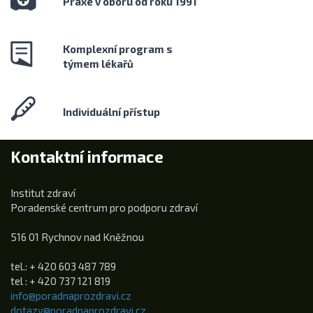
Praxe v oboru od roku 1991
Komplexní program s
týmem lékařů
Individuální přístup
Kontaktní informace
Institut zdraví
Poradenské centrum pro podporu zdraví
516 01 Rychnov nad Kněžnou
tel.: + 420 603 487 789
tel : + 420 737 121 819
info@poradnaprozdravi.cz
dotazy@poradnaprozdravi.cz