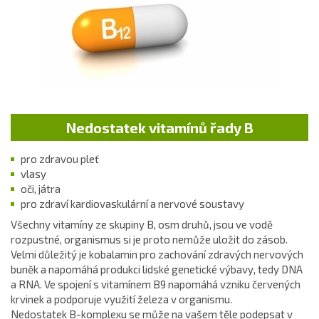
Nedostatek vitamínů řady B
pro zdravou
pleť
vlasy
oči, játra
pro zdraví kardiovaskulární a nervové soustavy
Všechny vitamíny ze skupiny B, osm druhů, jsou ve vodě
rozpustné, organismus si je proto nemůže uložit do zásob.
Velmi důležitý je kobalamin pro zachování zdravých nervových
buněk a napomáhá produkci lidské genetické výbavy, tedy DNA
a RNA. Ve spojení s vitamínem B9 napomáhá vzniku červených
krvinek a podporuje využití železa v organismu.
Nedostatek B-komplexu se může na vašem těle podepsat v