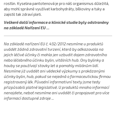
rostlin. Kyselina pantotenová je pro náš organismus důležitá,
aby mohl správně využívat karbohydráty, bílkoviny a tuky a
zajistil tak zdraví pleti.
Veškeré další informace a klinické studie byly odstraněny
na základě Nařízení EU ...
Na základě nařízení EU č. 432/2012 nesmíme u produktů
uvádět žádná zdravotní tvrzení, která by odkazovala na
jejich léčivé účinky či mohla jen vzbudit dojem zdravotního
nebo léčebného účinku bylin, vitálních hub. Ony bylinky a
houby se používají stovky let a pomohly miliónům lidí.
Nesmíme již uvádět ani vědecké výzkumy s prokázanými
účinky bylin, hub, pokud se nejedná o farmaceutickou firmou
registrovaný lék. Původní informativní texty jsme tedy
přizpůsobili platné legislativě. U produktů mnoho informací
nenajdete, neboť nesmíme ani uvádět či propojovat pro více
informací dostupné zdroje ...