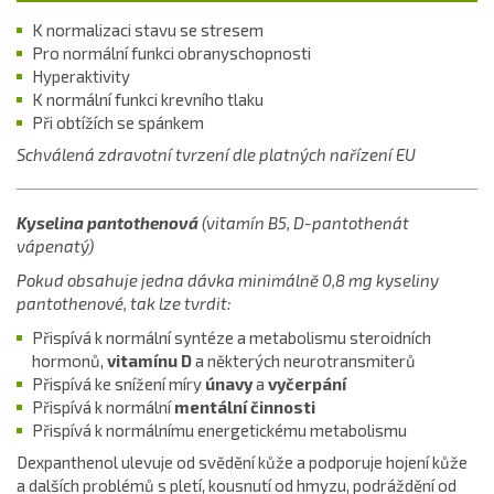
K normalizaci stavu se stresem
Pro normální funkci obranyschopnosti
Hyperaktivity
K normální funkci krevního tlaku
Při obtížích se spánkem
Schválená zdravotní tvrzení dle platných nařízení EU
Kyselina pantothenová
(vitamín B5, D-pantothenát
vápenatý)
Pokud obsahuje jedna dávka minimálně 0,8 mg kyseliny
pantothenové, tak lze tvrdit:
Přispívá k normální syntéze a metabolismu steroidních
hormonů,
vitamínu D
a některých neurotransmiterů
Přispívá ke snížení míry
únavy
a
vyčerpání
Přispívá k normální
mentální činnosti
Přispívá k normálnímu energetickému metabolismu
Dexpanthenol ulevuje od svědění kůže a podporuje hojení kůže
a dalších problémů s pletí, kousnutí od hmyzu, podráždění od