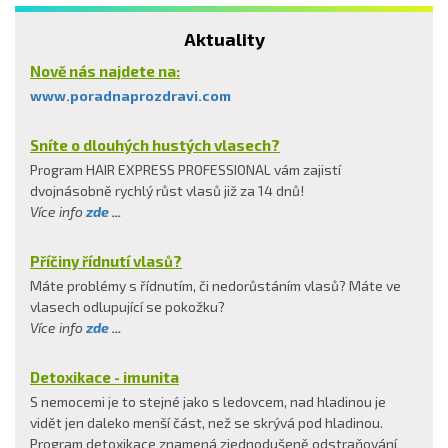
Aktuality
Nově nás najdete na:
www.poradnaprozdravi.com
Sníte o dlouhých hustých vlasech?
Program HAIR EXPRESS PROFESSIONAL vám zajistí
dvojnásobně rychlý růst vlasů již za 14 dnů!
Více info
zde
...
Příčiny řídnutí vlasů?
Máte problémy s řídnutím, či nedorůstáním vlasů? Máte ve
vlasech odlupující se pokožku?
Více info
zde
...
Detoxikace - imunita
S nemocemi je to stejné jako s ledovcem, nad hladinou je
vidět jen daleko menší část, než se skrývá pod hladinou.
Program detoxikace znamená zjednodušeně odstraňování