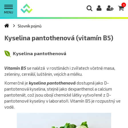
0
MENU
Slovník pojmů
Kyselina pantothenová (vitamín B5)
Kyselina pantothenová
Vitamín B5
se nalézá v rostlinách i zvířatech včetně masa,
zeleniny, cereálií, luštěnin, vejcích a mléku.
Komerčně je
kyselina pantothenová
dostupná jako D-
pantotenová kyselina, stejně jako dexpanthenol a calcium
pantotenát, což jsou obojí chemické látky vytvořené z D-
pantotenové kyseliny v laboratoři. Vitamín B5 je rozpustný ve
vodě.