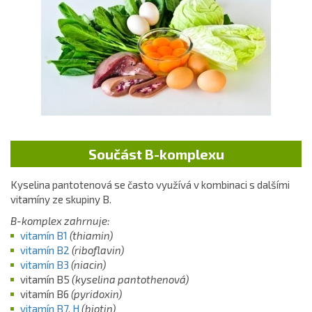
Součást B-komplexu
Kyselina pantotenová se často využívá v kombinaci s dalšími
vitamíny ze skupiny B.
B-komplex zahrnuje:
vitamín B1
(thiamin)
vitamín B2
(riboflavin)
vitamín B3
(niacin)
vitamín B5
(kyselina pantothenová)
vitamín B6
(pyridoxin)
vitamín B7, H
(biotin)