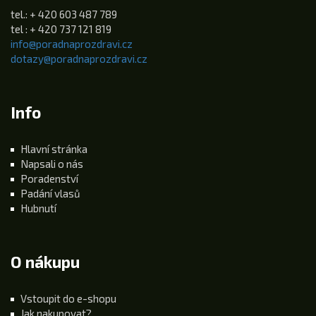
tel.: + 420 603 487 789
tel : + 420 737 121 819
info@poradnaprozdravi.cz
dotazy@poradnaprozdravi.cz
Info
Hlavní stránka
Napsali o nás
Poradenství
Padání vlasů
Hubnutí
O nákupu
Vstoupit do e-shopu
Jak nakupovat?