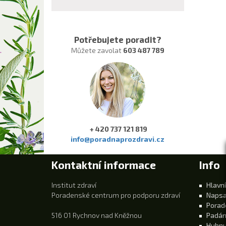
Potřebujete poradit?
Můžete zavolat
603 487 789
+ 420 737 121 819
info@poradnaprozdravi.cz
Kontaktní informace
Info
Institut zdraví
Hlavní
Poradenské centrum pro podporu zdraví
Napsa
Porad
516 01 Rychnov nad Kněžnou
Padán
Hubnu