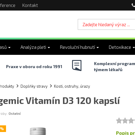
ference
Kontakt
lasů
Analýza pleti
Revoluční hubnutí
Detoxikace
Komplexní program
Praxe v oboru od roku 1991
týmem lékařů
Produkty
Doplňky stravy
Kosti, ostruhy, úrazy
gemic Vitamín D3 120 kapslí
ýroby:
Ostatní
7%
Popis p