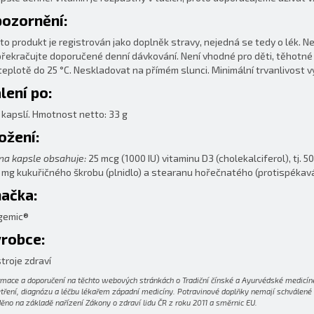
ozornění:
to produkt je registrován jako doplněk stravy, nejedná se tedy o lék. N
řekračujte doporučené denní dávkování. Není vhodné pro děti, těhotné a
 teplotě do 25 °C. Neskladovat na přímém slunci. Minimální trvanlivost
lení po:
 kapslí. Hmotnost netto: 33 g
ožení:
na kapsle obsahuje:
25 mcg (1000 IU) vitaminu D3 (cholekalciferol), tj.
 mg kukuřičného škrobu (plnidlo) a stearanu hořečnatého (protispékavá
ačka:
gemic®
robce:
troje zdraví
rmace a doporučení na těchto webových stránkách o Tradiční čínské a Ayurvédské medicíně
tření, diagnózu a léčbu lékařem západní medicíny. Potravinové doplňky nemají schválené lé
ěno na základě nařízení Zákony o zdraví lidu ČR z roku 2011 a směrnic EU.