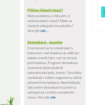
Příčiny řídnutí vlasů?
Máte problémy s řídnutím, či
nedorůstáním vlasů? Máte ve
vlasech odlupující se pokožku?
Více info
zde
...
Detoxikace - imunita
S nemocemi je to stejné jako s
ledovcem, nad hladinou je vidět jen
daleko menší část, než se skrývá
pod hladinou. Program detoxikace
znamená zjednodušeně
odstraňování jedů, toxinů. Tyto látky
vyvolávají v našem organismu vážné
zdravotní komplikace. Nepřetěžujte
Váš vnitřní detoxikační systém a
udržujte jej v čistém a kvalitním
stavu.
Více info
zde