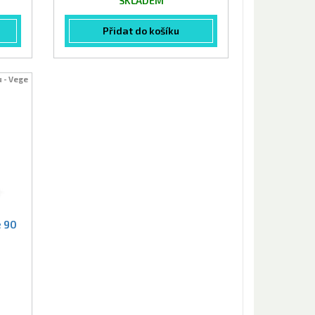
SKLADEM
Přidat do košíku
u - Vege
e 90