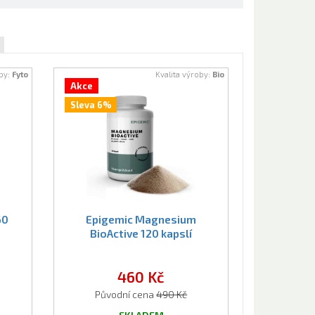
oby:
Fyto
Kvalita výroby:
Bio
Akce
Sleva 6%
60
Epigemic Magnesium
BioActive 120 kapslí
460 Kč
Původní cena
490 Kč