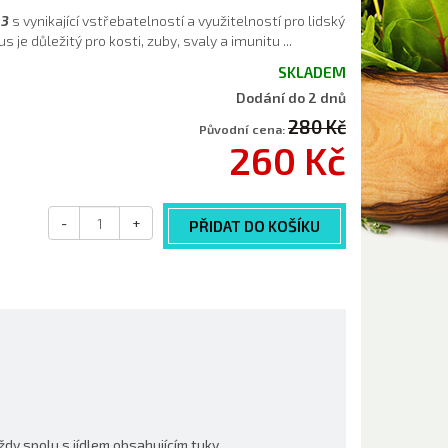
D3
s vynikající vstřebatelností a využitelností pro lidský
 je důležitý pro kosti, zuby, svaly a imunitu ...
SKLADEM
Dodání do 2 dnů
280 Kč
Původní cena:
260 Kč
-
+
PŘIDAT DO KOŠÍKU
ždy spolu s jídlem obsahujícím tuky