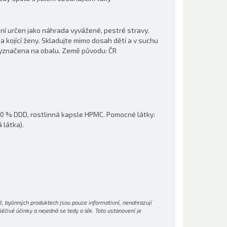
ení určen jako náhrada vyvážené, pestré stravy.
 kojící ženy. Skladujte mimo dosah dětí a v suchu
 vyznačena na obalu. Země původu: ČR
 500 % DDD, rostlinná kapsle HPMC. Pomocné látky:
 látka).
, bylinných produktech jsou pouze informativní, nenahrazují
čivé účinky a nejedná se tedy o lék. Toto ustanovení je