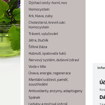
Dýchací cesty-horní, nos
Homocystein
Krk, hlava, zuby
Cholesterol, krevní cukr,
homocystein
Trávení, vylučování
Játra, žlučník
Štítná žláza
Hubnutí, spalovače tuků
Nervový systém, duševní zdraví
Voda v těle
Info
Únava, energie, regenerace
Mentální svěžest, paměť,
Úč
soustředění
Kos
Antioxidanty, enzymy, adaptogeny
Dá
Spánek
Ledviny a močové ústrojí
1 k