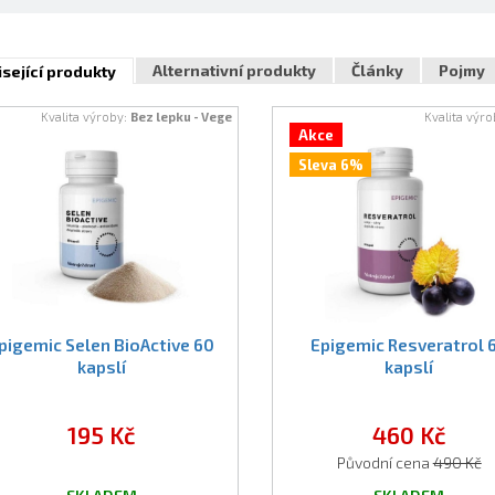
Alternativní produkty
Články
Pojmy
sející produkty
Kvalita výroby:
Bez lepku - Vege
Kvalita výr
Akce
Sleva 6%
pigemic Selen BioActive 60
Epigemic Resveratrol 
kapslí
kapslí
195 Kč
460 Kč
Původní cena
490 Kč