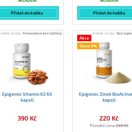
SKLADEM
SKLADEM
Přidat do košíku
Přidat do košíku
Kvalita výroby:
Fermentace bez laktózy
Kvalita výroby:
Bez lepk
Akce
Sleva 8%
Epigemic Vitamin K2 60
Epigemic Zinek BioActiv
kapslí
kapslí
390 Kč
220 Kč
Původní cena
240 Kč