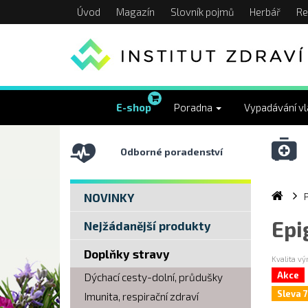
Úvod
Magazín
Slovník pojmů
Herbář
Re
E-shop
Poradna
Vypadávání v
Odborné poradenství
NOVINKY
Epi
Nejžádanější produkty
Doplňky stravy
Kvalita v
Akce
Dýchací cesty-dolní, průdušky
Sleva 
Imunita, respirační zdraví