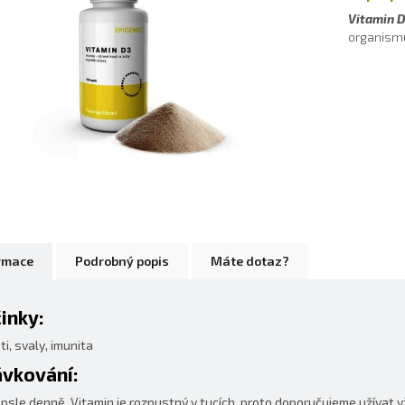
Vitamin 
organismus
rmace
Podrobný popis
Máte dotaz?
inky:
ti, svaly, imunita
vkování:
apsle denně. Vitamin je rozpustný v tucích, proto doporučujeme užívat v