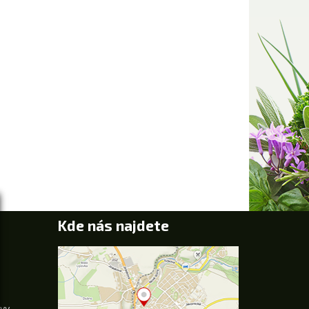
Kde nás najdete
uvy