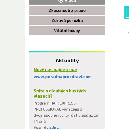
Videa
Zkušenosti z praxe
Zdravá pokožka
Vitální houby
Aktuality
Nově nás najdete na:
www.poradnaprozdravi.com
Sníte o dlouhých hustých
vlasech?
Program HAIR EXPRESS
PROFESSIONAL vám zajistí
dvojnásobně rychlý růst vlasů již za
14 dnů!
Více info
zde
...