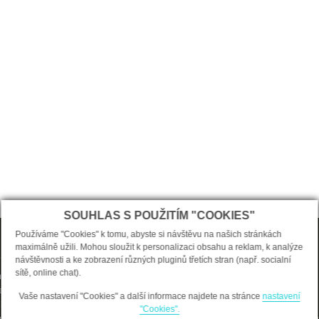
SOUHLAS S POUŽITÍM "COOKIES"
O nákupu
Používáme "Cookies" k tomu, abyste si návštěvu na našich stránkách
maximálně užili. Mohou sloužit k personalizaci obsahu a reklam, k analýze
návštěvnosti a ke zobrazení různých pluginů třetích stran (např. socialní
 stránka
Vstoupit do e-shopu
sítě, online chat).
li o nás
Jak nakupovat?
enství
Doprava a platba
Vaše nastavení "Cookies" a další informace najdete na stránce
nastavení
í vlasů
Obchodní podmínky
"Cookies".
tí
Formulář Odstoupení od smlo