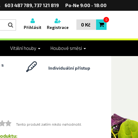
603 487 789, 737 121 819
Po-Ne 9:00 - 18:00
0
0 Kč
Přihlásit
Registrace
Vitální houby
Houbové směsi
 s
Individuální přístup
Tento produkt zatím nikdo nehodnotil
roduktu: