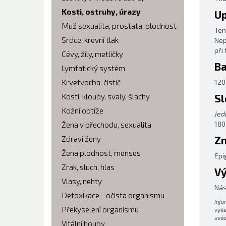
Kosti, ostruhy, úrazy
Up
Muž sexualita, prostata, plodnost
Ten
Srdce, krevní tlak
Nep
při
Cévy, žíly, metličky
Ba
Lymfatický systém
Krvetvorba, čistič
120
Kosti, klouby, svaly, šlachy
Sl
Kožní obtíže
Jed
180
Žena v přechodu, sexualita
Zn
Zdraví ženy
Žena plodnost, menses
Epi
Zrak, sluch, hlas
Vý
Vlasy, nehty
Nás
Detoxikace - očista organismu
Info
Překyselení organismu
vyše
uvád
Vitální houby