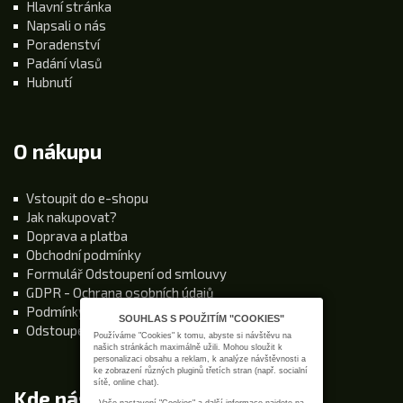
Hlavní stránka
Napsali o nás
Poradenství
Padání vlasů
Hubnutí
O nákupu
Vstoupit do e-shopu
Jak nakupovat?
Doprava a platba
Obchodní podmínky
Formulář Odstoupení od smlouvy
GDPR - Ochrana osobních údajů
Podmínky používání stránek
SOUHLAS S POUŽITÍM "COOKIES"
Odstoupení od kupní smlouvy
Používáme "Cookies" k tomu, abyste si návštěvu na
našich stránkách maximálně užili. Mohou sloužit k
personalizaci obsahu a reklam, k analýze návštěvnosti a
ke zobrazení různých pluginů třetích stran (např. socialní
sítě, online chat).
Kde nás najdete
Vaše nastavení "Cookies" a další informace najdete na