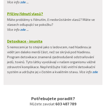
Více info
zde
...
Příčiny řídnutí vlasů?
Máte problémy s řídnutím, či nedorůstáním vlasů? Máte ve
vlasech odlupující se pokožku?
Více info
zde
...
Detoxikace - imunita
S nemocemi je to stejné jako s ledovcem, nad hladinou je
vidět jen daleko menší část, než se skrývá pod hladinou.
Program detoxikace znamená zjednodušeně odstraňování
jedů, toxinů. Tyto látky vyvolávají v našem organismu vážné
zdravotní komplikace. Nepřetěžujte Váš vnitřní detoxikační
systém a udržujte jej v čistém a kvalitním stavu.
Více info
zde
Potřebujete poradit?
Můžete zavolat
603 487 789