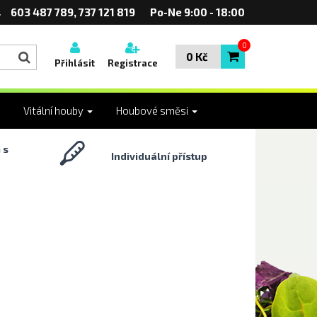
603 487 789, 737 121 819
Po-Ne 9:00 - 18:00
0
0 Kč
Přihlásit
Registrace
Vitální houby
Houbové směsi
 s
Individuální přístup