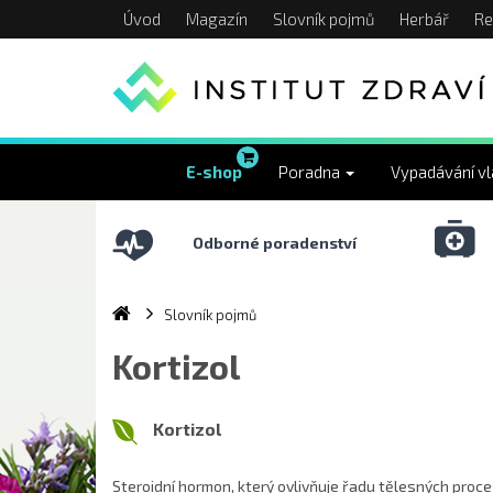
Úvod
Magazín
Slovník pojmů
Herbář
Re
E-shop
Poradna
Vypadávání v
Odborné poradenství
Slovník pojmů
Kortizol
Kortizol
Steroidní hormon, který ovlivňuje řadu tělesných proces