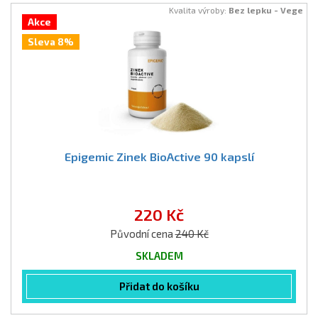
Kvalita výroby:
Bez lepku - Vege
Akce
Sleva 8%
Epigemic Zinek BioActive 90 kapslí
220 Kč
Původní cena
240 Kč
SKLADEM
Přidat do košíku