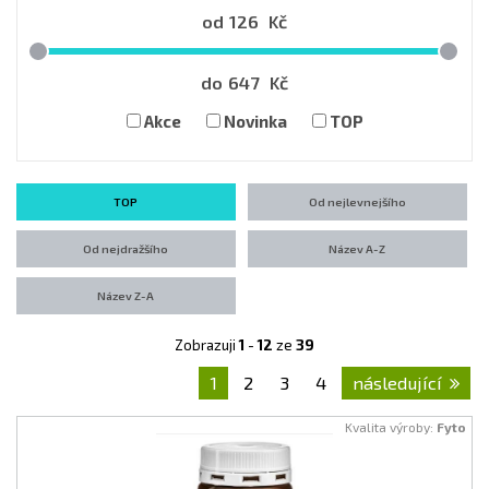
od
126
Kč
do
647
Kč
Akce
Novinka
TOP
TOP
Od nejlevnejšího
Od nejdražšího
Název A-Z
Název Z-A
Zobrazuji
1
-
12
ze
39
1
2
3
4
následující
Kvalita výroby:
Fyto