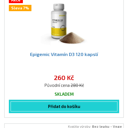
Akce
Sleva 7%
Epigemic Vitamín D3 120 kapslí
260 Kč
Původní cena
280 Kč
SKLADEM
Přidat do košíku
Kvalita výroby:
Bez lepku - Vege