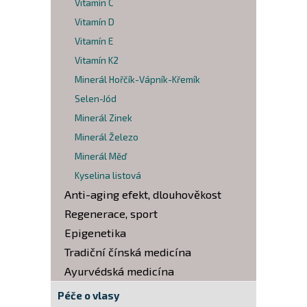
Vitamín C
Vitamín D
Vitamín E
Vitamín K2
Minerál Hořčík-Vápník-Křemík
Selen-Jód
Minerál Zinek
Minerál Železo
Minerál Měď
Kyselina listová
Anti-aging efekt, dlouhověkost
Regenerace, sport
Epigenetika
Tradiční čínská medicína
Ayurvédská medicína
Péče o vlasy