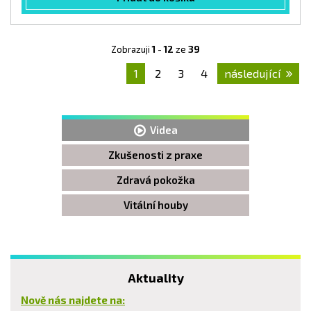
Zobrazuji
1
-
12
ze
39
1
2
3
4
následující
Videa
Zkušenosti z praxe
Zdravá pokožka
Vitální houby
Aktuality
Nově nás najdete na: