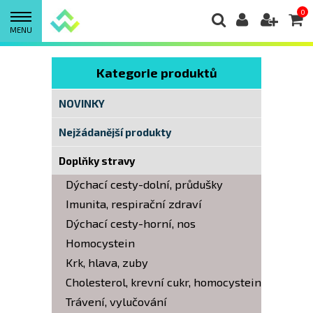
0
MENU
Kategorie produktů
NOVINKY
Nejžádanější produkty
Doplňky stravy
Dýchací cesty-dolní, průdušky
Imunita, respirační zdraví
Dýchací cesty-horní, nos
Homocystein
Krk, hlava, zuby
Cholesterol, krevní cukr, homocystein
Trávení, vylučování