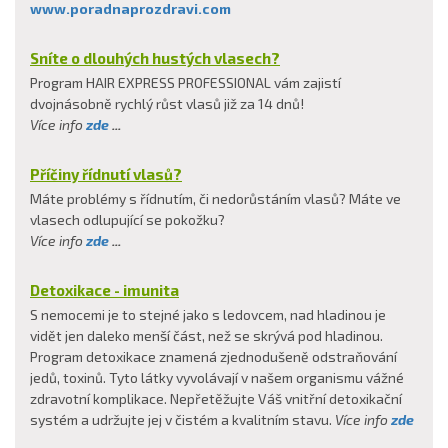
www.poradnaprozdravi.com
Sníte o dlouhých hustých vlasech?
Program HAIR EXPRESS PROFESSIONAL vám zajistí
dvojnásobně rychlý růst vlasů již za 14 dnů!
Více info
zde
...
Příčiny řídnutí vlasů?
Máte problémy s řídnutím, či nedorůstáním vlasů? Máte ve
vlasech odlupující se pokožku?
Více info
zde
...
Detoxikace - imunita
S nemocemi je to stejné jako s ledovcem, nad hladinou je
vidět jen daleko menší část, než se skrývá pod hladinou.
Program detoxikace znamená zjednodušeně odstraňování
jedů, toxinů. Tyto látky vyvolávají v našem organismu vážné
zdravotní komplikace. Nepřetěžujte Váš vnitřní detoxikační
systém a udržujte jej v čistém a kvalitním stavu.
Více info
zde