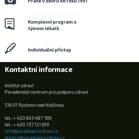
Praxe v oboru od roku 1991
Komplexní program s
týmem lékařů
Individuální přístup
Kontaktní informace
Institut zdraví
Poradenské centrum pro podporu zdraví
516 01 Rychnov nad Kněžnou
tel.: + 420 603 487 789
tel : + 420 737 121 819
info@poradnaprozdravi.cz
dotazy@poradnaprozdravi.cz