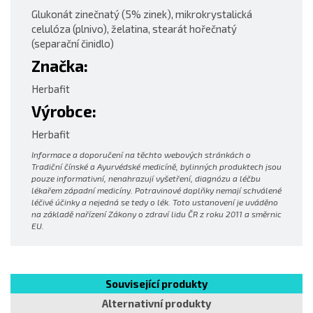
Glukonát zinečnatý (5% zinek), mikrokrystalická
celulóza (plnivo), želatina, stearát hořečnatý
(separační činidlo)
Značka:
Herbafit
Výrobce:
Herbafit
Informace a doporučení na těchto webových stránkách o
Tradiční čínské a Ayurvédské medicíně, bylinných produktech jsou
pouze informativní, nenahrazují vyšetření, diagnózu a léčbu
lékařem západní medicíny. Potravinové doplňky nemají schválené
léčivé účinky a nejedná se tedy o lék. Toto ustanovení je uváděno
na základě nařízení Zákony o zdraví lidu ČR z roku 2011 a směrnic
EU.
Související produkty
Alternativní produkty