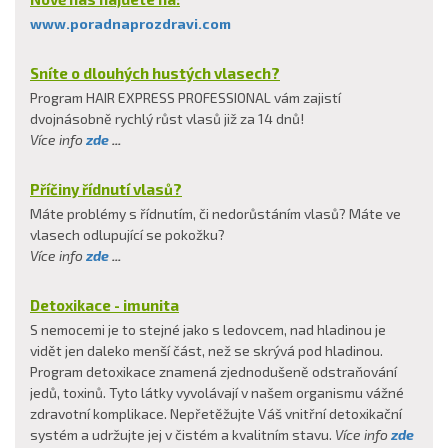
www.poradnaprozdravi.com
Sníte o dlouhých hustých vlasech?
Program HAIR EXPRESS PROFESSIONAL vám zajistí
dvojnásobně rychlý růst vlasů již za 14 dnů!
Více info
zde
...
Příčiny řídnutí vlasů?
Máte problémy s řídnutím, či nedorůstáním vlasů? Máte ve
vlasech odlupující se pokožku?
Více info
zde
...
Detoxikace - imunita
S nemocemi je to stejné jako s ledovcem, nad hladinou je
vidět jen daleko menší část, než se skrývá pod hladinou.
Program detoxikace znamená zjednodušeně odstraňování
jedů, toxinů. Tyto látky vyvolávají v našem organismu vážné
zdravotní komplikace. Nepřetěžujte Váš vnitřní detoxikační
systém a udržujte jej v čistém a kvalitním stavu.
Více info
zde