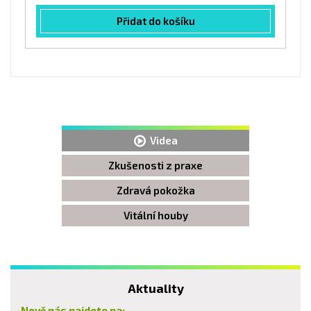
Přidat do košíku
Videa
Zkušenosti z praxe
Zdravá pokožka
Vitální houby
Aktuality
Nově nás najdete na: