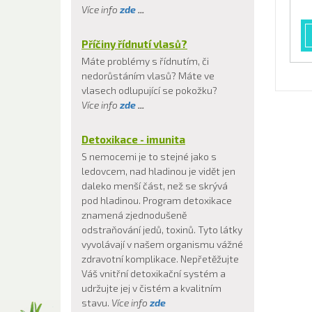
Více info
zde
...
Příčiny řídnutí vlasů?
Máte problémy s řídnutím, či
nedorůstáním vlasů? Máte ve
vlasech odlupující se pokožku?
Více info
zde
...
Detoxikace - imunita
S nemocemi je to stejné jako s
ledovcem, nad hladinou je vidět jen
daleko menší část, než se skrývá
pod hladinou. Program detoxikace
znamená zjednodušeně
odstraňování jedů, toxinů. Tyto látky
vyvolávají v našem organismu vážné
zdravotní komplikace. Nepřetěžujte
Váš vnitřní detoxikační systém a
udržujte jej v čistém a kvalitním
stavu.
Více info
zde