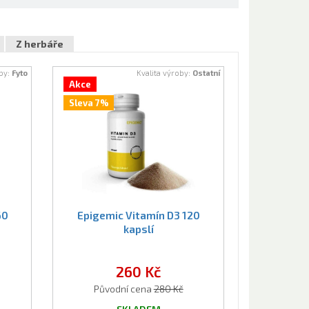
Z herbáře
oby:
Fyto
Kvalita výroby:
Ostatní
Akce
Sleva 7%
60
Epigemic Vitamín D3 120
kapslí
260 Kč
Původní cena
280 Kč