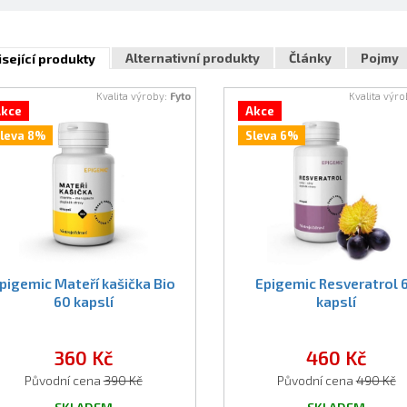
Alternativní produkty
Články
Pojmy
sející produkty
Kvalita výroby:
Fyto
Kvalita výr
kce
Akce
leva 8%
Sleva 6%
pigemic Mateří kašička Bio
Epigemic Resveratrol 
60 kapslí
kapslí
360 Kč
460 Kč
Původní cena
390 Kč
Původní cena
490 Kč