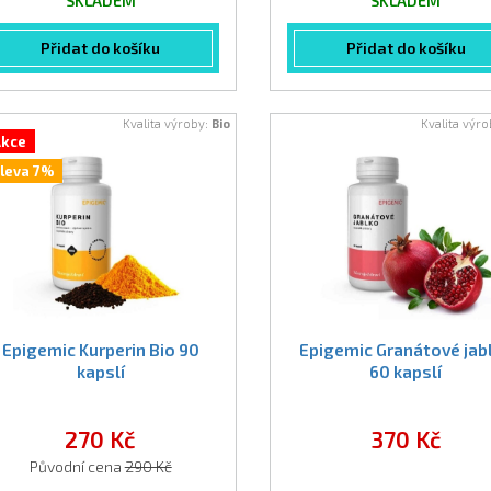
SKLADEM
SKLADEM
Přidat do košíku
Přidat do košíku
Kvalita výroby:
Bio
Kvalita výr
kce
leva 7%
Epigemic Kurperin Bio 90
Epigemic Granátové jab
kapslí
60 kapslí
270 Kč
370 Kč
Původní cena
290 Kč