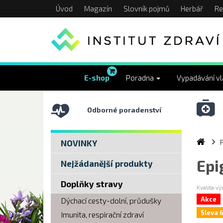
Úvod
Magazín
Slovník pojmů
Herbář
Re
E-shop
Poradna
Vypadávání v
Odborné poradenství
NOVINKY
Epi
Nejžádanější produkty
Doplňky stravy
Kvalita v
Akce
Dýchací cesty-dolní, průdušky
Sleva 
Imunita, respirační zdraví