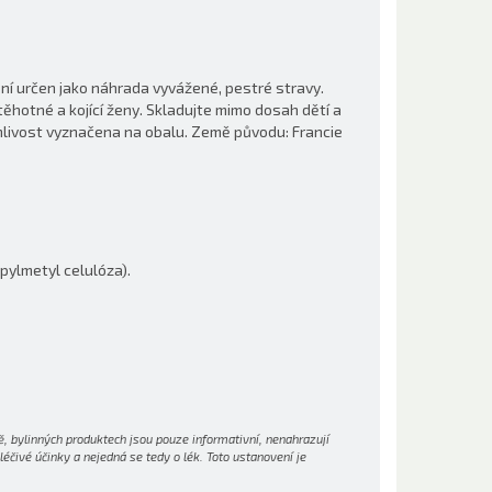
ení určen jako náhrada vyvážené, pestré stravy.
ěhotné a kojící ženy. Skladujte mimo dosah dětí a
anlivost vyznačena na obalu. Země původu: Francie
pylmetyl celulóza).
, bylinných produktech jsou pouze informativní, nenahrazují
čivé účinky a nejedná se tedy o lék. Toto ustanovení je