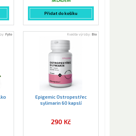
SKLADEM
Přidat do košíku
oby:
Fyto
Kvalita výroby:
Bio
lko
Epigemic Ostropestřec
sylimarin 60 kapslí
290 Kč