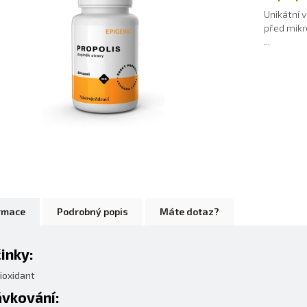
Unikátní v
před mikr
...
rmace
Podrobný popis
Máte dotaz?
inky:
ioxidant
vkování: