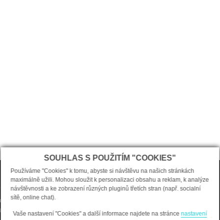
SOUHLAS S POUŽITÍM "COOKIES"
O nákupu
Používáme "Cookies" k tomu, abyste si návštěvu na našich stránkách
maximálně užili. Mohou sloužit k personalizaci obsahu a reklam, k analýze
návštěvnosti a ke zobrazení různých pluginů třetích stran (např. socialní
 stránka
Vstoupit do e-shopu
sítě, online chat).
li o nás
Jak nakupovat?
enství
Doprava a platba
Vaše nastavení "Cookies" a další informace najdete na stránce
nastavení
í vlasů
Obchodní podmínky