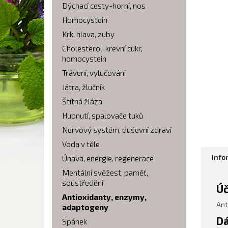
Dýchací cesty-horní, nos
Homocystein
Krk, hlava, zuby
Cholesterol, krevní cukr,
homocystein
Trávení, vylučování
Játra, žlučník
Štítná žláza
Hubnutí, spalovače tuků
Nervový systém, duševní zdraví
Voda v těle
Info
Únava, energie, regenerace
Mentální svěžest, paměť,
soustředění
Úč
Antioxidanty, enzymy,
Ant
adaptogeny
Dá
Spánek