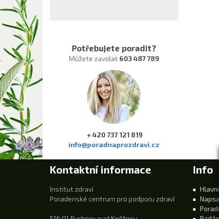
Potřebujete poradit?
Můžete zavolat
603 487 789
+ 420 737 121 819
info@poradnaprozdravi.cz
Kontaktní informace
Info
Institut zdraví
Hlavní
Poradenské centrum pro podporu zdraví
Napsa
Porad
516 01 Rychnov nad Kněžnou
Padán