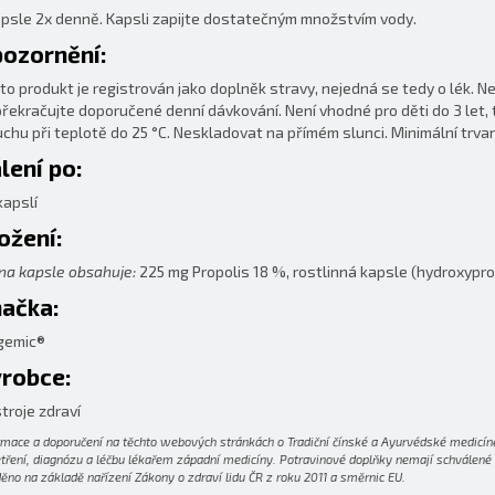
apsle 2x denně. Kapsli zapijte dostatečným množstvím vody.
ozornění:
to produkt je registrován jako doplněk stravy, nejedná se tedy o lék. N
řekračujte doporučené denní dávkování. Není vhodné pro děti do 3 let, t
uchu při teplotě do 25 °C. Neskladovat na přímém slunci. Minimální trv
lení po:
kapslí
ožení:
na kapsle obsahuje:
225 mg Propolis 18 %, rostlinná kapsle (hydroxypro
ačka:
gemic®
robce:
troje zdraví
rmace a doporučení na těchto webových stránkách o Tradiční čínské a Ayurvédské medicíně
tření, diagnózu a léčbu lékařem západní medicíny. Potravinové doplňky nemají schválené lé
ěno na základě nařízení Zákony o zdraví lidu ČR z roku 2011 a směrnic EU.