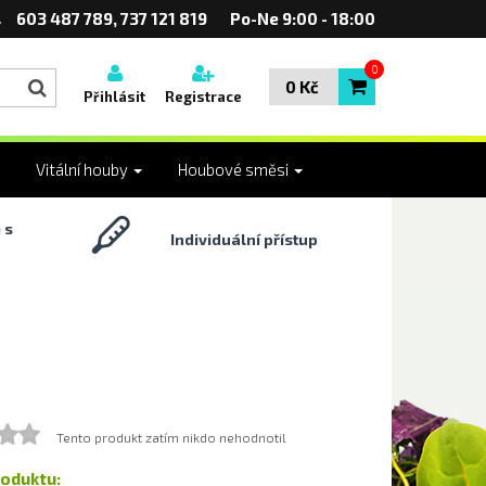
603 487 789, 737 121 819
Po-Ne 9:00 - 18:00
0
0 Kč
Přihlásit
Registrace
Vitální houby
Houbové směsi
 s
Individuální přístup
Tento produkt zatím nikdo nehodnotil
roduktu: