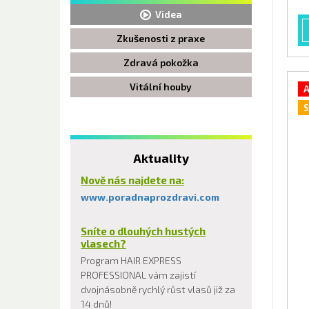
Videa
Zkušenosti z praxe
Zdravá pokožka
Vitální houby
A
S
Aktuality
Nově nás najdete na:
www.poradnaprozdravi.com
Sníte o dlouhých hustých
vlasech?
Program HAIR EXPRESS
PROFESSIONAL vám zajistí
dvojnásobně rychlý růst vlasů již za
14 dnů!