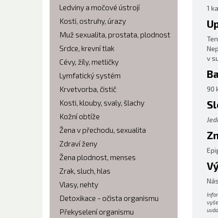
Ledviny a močové ústrojí
1 k
Kosti, ostruhy, úrazy
Up
Muž sexualita, prostata, plodnost
Ten
Srdce, krevní tlak
Nep
v s
Cévy, žíly, metličky
Ba
Lymfatický systém
Krvetvorba, čistič
90 
Kosti, klouby, svaly, šlachy
Sl
Kožní obtíže
Jed
Žena v přechodu, sexualita
Zn
Zdraví ženy
Epi
Žena plodnost, menses
Vý
Zrak, sluch, hlas
Nás
Vlasy, nehty
Info
Detoxikace - očista organismu
vyše
uvád
Překyselení organismu