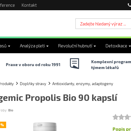
ference
Kontakt
lasů
Analýza pleti
Revoluční hubnutí
Detoxikace
Komplexní program
Praxe v oboru od roku 1991
týmem lékařů
Produkty
Doplňky stravy
Antioxidanty, enzymy, adaptogeny
gemic Propolis Bio 90 kapslí
ýroby:
Bio
6%
Popis p