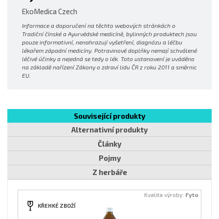
EkoMedica Czech
Informace a doporučení na těchto webových stránkách o
Tradiční čínské a Ayurvédské medicíně, bylinných produktech jsou
pouze informativní, nenahrazují vyšetření, diagnózu a léčbu
lékařem západní medicíny. Potravinové doplňky nemají schválené
léčivé účinky a nejedná se tedy o lék. Toto ustanovení je uváděno
na základě nařízení Zákony o zdraví lidu ČR z roku 2011 a směrnic
EU.
Související produkty
Alternativní produkty
Články
Pojmy
Z herbáře
Kvalita výroby:
Fyto
KŘEHKÉ ZBOŽÍ