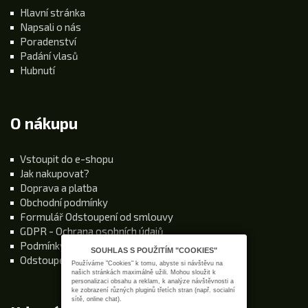
Hlavní stránka
Napsali o nás
Poradenství
Padání vlasů
Hubnutí
O nákupu
Vstoupit do e-shopu
Jak nakupovat?
Doprava a platba
Obchodní podmínky
Formulář Odstoupení od smlouvy
GDPR - Ochrana osobních údajů
Podmínky používání stránek
SOUHLAS S POUŽITÍM "COOKIES"
Odstoupení od kupní smlouvy
Používáme "Cookies" k tomu, abyste si návštěvu na
našich stránkách maximálně užili. Mohou sloužit k
personalizaci obsahu a reklam, k analýze návštěvnosti a
ke zobrazení různých pluginů třetích stran (např. socialní
sítě, online chat).