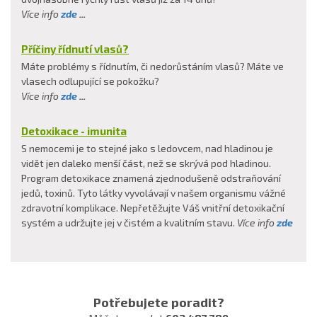
Více info
zde
...
Příčiny řídnutí vlasů?
Máte problémy s řídnutím, či nedorůstáním vlasů? Máte ve
vlasech odlupující se pokožku?
Více info
zde
...
Detoxikace - imunita
S nemocemi je to stejné jako s ledovcem, nad hladinou je
vidět jen daleko menší část, než se skrývá pod hladinou.
Program detoxikace znamená zjednodušeně odstraňování
jedů, toxinů. Tyto látky vyvolávají v našem organismu vážné
zdravotní komplikace. Nepřetěžujte Váš vnitřní detoxikační
systém a udržujte jej v čistém a kvalitním stavu.
Více info
zde
Potřebujete poradit?