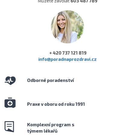
Můžete zavolat
603 487 789
+ 420 737 121 819
info@poradnaprozdravi.cz
Odborné poradenství
Praxe v oboru od roku 1991
Komplexní program s
týmem lékařů