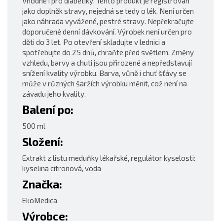
Vhodné i pro diabetiky. Tento produkt je registrován
jako doplněk stravy, nejedná se tedy o lék. Není určen
jako náhrada vyvážené, pestré stravy. Nepřekračujte
doporučené denní dávkování. Výrobek není určen pro
děti do 3 let. Po otevření skladujte v lednici a
spotřebujte do 25 dnů, chraňte před světlem. Změny
vzhledu, barvy a chuti jsou přirozené a nepředstavují
snížení kvality výrobku. Barva, vůně i chuť šťávy se
může v různých šaržích výrobku měnit, což není na
závadu jeho kvality.
Balení po:
500 ml
Složení:
Extrakt z listu meduňky lékařské, regulátor kyselosti:
kyselina citronová, voda
Značka:
EkoMedica
Výrobce: