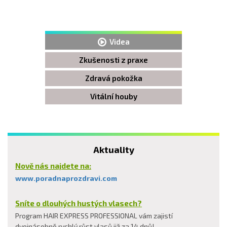
Videa
Zkušenosti z praxe
Zdravá pokožka
Vitální houby
Aktuality
Nově nás najdete na:
www.poradnaprozdravi.com
Sníte o dlouhých hustých vlasech?
Program HAIR EXPRESS PROFESSIONAL vám zajistí
dvojnásobně rychlý růst vlasů již za 14 dnů!