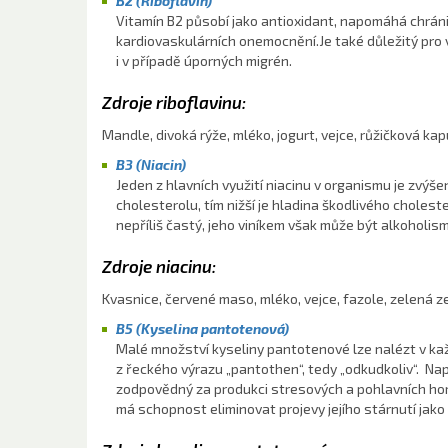
B2 (Riboflavin)
Vitamín B2 působí jako antioxidant, napomáhá chráni
kardiovaskulárních onemocnění.Je také důležitý pro v
i v případě úporných migrén.
Zdroje riboflavinu:
Mandle, divoká rýže, mléko, jogurt, vejce, růžičková ka
B3 (Niacin)
Jeden z hlavních využití niacinu v organismu je zvýše
cholesterolu, tím nižší je hladina škodlivého choles
nepříliš častý, jeho viníkem však může být alkoholis
Zdroje niacinu:
Kvasnice, červené maso, mléko, vejce, fazole, zelená z
B5 (Kyselina pantotenová)
Malé množství kyseliny pantotenové lze nalézt v každ
z řeckého výrazu „pantothen“, tedy „odkudkoliv“. Nap
zodpovědný za produkci stresových a pohlavních hor
má schopnost eliminovat projevy jejího stárnutí jak