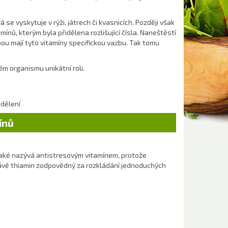
á se vyskytuje v rýži, játrech či kvasnicích. Později však
mínů, kterým byla přidělena rozlišující čísla. Naneštěstí
bou mají tyto vitamíny specifickou vazbu. Tak tomu
ém organismu unikátní roli.
 dělení
ínů
také nazývá antistresovým vitamínem, protože
rávě thiamin zodpovědný za rozkládání jednoduchých