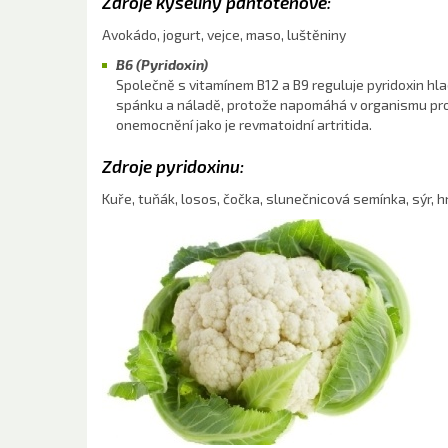
Zdroje kyseliny pantotenové:
Avokádo, jogurt, vejce, maso, luštěniny
B6 (Pyridoxin)
Společně s vitamínem B12 a B9 reguluje pyridoxin hla
spánku a náladě, protože napomáhá v organismu produ
onemocnění jako je revmatoidní artritida.
Zdroje pyridoxinu:
Kuře, tuňák, losos, čočka, slunečnicová semínka, sýr, 