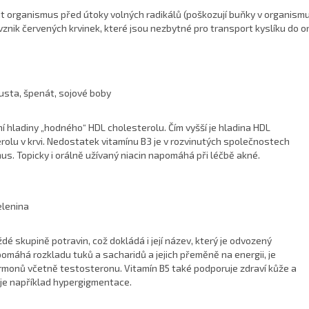
t organismus před útoky volných radikálů (poškozují buňky v organismu
znik červených krvinek, které jsou nezbytné pro transport kyslíku do o
pusta, špenát, sojové boby
ní hladiny „hodného“ HDL cholesterolu. Čím vyšší je hladina HDL
terolu v krvi. Nedostatek vitamínu B3 je v rozvinutých společnostech
mus. Topicky i orálně užívaný niacin napomáhá při léčbě akné.
elenina
é skupině potravin, což dokládá i její název, který je odvozený
omáhá rozkladu tuků a sacharidů a jejich přeměně na energii, je
monů včetně testosteronu. Vitamín B5 také podporuje zdraví kůže a
o je například hypergigmentace.