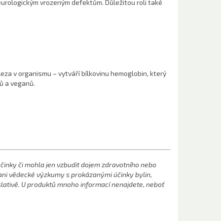
eurologickým vrozeným defektům. Důležitou roli také
eza v organismu – vytváří bílkovinu hemoglobin, který
nů a veganů.
účinky či mohla jen vzbudit dojem zdravotního nebo
t ani vědecké výzkumy s prokázanými účinky bylin,
islativě. U produktů mnoho informací nenajdete, neboť