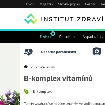
Úvod
Magazín
Slovník pojmů
Herbář
Re
E-shop
Poradna
Vypadávání v
Odborné poradenství
Slovník pojmů
B-komplex vitamínů
B-komplex
Termín vztahující se ke všem známým ve vodě rozpustným 