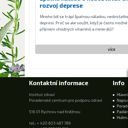
rozvoj deprese
Mnoho lidí se trápí špatnou náladou, nedostat
depresí. Proč se ale soužit, když je často možn
příjmem vhodných vitamínů a minerálů?
více
Kontaktní informace
Info
Institut zdraví
Hlavní
Poradenské centrum pro podporu zdraví
Napsa
Porad
516 01 Rychnov nad Kněžnou
Padán
Hubnu
tel.: + 420 603 487 789