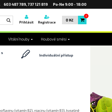
603 487 789, 737 121 819
Po-Ne 9:00 - 18:00
0
0 Kč
Přihlásit
Registrace
Vitální houby
Houbové směsi
 s
Individuální přístup
lavinu (vitamín B2), niacinu (vitamín B3), kyselině