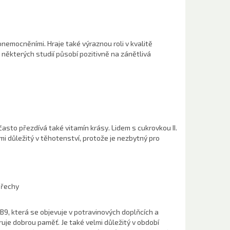
nemocněními. Hraje také výraznou roli v kvalitě
některých studií působí pozitivně na zánětlivá
často přezdívá také vitamín krásy. Lidem s cukrovkou II.
mi důležitý v těhotenství, protože je nezbytný pro
 ořechy
B9, která se objevuje v potravinových doplňcích a
je dobrou paměť. Je také velmi důležitý v období