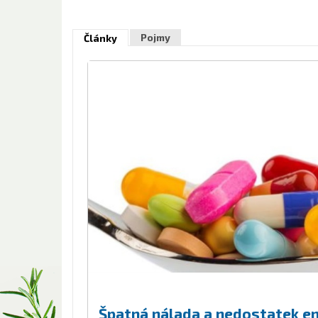
Pojmy
Články
Špatná nálada a nedostatek ene