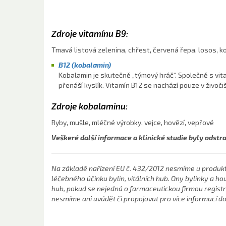
Zdroje vitamínu B9:
Tmavá listová zelenina, chřest, červená řepa, losos, k
B12 (kobalamin)
Kobalamin je skutečně „týmový hráč“. Společně s vit
přenáší kyslík. Vitamín B12 se nachází pouze v živoč
Zdroje kobalaminu:
Ryby, mušle, mléčné výrobky, vejce, hovězí, vepřové
Veškeré další informace a klinické studie byly odstra
Na základě nařízení EU č. 432/2012 nesmíme u produktů
léčebného účinku bylin, vitálních hub. Ony bylinky a h
hub, pokud se nejedná o farmaceutickou firmou registro
nesmíme ani uvádět či propojovat pro více informací dos