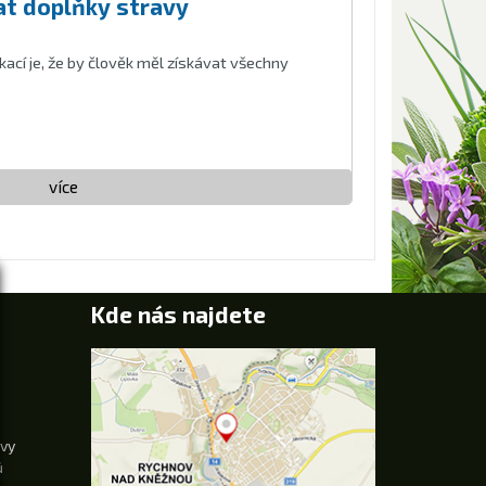
at doplňky stravy
kací je, že by člověk měl získávat všechny
více
Kde nás najdete
uvy
ů