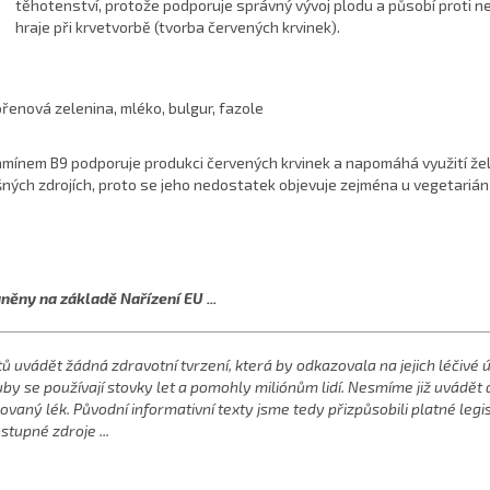
těhotenství, protože podporuje správný vývoj plodu a působí proti n
hraje při krvetvorbě (tvorba červených krvinek).
ořenová zelenina, mléko, bulgur, fazole
amínem B9 podporuje produkci červených krvinek a napomáhá využití žel
išných zdrojích, proto se jeho nedostatek objevuje zejména u vegetariá
něny na základě Nařízení EU ...
 uvádět žádná zdravotní tvrzení, která by odkazovala na jejich léčivé 
ouby se používají stovky let a pomohly miliónům lidí. Nesmíme již uvádě
vaný lék. Původní informativní texty jsme tedy přizpůsobili platné leg
tupné zdroje ...