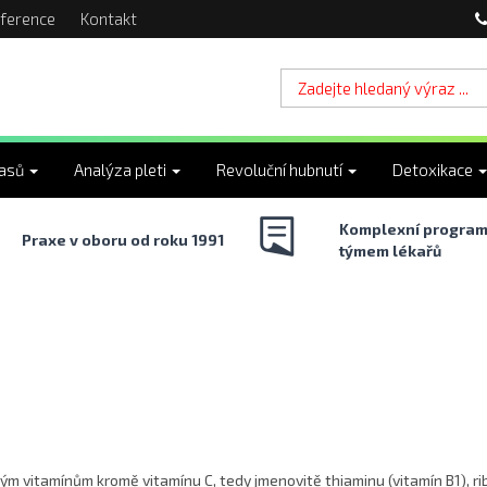
ference
Kontakt
lasů
Analýza pleti
Revoluční hubnutí
Detoxikace
Komplexní program
Praxe v oboru od roku 1991
týmem lékařů
vitamínům kromě vitamínu C, tedy jmenovitě thiaminu (vitamín B1), ribof