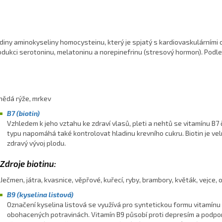
diny aminokyseliny homocysteinu, který je spjatý s kardiovaskulárními o
kci serotoninu, melatoninu a norepinefrinu (stresový hormon). Podle 
hnědá rýže, mrkev
B7 (biotin)
Vzhledem k jeho vztahu ke zdraví vlasů, pleti a nehtů se vitamínu B7 
typu napomáhá také kontrolovat hladinu krevního cukru. Biotin je vel
zdravý vývoj plodu.
Zdroje biotinu:
Ječmen, játra, kvasnice, věpřové, kuřecí, ryby, brambory, květák, vejce,
B9 (kyselina listová)
Označení kyselina listová se využívá pro syntetickou formu vitamínu 
obohacených potravinách. Vitamín B9 působí proti depresím a podporu