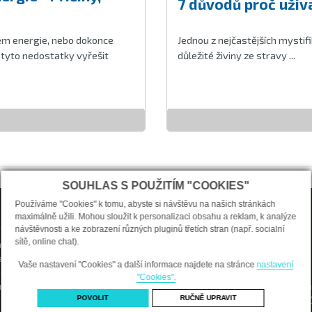
7 důvodů proč užív
kem energie, nebo dokonce
Jednou z nejčastějších mystifi
é tyto nedostatky vyřešit
důležité živiny ze stravy ...
SOUHLAS S POUŽITÍM "COOKIES"
O nákupu
Používáme "Cookies" k tomu, abyste si návštěvu na našich stránkách
maximálně užili. Mohou sloužit k personalizaci obsahu a reklam, k analýze
 stránka
Vstoupit do e-shopu
návštěvnosti a ke zobrazení různých pluginů třetích stran (např. socialní
sítě, online chat).
li o nás
Jak nakupovat?
enství
Doprava a platba
Vaše nastavení "Cookies" a další informace najdete na stránce
nastavení
í vlasů
Obchodní podmínky
"Cookies".
tí
Formulář Odstoupení od smlo
GDPR - Ochrana osobních údaj
POVOLIT
RUČNĚ UPRAVIT