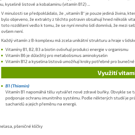
u, kyselině listové a kobalaminu (vitamín B12) ...
V minulosti se předpokládalo, že „vitamín B“ je pouze jediná živina, kter
bylo objeveno, že extrakty z těchto potravin obsahují hned několik vita
toto rozdělení vedlo k tomu, že se nyní mnoho lidí domnívá, že mezi se
ovšem není.
Každý vitamín z B-komplexu má zcela unikátní strukturu a hraje v lidsk
Vitamíny B1, B2, B3 a biotin ovlivňují produkci energie v organismu
Vitamín B6 je důležitý pro metabolismus aminokyselin
Vitamín B12 a kyselina listová umožňují kroky potřebné pro bunečné
Využití vitam
B1 (Thiamin)
Vitamín B1 napomáhá tělu vytvářet nové zdravé buňky. Obvykle se 
podporuje ochranu imunitního systému. Podle některých studií je p
sacharidů a jejich přeměnu na energii.
melasa, pšeničné klíčky