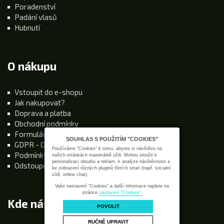
Poradenství
Padání vlasů
Hubnutí
O nákupu
Vstoupit do e-shopu
Jak nakupovat?
Doprava a platba
Obchodní podmínky
Formulář Odstoupení od smlouvy
SOUHLAS S POUŽITÍM "COOKIES"
GDPR - Ochrana osobních údajů
Používáme "Cookies" k tomu, abyste si návštěvu na
Podmínky používání stránek
našich stránkách maximálně užili. Mohou sloužit k
personalizaci obsahu a reklam, k analýze návštěvnosti a
Odstoupení od kupní smlouvy
ke zobrazení různých pluginů třetích stran (např. socialní
sítě, online chat).
Vaše nastavení "Cookies" a další informace najdete na
stránce
nastavení "Cookies".
Kde nás najdete
POVOLIT
RUČNĚ UPRAVIT