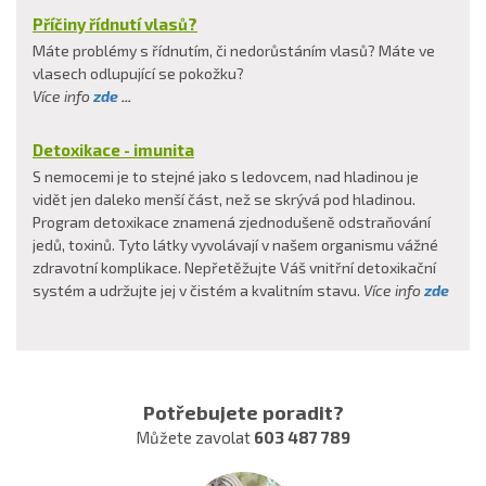
Příčiny řídnutí vlasů?
Máte problémy s řídnutím, či nedorůstáním vlasů? Máte ve
vlasech odlupující se pokožku?
Více info
zde
...
Detoxikace - imunita
S nemocemi je to stejné jako s ledovcem, nad hladinou je
vidět jen daleko menší část, než se skrývá pod hladinou.
Program detoxikace znamená zjednodušeně odstraňování
jedů, toxinů. Tyto látky vyvolávají v našem organismu vážné
zdravotní komplikace. Nepřetěžujte Váš vnitřní detoxikační
systém a udržujte jej v čistém a kvalitním stavu.
Více info
zde
Potřebujete poradit?
Můžete zavolat
603 487 789