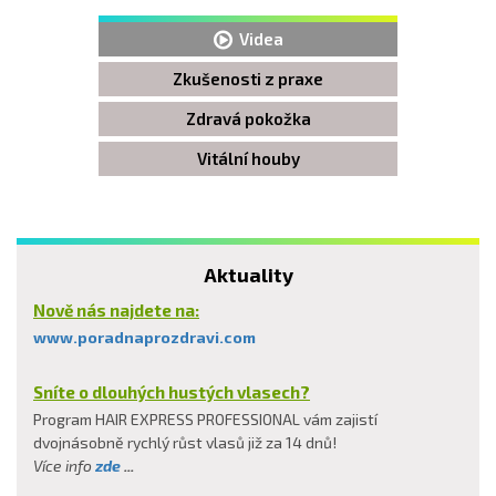
Videa
Zkušenosti z praxe
Zdravá pokožka
Vitální houby
Aktuality
Nově nás najdete na:
www.poradnaprozdravi.com
Sníte o dlouhých hustých vlasech?
Program HAIR EXPRESS PROFESSIONAL vám zajistí
dvojnásobně rychlý růst vlasů již za 14 dnů!
Více info
zde
...