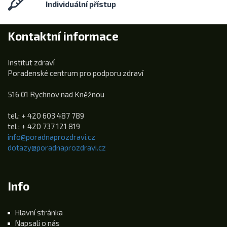
Individuální přístup
Kontaktní informace
Institut zdraví
Poradenské centrum pro podporu zdraví
516 01 Rychnov nad Kněžnou
tel.: + 420 603 487 789
tel : + 420 737 121 819
info@poradnaprozdravi.cz
dotazy@poradnaprozdravi.cz
Info
Hlavní stránka
Napsali o nás