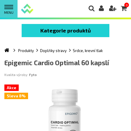
0
MENU
Kategorie produktů
Produkty
Doplňky stravy
Srdce, krevní tlak
Epigemic Cardio Optimal 60 kapslí
Kvalita výroby:
Fyto
Akce
Sleva 8%