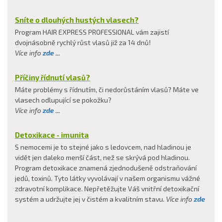
Sníte o dlouhých hustých vlasech?
Program HAIR EXPRESS PROFESSIONAL vám zajistí
dvojnásobně rychlý růst vlasů již za 14 dnů!
Více info
zde
...
Příčiny řídnutí vlasů?
Máte problémy s řídnutím, či nedorůstáním vlasů? Máte ve
vlasech odlupující se pokožku?
Více info
zde
...
Detoxikace - imunita
S nemocemi je to stejné jako s ledovcem, nad hladinou je
vidět jen daleko menší část, než se skrývá pod hladinou.
Program detoxikace znamená zjednodušeně odstraňování
jedů, toxinů. Tyto látky vyvolávají v našem organismu vážné
zdravotní komplikace. Nepřetěžujte Váš vnitřní detoxikační
systém a udržujte jej v čistém a kvalitním stavu.
Více info
zde