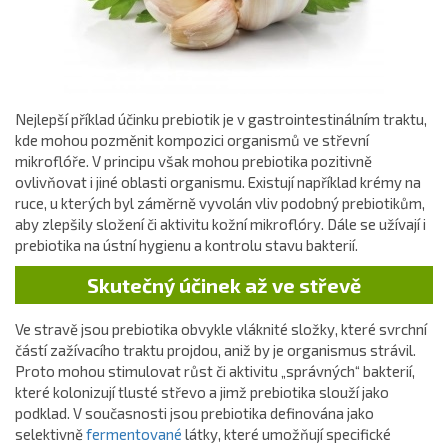
Nejlepší příklad účinku prebiotik je v gastrointestinálním traktu,
kde mohou pozměnit kompozici organismů ve střevní
mikroflóře. V principu však mohou prebiotika pozitivně
ovlivňovat i jiné oblasti organismu. Existují například krémy na
ruce, u kterých byl záměrně vyvolán vliv podobný prebiotikům,
aby zlepšily složení či aktivitu kožní mikroflóry. Dále se užívají i
prebiotika na ústní hygienu a kontrolu stavu bakterií.
Skutečný účinek až ve střevě
Ve stravě jsou prebiotika obvykle vláknité složky, které svrchní
částí zažívacího traktu projdou, aniž by je organismus strávil.
Proto mohou stimulovat růst či aktivitu „správných“ bakterií,
které kolonizují tlusté střevo a jimž prebiotika slouží jako
podklad. V současnosti jsou prebiotika definována jako
selektivně
fermentované
látky, které umožňují specifické