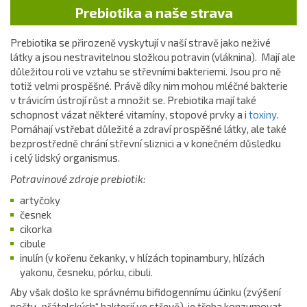
Prebiotika a naše strava
Prebiotika se přirozeně vyskytují v naší stravě jako neživé
látky a jsou nestravitelnou složkou potravin (vláknina). Mají ale
důležitou roli ve vztahu se střevními bakteriemi. Jsou pro ně
totiž velmi prospěšné. Právě díky nim mohou mléčné bakterie
v trávicím ústrojí růst a množit se. Prebiotika mají také
schopnost vázat některé vitamíny, stopové prvky a i
toxiny
.
Pomáhají vstřebat důležité a zdraví prospěšné látky, ale také
bezprostředně chrání střevní sliznici a v konečném důsledku
i celý lidský organismus.
Potravinové zdroje prebiotik:
artyčoky
česnek
cikorka
cibule
inulín (v kořenu čekanky, v hlízách topinambury, hlízách
yakonu, česneku, pórku, cibuli.
Aby však došlo ke správnému bifidogennímu účinku (zvýšení
počtu „přátelských“ bakterií ve střevě), je třeba konzumovat