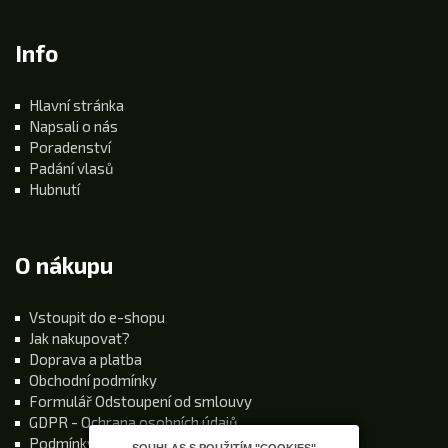
Info
Hlavní stránka
Napsali o nás
Poradenství
Padání vlasů
Hubnutí
O nákupu
Vstoupit do e-shopu
Jak nakupovat?
Doprava a platba
Obchodní podmínky
Formulář Odstoupení od smlouvy
GDPR - Ochrana osobních údajů
Podmínky používání stránek
SOUHLAS S POUŽITÍM "COOKIES"