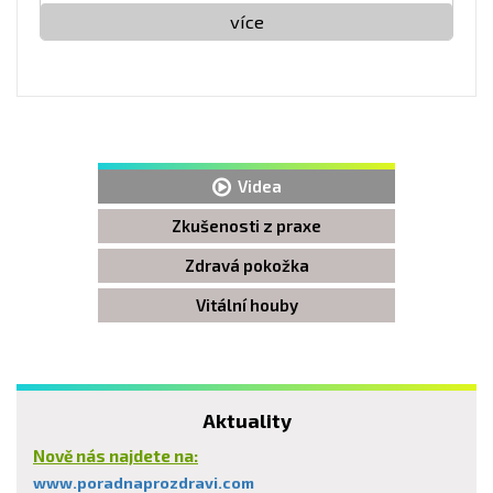
více
Videa
Zkušenosti z praxe
Zdravá pokožka
Vitální houby
Aktuality
Nově nás najdete na:
www.poradnaprozdravi.com