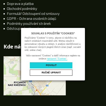
Doprava a platba
Obchodní podmínky
Formulář Odstoupení od smlouvy
GDPR - Ochrana osobních údajů
Podmínky používání stránek
Odstoupení od kupní smlouvy
SOUHLAS S POUŽITÍM "COOKIES"
Používáme "Cookies" k tomu, abyste si návštěvu na
našich stránkách maximálně užili. Mohou sloužit k
personalizaci obsahu a reklam, k analýze návštěvnosti a
Kde nás najdete
ke zobrazení různých pluginů třetích stran (např. socialní
sítě, online chat).
Vaše nastavení "Cookies" a další informace najdete na
stránce
nastavení "Cookies".
POVOLIT
RUČNĚ UPRAVIT