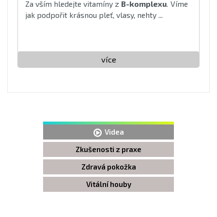
Za vším hledejte vitamíny z
B-komplexu
.
Víme
jak podpořit krásnou pleť, vlasy, nehty ...
více
Videa
Zkušenosti z praxe
Zdravá pokožka
Vitální houby