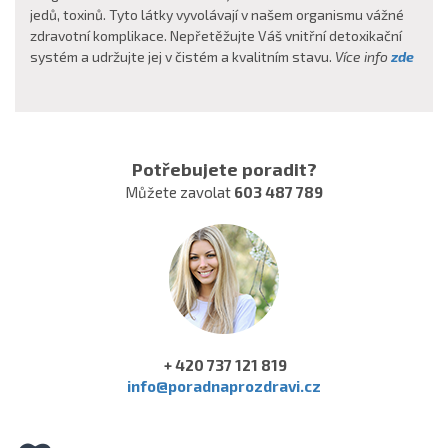
jedů, toxinů. Tyto látky vyvolávají v našem organismu vážné
zdravotní komplikace. Nepřetěžujte Váš vnitřní detoxikační
systém a udržujte jej v čistém a kvalitním stavu.
Více info
zde
Potřebujete poradit?
Můžete zavolat
603 487 789
+ 420 737 121 819
info@poradnaprozdravi.cz