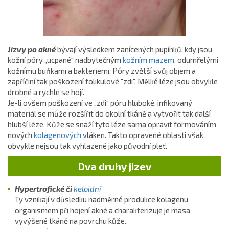
Jizvy po akné
bývají výsledkem zanícených pupínků, kdy jsou
kožní póry „ucpané“ nadbytečným
kožním mazem
, odumřelými
kožnímu buňkami a bakteriemi. Póry zvětší svůj objem a
zapříčiní tak poškození folikulové "zdi". Mělké léze jsou obvykle
drobné a rychle se hojí.
Je-li ovšem poškození ve „zdi“ póru hluboké, infikovaný
materiál se může rozšířit do okolní tkáně a vytvořit tak další
hlubší léze. Kůže se snaží tyto léze sama opravit formováním
nových
kolagenových
vláken. Takto opravené oblasti však
obvykle nejsou tak vyhlazené jako původní pleť.
Dva druhy jizev
Hypertrofické či
keloidní
Ty vznikají v důsledku nadměrné produkce kolagenu
organismem při hojení akné a charakterizuje je masa
vyvýšené tkáně na povrchu kůže.