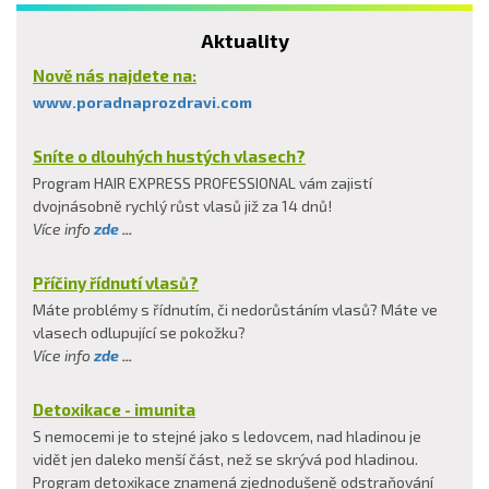
Aktuality
Nově nás najdete na:
www.poradnaprozdravi.com
Sníte o dlouhých hustých vlasech?
Program HAIR EXPRESS PROFESSIONAL vám zajistí
dvojnásobně rychlý růst vlasů již za 14 dnů!
Více info
zde
...
Příčiny řídnutí vlasů?
Máte problémy s řídnutím, či nedorůstáním vlasů? Máte ve
vlasech odlupující se pokožku?
Více info
zde
...
Detoxikace - imunita
S nemocemi je to stejné jako s ledovcem, nad hladinou je
vidět jen daleko menší část, než se skrývá pod hladinou.
Program detoxikace znamená zjednodušeně odstraňování