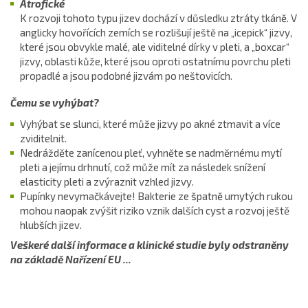
Atrofické
K rozvoji tohoto typu jizev dochází v důsledku ztráty tkáně. V
anglicky hovořících zemích se rozlišují ještě na „icepick“ jizvy,
které jsou obvykle malé, ale viditelné dírky v pleti, a „boxcar“
jizvy, oblasti kůže, které jsou oproti ostatnímu povrchu pleti
propadlé a jsou podobné jizvám po neštovicích.
Čemu se vyhýbat?
Vyhýbat se slunci, které může jizvy po akné ztmavit a více
zviditelnit.
Nedrážděte zanícenou pleť, vyhněte se nadměrnému mytí
pleti a jejímu drhnutí, což může mít za následek snížení
elasticity pleti a zvýraznit vzhled jizvy.
Pupínky nevymačkávejte! Bakterie ze špatně umytých rukou
mohou naopak zvýšit riziko vznik dalších cyst a rozvoj ještě
hlubších jizev.
Veškeré další informace a klinické studie byly odstraněny
na základě Nařízení EU ...