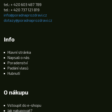
tel.: + 420 603 487 789
tel : + 420 737 121 819
info@poradnaprozdravi.cz
dotazy@poradnaprozdravi.cz
Info
Hlavní stránka
Napsali o nás
Poradenství
Padání vlasů
Hubnutí
O nákupu
Vstoupit do e-shopu
Jak nakupovat?