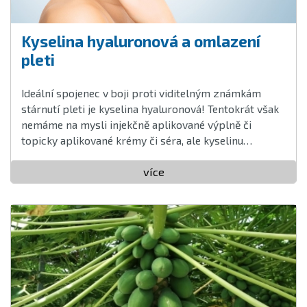
Kyselina hyaluronová a omlazení
pleti
Ideální spojenec v boji proti viditelným známkám
stárnutí pleti je kyselina hyaluronová! Tentokrát však
nemáme na mysli injekčně aplikované výplně či
topicky aplikované krémy či séra, ale kyselinu
hyaluronovou užívanou ústně v podobě doplňků
stravy ...
více