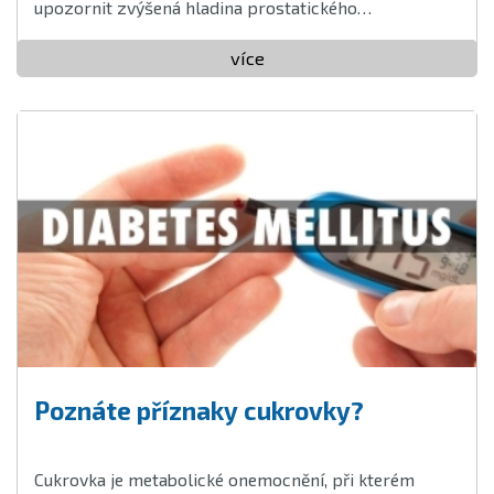
upozornit zvýšená hladina prostatického
specifického antigenu (PSA), která však bývá zvednuta
i při hyperplazie (zbytnění) nebo zánětu prostaty ...
více
Poznáte příznaky cukrovky?
Cukrovka je metabolické onemocnění, při kterém