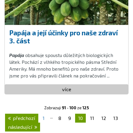
Papája a její účinky pro naše zdraví
3. část
Papája
obsahuje spoustu důležitých biologických
látek. Pochází z vlhkého tropického pásma Střední
Ameriky. Má mnoho benefitů pro naše zdraví. Proto
jsme pro vás připravili článek na pokračování ...
více
Zobrazuji
91
-
100
ze
125
...
předchozí
1
8
9
10
11
12
13
následující