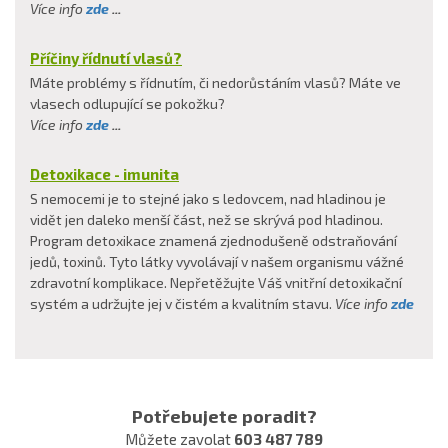
Více info
zde
...
Příčiny řídnutí vlasů?
Máte problémy s řídnutím, či nedorůstáním vlasů? Máte ve
vlasech odlupující se pokožku?
Více info
zde
...
Detoxikace - imunita
S nemocemi je to stejné jako s ledovcem, nad hladinou je
vidět jen daleko menší část, než se skrývá pod hladinou.
Program detoxikace znamená zjednodušeně odstraňování
jedů, toxinů. Tyto látky vyvolávají v našem organismu vážné
zdravotní komplikace. Nepřetěžujte Váš vnitřní detoxikační
systém a udržujte jej v čistém a kvalitním stavu.
Více info
zde
Potřebujete poradit?
Můžete zavolat
603 487 789