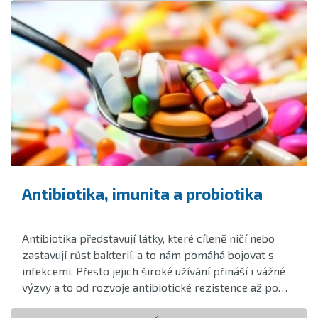
Antibiotika, imunita a probiotika
Antibiotika představují látky, které cíleně ničí nebo
zastavují růst bakterií, a to nám pomáhá bojovat s
infekcemi. Přesto jejich široké užívání přináší i vážné
výzvy a to od rozvoje antibiotické rezistence až po
jejich negativní vliv na imunitní systém a mikrobiom.