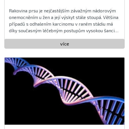
Rakovina prsu je nejčastějším závažným nádorovým
onemocněním u žen a její výskyt stále stoupá. Většina
případů s odhalením karcinomu v raném stádiu má
díky současným léčebným postupům vysokou šanci
na úplné vyléčení, proto je u rakoviny prsu včasná
diagnostika naprosto stěžejní ...
více