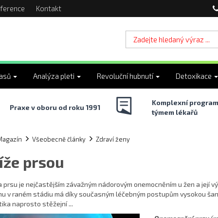
ference
Kontakt
lasů
Analýza pleti
Revoluční hubnutí
Detoxikace
Komplexní program
Praxe v oboru od roku 1991
týmem lékařů
Magazín
Všeobecně články
Zdraví ženy
íže prsou
 prsu je nejčastějším závažným nádorovým onemocněním u žen a její vý
u v raném stádiu má díky současným léčebným postupům vysokou šanci 
ika naprosto stěžejní ...