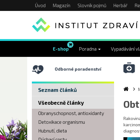
Úvod
Magazín
Slovník pojmů
Herbář
Re
E-shop
Poradna
Vypadávání v
Odborné poradenství
Seznam článků
Obt
Všeobecně články
Obranyschopnost, antioxidanty
Rakovina
Detoxikace organismu
karcinom
Hubnutí, dieta
diagnost
Dýchací cesty