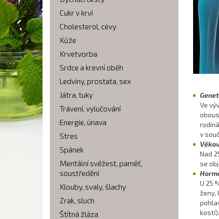
Cukr v krvi
Cholesterol, cévy
Kůže
Krvetvorba
Srdce a krevní oběh
Ledviny, prostata, sex
Játra, tuky
Genet
Ve výv
Trávení, vylučování
oboust
Energie, únava
rodiná
v souč
Stres
Věko
Spánek
Nad 25
Mentální svěžest, paměť,
se obj
soustředění
Hormo
U 25 
Klouby, svaly, šlachy
ženy, 
Zrak, sluch
pohlav
kostí)
Štítná žláza