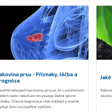
akovina prsu - Příznaky, léčba a
Jaké
rognóza
jvětší nebezpečí karcinomu prsu je, že v počátečních
Rakovin
ádiích nádor nebolí ani nevykazuje žádné zjevné
závislo
íznaky. Včasná diagnóza je však stěžejní a značně
yšuje šanci na úspěšné vyléčení ...