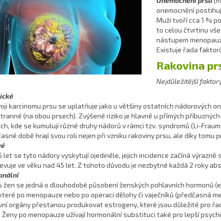
Onemocnění prsu
(m
onemocnění postihují
Muži tvoří cca 1 % p
to celou čtvrtinu vš
nástupem menopauzy,
Existuje řada faktor
Rakovina prs
Nejdůležitější faktor
ické
oji karcinomu prsu se uplatňuje jako u většiny ostatních nádorových o
ranné (na obou prsech). Zvýšené riziko je hlavně u přímých příbuzných
ch, kde se kumulují různé druhy nádorů v rámci tzv. syndromů (Li-Frau
asné době hrají svou roli nejen při vzniku rakoviny prsu, ale díky tomu pr
vé
 let se tyto nádory vyskytují ojediněle, jejich incidence začíná výrazně
evuje ve věku nad 45 let. Z tohoto důvodu je nezbytné každá 2 roky ab
nální
% žen se jedná o dlouhodobé působení ženských pohlavních hormonů (es
které po menopauze nebo po operaci dělohy či vaječníků (předčasná men
ní orgány přestanou produkovat estrogeny, které jsou důležité pro řadu
. Ženy po menopauze užívají hormonální substituci také pro lepší psych