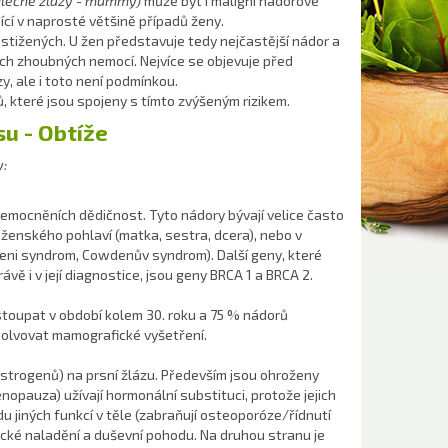
léčné žlázy - mammy)
může být i maligní nádorové
cí v naprosté většině případů ženy.
ostižených. U žen představuje tedy nejčastější nádor a
ech zhoubných nemocí. Nejvíce se objevuje před
 ale i toto není podmínkou.
ů, které jsou spojeny s tímto zvýšeným rizikem.
u - Obtíže
y:
nemocněních dědičnost. Tyto nádory bývají velice často
 ženského pohlaví (matka, sestra, dcera), nebo v
meni syndrom, Cowdenův syndrom). Další geny, které
ávě i v její diagnostice, jsou geny BRCA 1 a BRCA 2.
 stoupat v období kolem 30. roku a 75 % nádorů
solvovat mamografické vyšetření.
trogenů) na prsní žlázu. Především jsou ohroženy
opauza) užívají hormonální substituci, protože jejich
 jiných funkcí v těle (zabraňují osteoporóze/řídnutí
ické naladění a duševní pohodu. Na druhou stranu je