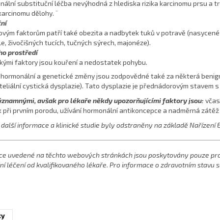
nální substituční léčba
nevýhodná z hlediska rizika karcinomu prsu a
karcinomu dělohy. ¨
ční
kovým faktorům patří také obezita a nadbytek tuků v potravě (nasycené
e, živočišných tucích, tučných sýrech, majonéze).
ho prostředí
kými faktory jsou kouření a nedostatek pohybu.
hormonální a genetické změny jsou zodpovědné také za některá benign
iteliální cystická dysplazie). Tato dysplazie je přednádorovým stavem s
znamnými, avšak pro lékaře někdy upozorňujícími faktory jsou:
včas
k při prvním porodu, užívání hormonální antikoncepce a nadměrná zátěž 
další informace a klinické studie byly odstraněny na základě Nařízení EU
ce uvedené na těchto webových stránkách jsou poskytovány pouze pro 
í léčení od kvalifikovaného lékaře. Pro informace o zdravotním stavu s
ky