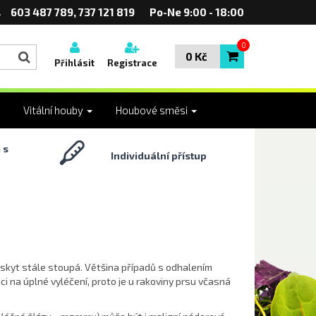
603 487 789, 737 121 819
Po-Ne 9:00 - 18:00
0
0 Kč
Přihlásit
Registrace
Vitální houby
Houbové směsi
 s
Individuální přístup
skyt stále stoupá. Většina případů s odhalením
na úplné vyléčení, proto je u rakoviny prsu včasná