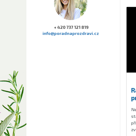
+ 420 737 121 819
info@poradnaprozdravi.cz
R
p
Ne
st
př
zv