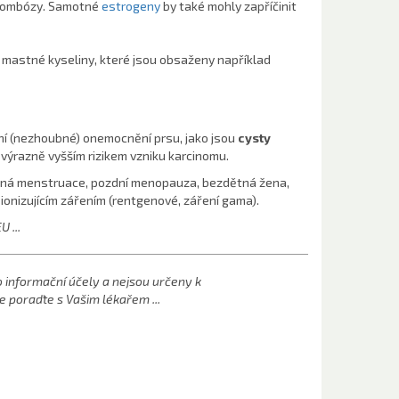
 trombózy. Samotné
estrogeny
by také mohly zapříčinit
 mastné kyseliny, které jsou obsaženy například
í (nezhoubné) onemocnění prsu, jako jsou
cysty
 výrazně vyšším rizikem vzniku karcinomu.
ná menstruace, pozdní menopauza, bezdětná žena,
ionizujícím zářením (rentgenové, záření gama).
 ...
informační účely a nejsou určeny k
e poraďte s Vašim lékařem ...