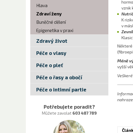
hormo
Hlava
vznik 
Zdraví ženy
Nutri
K rizi
Buněčné dělení
v másl
Epigenetika v praxi
Zevní
Klasic
Zdravý život
Některé 
(fibroep
Péče o vlasy
Méně vý
Péče o pleť
vyšší vě
Veškeré 
Péče o řasy a obočí
Péče o intimní partie
Informa
nahrazen
Potřebujete poradit?
Můžete zavolat
603 487 789
Člán