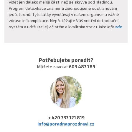
vidět jen daleko menší část, než se skrývá pod hladinou.
Program detoxikace znamená zjednodušeně odstraňování
jedů, toxinů. Tyto látky vyvolávají v našem organismu vážné
zdravotní komplikace. Nepřetěžujte Váš vnitřní detoxikační
systém a udržujte jej v čistém a kvalitním stavu.
Více info
zde
Potřebujete poradit?
Můžete zavolat
603 487 789
+ 420 737 121 819
info@poradnaprozdravi.cz