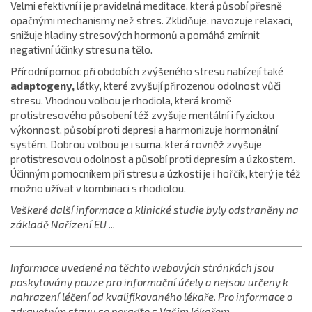
Velmi efektivní i je pravidelná meditace, která působí přesně
opačnými mechanismy než stres. Zklidňuje, navozuje relaxaci,
snižuje hladiny stresových hormonů a pomáhá zmírnit
negativní účinky stresu na tělo.
Přírodní pomoc při obdobích zvýšeného stresu nabízejí také
adaptogeny,
látky, které zvyšují přirozenou odolnost vůči
stresu. Vhodnou volbou je rhodiola, která kromě
protistresového působení též zvyšuje mentální i fyzickou
výkonnost, působí proti depresi a harmonizuje hormonální
systém. Dobrou volbou je i suma, která rovněž zvyšuje
protistresovou odolnost a působí proti depresím a úzkostem.
Účinným pomocníkem při stresu a úzkosti je i
hořčík, který je též
možno užívat v kombinaci s rhodiolou.
Veškeré další informace a klinické studie byly odstraněny na
základě Nařízení EU ...
Informace uvedené na těchto webových stránkách jsou
poskytovány pouze pro informační účely a nejsou určeny k
nahrazení léčení od kvalifikovaného lékaře. Pro informace o
zdravotním stavu se poraďte s Vašim lékařem ...