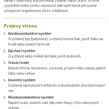
sahají v okamžiku, kdy potřebují zvládat nápor práce. Kromě
vysokého rizika vzniku závislosti zde opět klesá přirozená
schopnost organismus stres zvládnout.
Projevy stresu
Kardiovaskulární systém
Zrychlený tep (palpitace), zvýšený krevní tlak, pocit tlaku na
hrudi nebo bolest na hrudi.
Dýchací systém
Zrychlené nebo mělké dýchání, pocit dušnosti.
Trávící trakt
Bolest břicha, nevolnost, zvracení, průjem nebo zácpa, pálení
žáhy nebo reflux.
Imunitní systém
Zvýšená náchylnost k infekcím a dlouhodobé zhoršení hojení
ran.
Muskuloskeletární systém
Napětí svalů, bolesti zad, šíje nebo hlavy, třes nebo pocit
neklidu.