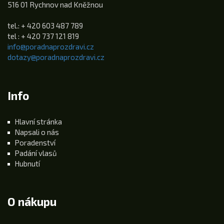
516 01 Rychnov nad Kněžnou
tel.: + 420 603 487 789
tel : + 420 737 121 819
info@poradnaprozdravi.cz
dotazy@poradnaprozdravi.cz
Info
Hlavní stránka
Napsali o nás
Poradenství
Padání vlasů
Hubnutí
O nákupu