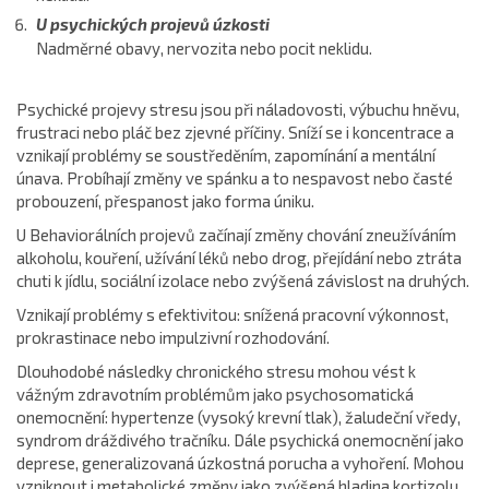
U psychických projevů úzkosti
Nadměrné obavy, nervozita nebo pocit neklidu.
Psychické projevy stresu jsou při náladovosti, výbuchu hněvu,
frustraci nebo pláč bez zjevné příčiny. Sníží se i koncentrace a
vznikají problémy se soustředěním, zapomínání a mentální
únava. Probíhají změny ve spánku a to nespavost nebo časté
probouzení, přespanost jako forma úniku.
U Behaviorálních projevů začínají změny chování zneužíváním
alkoholu, kouření, užívání léků nebo drog, přejídání nebo ztráta
chuti k jídlu, sociální izolace nebo zvýšená závislost na druhých.
Vznikají problémy s efektivitou: snížená pracovní výkonnost,
prokrastinace nebo impulzivní rozhodování.
Dlouhodobé následky chronického stresu mohou vést k
vážným zdravotním problémům jako psychosomatická
onemocnění: hypertenze (vysoký krevní tlak), žaludeční vředy,
syndrom dráždivého tračníku. Dále psychická onemocnění jako
deprese, generalizovaná úzkostná porucha a vyhoření. Mohou
vzniknout i metabolické změny jako zvýšená hladina kortizolu,