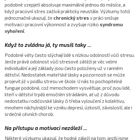
podobné vzepjetí absolvuje maximálně jednou do měsíce, a
když pracovní stres zažívá prakticky neustále. Výzkumy totiž
jednoznačně ukazují, že
chronický stres
v práci snižuje
motivaci i pracovní výkonnost a zvyšuje riziko
syndromu
vyhoření
.
Když to zvládnu já, ty musíš taky ...
Podobné věty často slýchají lidé s nízkou odolností vůči stresu.
Jenže právě odolnost vůči stresové zátěži je věc velmi
individuální a její základy jsou často položeny už v ranném
dětství. Nedostatek mateřské lásky a pozornosti se může
projevit již v podílu stresu ve škole. U nás to pochopitelně
funguje podobně, což mimochodem vysvětluje, proč jsou lidé,
kteří v dětství trpěli emočním strádáním, ať už z důvodu
nedostatku rodičovské lásky či třeba vyloučení z kolektivu,
mnohem náchylnější ke vzniku depresí, úzkostí, závislostí, ale i
srdečně cévních chorob.
Na přístupu a motivaci nezáleží
...
Některé výzkumy ukazují, že hodně záleží na tom, jestli jsme