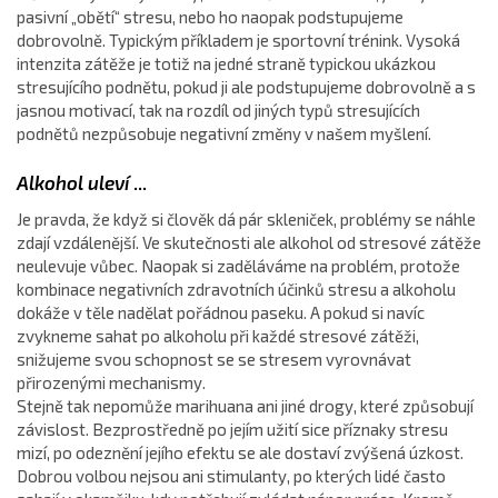
pasivní „obětí“ stresu, nebo ho naopak podstupujeme
dobrovolně. Typickým příkladem je sportovní trénink. Vysoká
intenzita zátěže je totiž na jedné straně typickou ukázkou
stresujícího podnětu, pokud ji ale podstupujeme dobrovolně a s
jasnou motivací, tak na rozdíl od jiných typů stresujících
podnětů nezpůsobuje negativní změny v našem myšlení.
Alkohol uleví
...
Je pravda, že když si člověk dá pár skleniček, problémy se náhle
zdají vzdálenější. Ve skutečnosti ale alkohol od stresové zátěže
neulevuje vůbec. Naopak si zaděláváme na problém, protože
kombinace negativních zdravotních účinků stresu a alkoholu
dokáže v těle nadělat pořádnou paseku. A pokud si navíc
zvykneme sahat po alkoholu při každé stresové zátěži,
snižujeme svou schopnost se se stresem vyrovnávat
přirozenými mechanismy.
Stejně tak nepomůže marihuana ani jiné drogy, které způsobují
závislost. Bezprostředně po jejím užití sice příznaky stresu
mizí, po odeznění jejího efektu se ale dostaví zvýšená úzkost.
Dobrou volbou nejsou ani stimulanty, po kterých lidé často