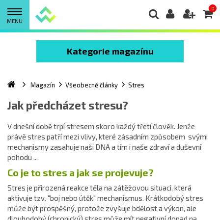
0
MENU
Kategorie magazínu
Magazín
Všeobecně články
Stres
Jak předcházet stresu?
V dnešní době trpí stresem skoro každý třetí člověk. Jenže
právě stres patří mezi vlivy, které zásadním způsobem svými
mechanismy zasahuje naši DNA a tím i naše zdraví a duševní
pohodu ...
Co je to stres a jak se projevuje?
Stres je přirozená reakce těla na zátěžovou situaci, která
aktivuje tzv. "boj nebo útěk" mechanismus. Krátkodobý stres
může být prospěšný, protože zvyšuje bdělost a výkon, ale
dlouhodobý (chronický) stres může mít negativní dopad na