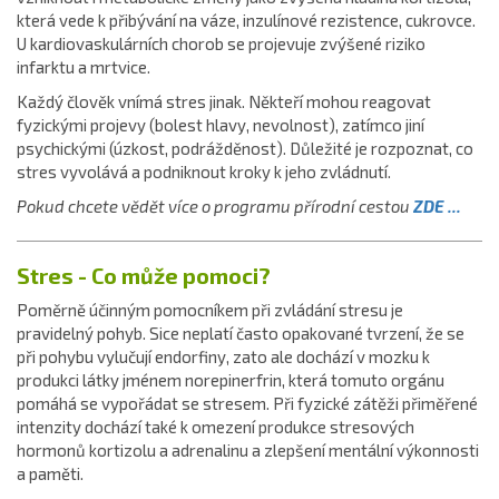
která vede k přibývání na váze, inzulínové rezistence, cukrovce.
U kardiovaskulárních chorob se projevuje zvýšené riziko
infarktu a mrtvice.
Každý člověk vnímá stres jinak. Někteří mohou reagovat
fyzickými projevy (bolest hlavy, nevolnost), zatímco jiní
psychickými (úzkost, podrážděnost). Důležité je rozpoznat, co
stres vyvolává a podniknout kroky k jeho zvládnutí.
Pokud chcete vědět více o programu přírodní cestou
ZDE ...
Stres - Co může pomoci?
Poměrně účinným pomocníkem při zvládání stresu je
pravidelný pohyb. Sice neplatí často opakované tvrzení, že se
při pohybu vylučují endorfiny, zato ale dochází v mozku k
produkci látky jménem norepinerfrin, která tomuto orgánu
pomáhá se vypořádat se stresem. Při fyzické zátěži přiměřené
intenzity dochází také k omezení produkce stresových
hormonů kortizolu a adrenalinu a zlepšení mentální výkonnosti
a paměti.