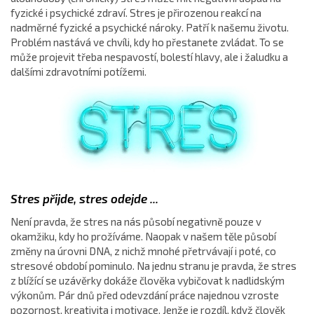
fyzické i psychické zdraví. Stres je přirozenou reakcí na
nadměrné fyzické a psychické nároky. Patří k našemu životu.
Problém nastává ve chvíli, kdy ho přestanete zvládat. To se
může projevit třeba nespavostí, bolestí hlavy, ale i žaludku a
dalšími zdravotními potížemi.
Stres přijde, stres odejde ...
Není pravda, že stres na nás působí negativně pouze v
okamžiku, kdy ho prožíváme. Naopak v našem těle působí
změny na úrovni DNA, z nichž mnohé přetrvávají i poté, co
stresové období pominulo. Na jednu stranu je pravda, že stres
z blížící se uzávěrky dokáže člověka vybičovat k nadlidským
výkonům. Pár dnů před odevzdání práce najednou vzroste
pozornost, kreativita i motivace. Jenže je rozdíl, když člověk