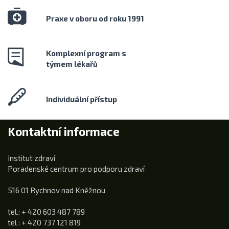
Praxe v oboru od roku 1991
Komplexní program s
týmem lékařů
Individuální přístup
Kontaktní informace
Institut zdraví
Poradenské centrum pro podporu zdraví
516 01 Rychnov nad Kněžnou
tel.: + 420 603 487 789
tel : + 420 737 121 819