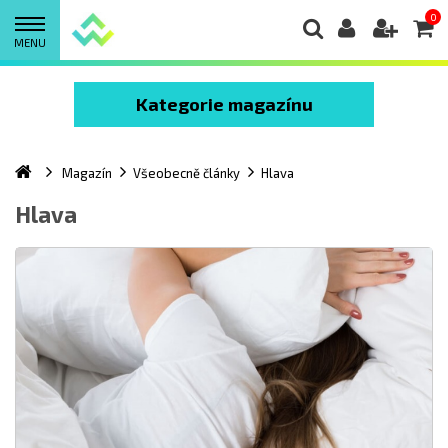
0
MENU
Kategorie magazínu
Magazín
Všeobecně články
Hlava
Hlava