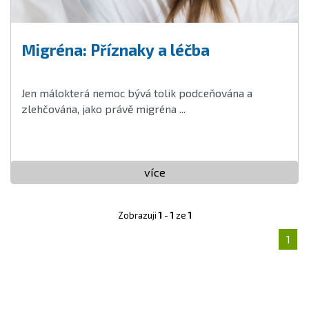
Migréna: Příznaky a léčba
Jen málokterá nemoc bývá tolik podceňována a
zlehčována, jako právě migréna ...
více
Zobrazuji
1
-
1
ze
1
1