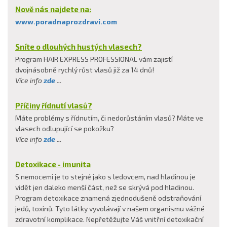
Nově nás najdete na:
www.poradnaprozdravi.com
Sníte o dlouhých hustých vlasech?
Program HAIR EXPRESS PROFESSIONAL vám zajistí
dvojnásobně rychlý růst vlasů již za 14 dnů!
Více info
zde
...
Příčiny řídnutí vlasů?
Máte problémy s řídnutím, či nedorůstáním vlasů? Máte ve
vlasech odlupující se pokožku?
Více info
zde
...
Detoxikace - imunita
S nemocemi je to stejné jako s ledovcem, nad hladinou je
vidět jen daleko menší část, než se skrývá pod hladinou.
Program detoxikace znamená zjednodušeně odstraňování
jedů, toxinů. Tyto látky vyvolávají v našem organismu vážné
zdravotní komplikace. Nepřetěžujte Váš vnitřní detoxikační