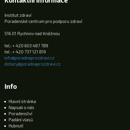
Kontaktní informace
Institut zdraví
Poradenské centrum pro podporu zdraví
516 01 Rychnov nad Kněžnou
tel.: + 420 603 487 789
tel : + 420 737 121 819
info@poradnaprozdravi.cz
dotazy@poradnaprozdravi.cz
Info
Hlavní stránka
Napsali o nás
Poradenství
Padání vlasů
Hubnutí