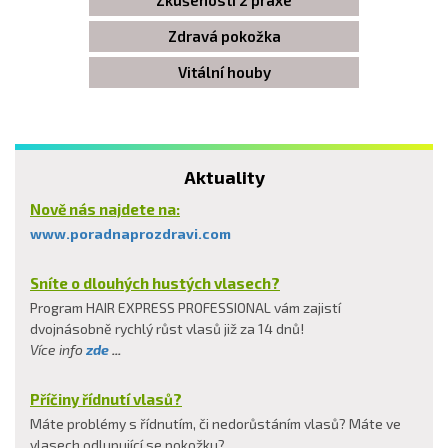
Zkušenosti z praxe
Zdravá pokožka
Vitální houby
Aktuality
Nově nás najdete na:
www.poradnaprozdravi.com
Sníte o dlouhých hustých vlasech?
Program HAIR EXPRESS PROFESSIONAL vám zajistí
dvojnásobně rychlý růst vlasů již za 14 dnů!
Více info
zde
...
Příčiny řídnutí vlasů?
Máte problémy s řídnutím, či nedorůstáním vlasů? Máte ve
vlasech odlupující se pokožku?