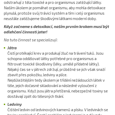
odstraňují z těla toxické a pro organismus zatěžující látky.
Naším úkolem je pomáhat organismu, aby mohla detoxikace
plynulá, protože svůj trávicí systém a tím i celý organismus
neustále zatěžujeme škodlivými látkami moderní doby.
Když začneme s detoxikací, naším prvním krokem musí být
odlehčení činnosti jater!
Na tuto činnost se specializují:
Játra
Čistí protékající krev a produkují žluč na trávení tuků. Jsou
schopna oddělovat látky potřebné pro organismus a
filtrovat toxické škodliviny (léky, umělé přídatné látky).
Nějaký čas se v játrech zdržují, průběžně se jich však snaží
zbavit přes pokožku, ledviny a plíce.
Nejdůležitějším tedy úkolem je třídění nežádoucích látek v
těle, jejich dočasné skladování a následné vyloučení z
organismu. Když jsou játra přetížená, nebezpečné toxiny se
dostávají zpět do tělesných tkání.
Ledviny
Čištění ledvin od ledvinových kamenů a písku. V ledvinách se