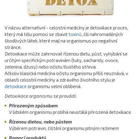
V názvu alternativní - celostní medicíny je detoxikace proces,
který má tělu pomoci se zbavit
toxinů
, čili nahromaděných
škodlivých látek, které mají na organismus po negativní
stránce.
Detoxikace může zahrnovat řízenou dietu, půst, vyhýbání se
určitým specifickým potravinám (tuky, sacharidy, ovoce,
zelenina, džusy) nebo očistu tlustého střeva.
Ačkoliv klasická medicína očistu organismu příliš neuznává, v
oblasti celostní medicíny a zdravého životního stylu je
detoxikace
organismu velmi oblíbená.
Detoxikace organismu se provádí:
Přirozeným způsobem
V lidském organismu probíhá neustálá přirozená detoxikace.
Řízenou dietou, nebo půstem
Výběrem potravin, čištění organismu pitným režimem
Pomocí produktů