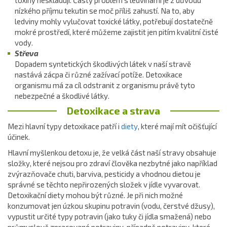
toxiny neskladují. Častý problém s ledvinami je z důvodu
nízkého příjmu tekutin se moč příliš zahustí. Na to, aby
ledviny mohly vylučovat toxické látky, potřebují dostatečně
mokré prostředí, které můžeme zajistit jen pitím kvalitní čisté
vody.
Střeva
Dopadem syntetických škodlivých látek v naší stravě
nastává zácpa či různé zažívací potíže. Detoxikace
organismu má za cíl odstranit z organismu právě tyto
nebezpečné a škodlivé látky.
Detoxikace a strava
Mezi hlavní typy detoxikace patří i
diety
, které mají mít očišťující
účinek.
Hlavní myšlenkou detoxu je, že velká část naší stravy obsahuje
složky, které nejsou pro zdraví člověka nezbytné jako například
zvýrazňovače chuti, barviva, pesticidy a vhodnou dietou je
správné se těchto nepřirozených složek v jídle vyvarovat.
Detoxikační diety mohou být různé. Je při nich možné
konzumovat jen úzkou skupinu potravin (vodu, čerstvé džusy),
vypustit určité typy potravin (jako tuky či jídla smažená) nebo