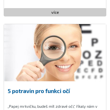
více
5 potravin pro funkci očí
„Papej mrkvičku, budeš mít zdravé oči,“ říkaly nám v