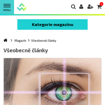
0
MENU
Kategorie magazínu
Magazín
Všeobecně články
Všeobecně články