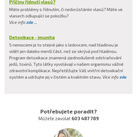
Příčiny řídnutí vlasů?
Máte problémy s řídnutím, či nedorůstáním vlasů? Máte ve
vlasech odlupující se pokožku?
Více info
zde
...
Detoxikace - imunita
S nemocemi je to stejné jako s ledovcem, nad hladinou je
vidět jen daleko menší část, než se skrývá pod hladinou.
Program detoxikace znamená zjednodušeně odstraňování
jedů, toxinů. Tyto látky vyvolávají v našem organismu vážné
zdravotní komplikace. Nepřetěžujte Váš vnitřní detoxikační
systém a udržujte jej v čistém a kvalitním stavu.
Více info
zde
Potřebujete poradit?
Můžete zavolat
603 487 789