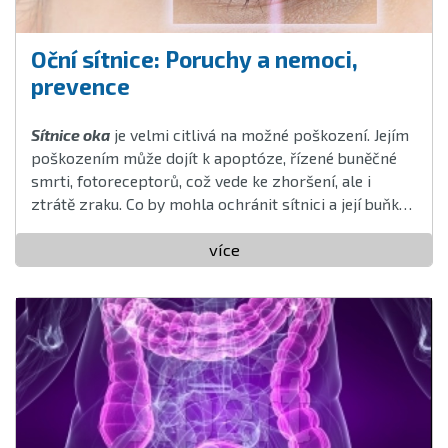
Oční sítnice: Poruchy a nemoci,
prevence
Sítnice oka
je velmi citlivá na možné poškození. Jejím
poškozením může dojít k apoptóze, řízené buněčné
smrti, fotoreceptorů, což vede ke zhoršení, ale i
ztrátě zraku. Co by mohla ochránit sítnici a její buňky
ochránit před poškození, či alespoň zmírnit dopad
poškozující látky na sítnici?
více