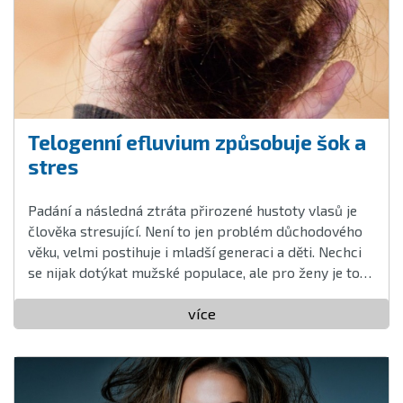
Telogenní efluvium způsobuje šok a
stres
Padání a následná ztráta přirozené hustoty vlasů je
člověka stresující. Není to jen problém důchodového
věku, velmi postihuje i mladší generaci a děti. Nechci
se nijak dotýkat mužské populace, ale pro ženy je to
velmi depresivní stav.
Co tedy s tím?
více