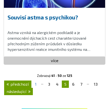
Souvisí astma s psychikou?
Astma vzniká na alergickém podkladě a je
onemocnění dýchacích cest charakterizované
přechodným zúžením průdušek v důsledku
hypersenzitivní reakce imunitního systému na
alergeny ...
více
Zobrazuji
41
-
50
ze
125
...
...
předchozí
1
3
4
5
6
7
13
následující