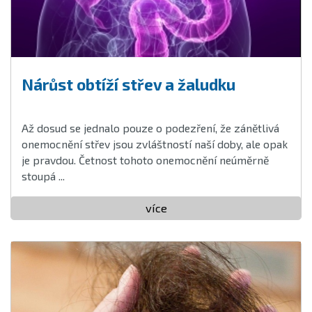
Nárůst obtíží střev a žaludku
Až dosud se jednalo pouze o podezření, že zánětlivá
onemocnění střev jsou zvláštností naší doby, ale opak
je pravdou. Četnost tohoto onemocnění neúměrně
stoupá ...
více