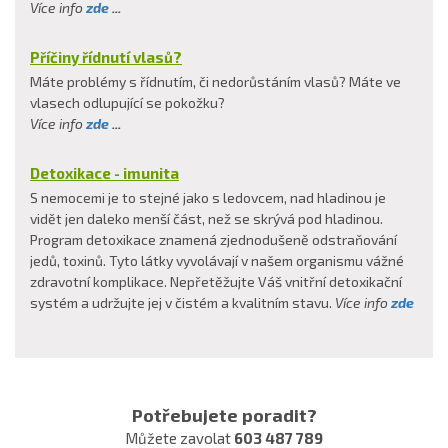
Více info
zde
...
Příčiny řídnutí vlasů?
Máte problémy s řídnutím, či nedorůstáním vlasů? Máte ve
vlasech odlupující se pokožku?
Více info
zde
...
Detoxikace - imunita
S nemocemi je to stejné jako s ledovcem, nad hladinou je
vidět jen daleko menší část, než se skrývá pod hladinou.
Program detoxikace znamená zjednodušeně odstraňování
jedů, toxinů. Tyto látky vyvolávají v našem organismu vážné
zdravotní komplikace. Nepřetěžujte Váš vnitřní detoxikační
systém a udržujte jej v čistém a kvalitním stavu.
Více info
zde
Potřebujete poradit?
Můžete zavolat
603 487 789