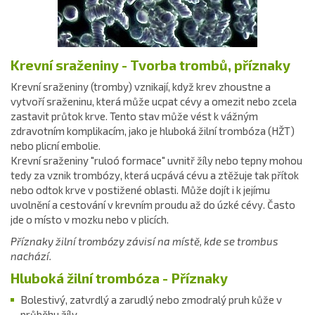
Krevní sraženiny - Tvorba trombů, příznaky
Krevní sraženiny (tromby) vznikají, když krev zhoustne a
vytvoří sraženinu, která může ucpat cévy a omezit nebo zcela
zastavit průtok krve. Tento stav může vést k vážným
zdravotním komplikacím, jako je hluboká žilní trombóza (HŽT)
nebo plicní embolie.
Krevní sraženiny "ruloó formace" uvnitř žíly nebo tepny mohou
tedy za vznik trombózy, která ucpává cévu a ztěžuje tak přítok
nebo odtok krve v postižené oblasti. Může dojít i k jejímu
uvolnění a cestování v krevním proudu až do úzké cévy. Často
jde o místo v mozku nebo v plicích.
Příznaky žilní trombózy závisí na místě, kde se trombus
nachází.
Hluboká žilní trombóza - Příznaky
Bolestivý, zatvrdlý a zarudlý nebo zmodralý pruh kůže v
průběhu žíly