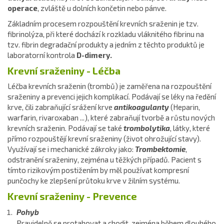
operace
, zvláště u dolních končetin nebo pánve.
Základním procesem rozpouštění krevních sraženin je tzv.
fibrinolýza, při které dochází k rozkladu vláknitého fibrinu na
tzv. fibrin degradační produkty a jedním z těchto produktů je
laboratorní kontrola
D-dimery.
Krevní sraženiny - Léčba
Léčba krevních sraženin (trombů) je zaměřena na rozpouštění
sraženiny a prevenci jejich komplikací. Podávají se léky na ředění
krve, čili zabraňující srážení krve
antikoagulanty
(Heparin,
warfarin, rivaroxaban ...), které zabraňují tvorbě a růstu nových
krevních sraženin. Podávají se také
trombolytika
, látky, které
přímo rozpouštějí krevní sraženiny (život ohrožující stavy).
Využívají se i mechanické zákroky jako:
Trombektomie
,
odstranění sraženiny, zejména u těžkých případů. Pacient s
tímto rizikovým postižením by měl používat kompresní
punčochy ke zlepšení průtoku krve v žilním systému.
Krevní sraženiny - Prevence
Pohyb
Pravidelně se protahovat a chodit, zejména během dlouhého