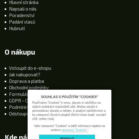
Hlavní stránka
Napsali o nás
Poradenství
Padání vlasů
Hubnutí
O nákupu
Vstoupit do e-shopu
Jak nakupovat?
Doprava a platba
Obchodní podmínky
Formulář Odstoupení od smlouvy
SOUHLAS S POUŽITÍM "COOKIES"
GDPR - Ochrana osobních údajů
Používáme "Cookies" k tomu, abyste si návštěvu na
Podmínky používání stránek
našich stránkách maximálně užili. Mohou sloužit k
personalizaci obsahu a reklam, k analýze návštěvnosti a
Odstoupení od kupní smlouvy
ke zobrazení různých pluginů třetích stran (např. socialní
sítě, online chat).
Vaše nastavení "Cookies" a další informace najdete na
stránce
nastavení "Cookies".
Kde nás najdete
POVOLIT