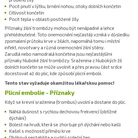
Pocit pnutí v lýtku, brnění nohou, otoky dolních končetin
Citlivost končetin
Pocit tepla v oblasti postižené žíly
Příznaky žilní trombózy mohou být nenápadné a lehce
přehlédnutelné. Toto onemocnění nejčastěji vzniká v důsledku
zpomalení průtoku krve v žilách, napomáhá tomu i místní
infekt, novotvary a různá onemocnění žilní stěny.
Zarudlá nebo namodralá končetina jsou nejčastějšími
příznaky hluboké žilní trombózy. Sraženina z hlubokých žil
dolních končetin se může uvolnit a přes pravou část srdce
docestovat až do plic, kde způsobí plicní embolii.
Tento stav vyžaduje okamžitou lékařskou pomoc!
Plicní embolie - Příznaky
Když se krevní sraženina (trombus) uvolní a dostane do plic.
Náhlá dušnost s rychlou dechovou frekvencí (obtížné
dýchání)
Bolest na hrudi, která se zhoršuje při dýchání nebo kašli
Kašel s možností příměsi krve
Oběhová nestabilita a rychlý srdeční tep