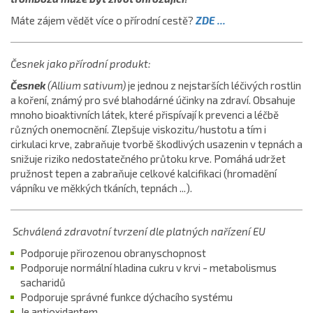
Máte zájem vědět více o přírodní cestě?
ZDE ...
Česnek jako přírodní produkt:
Česnek
(Allium sativum)
je jednou z nejstarších léčivých rostlin
a koření, známý pro své blahodárné účinky na zdraví. Obsahuje
mnoho bioaktivních látek, které přispívají k prevenci a léčbě
různých onemocnění. Zlepšuje viskozitu/hustotu a tím i
cirkulaci krve, zabraňuje tvorbě škodlivých usazenin v tepnách a
snižuje riziko nedostatečného průtoku krve. Pomáhá udržet
pružnost tepen a zabraňuje celkové kalcifikaci (hromadění
vápníku ve měkkých tkáních, tepnách ...).
Schválená zdravotní tvrzení dle platných nařízení EU
Podporuje přirozenou obranyschopnost
Podporuje normální hladina cukru v krvi - metabolismus
sacharidů
Podporuje správné funkce dýchacího systému
Je antioxidantem ...