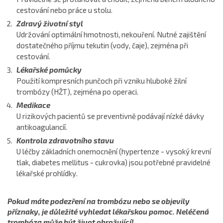
cestování nebo práce u stolu.
Zdravý životní styl
Udržování optimální hmotnosti, nekouření. Nutné zajištění
dostatečného příjmu tekutin (vody, čaje), zejména při
cestování.
Lékařské pomůcky
Použití kompresních punčoch při vzniku hluboké žilní
trombózy (HŽT), zejména po operaci.
Medikace
U rizikových pacientů se preventivně podávají nízké dávky
antikoagulancíí.
Kontrola zdravotního stavu
U léčby základních onemocnění (hypertenze - vysoký krevní
tlak, diabetes mellitus - cukrovka) jsou potřebné pravidelné
lékařské prohlídky.
Pokud máte podezření na trombózu nebo se objevily
příznaky, je důležité vyhledat lékařskou pomoc. Neléčená
trombóza může být život ohrožující!