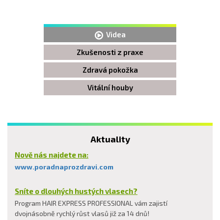
Videa
Zkušenosti z praxe
Zdravá pokožka
Vitální houby
Aktuality
Nově nás najdete na:
www.poradnaprozdravi.com
Sníte o dlouhých hustých vlasech?
Program HAIR EXPRESS PROFESSIONAL vám zajistí
dvojnásobně rychlý růst vlasů již za 14 dnů!