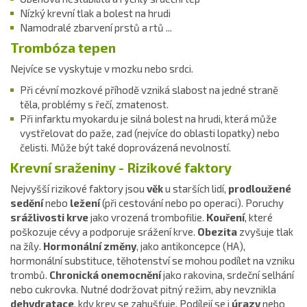
Nízký krevní tlak a bolest na hrudi
Namodralé zbarvení prstů a rtů ...
Trombóza tepen
Nejvíce se vyskytuje v mozku nebo srdci.
Při cévní mozkové příhodě vzniká slabost na jedné straně
těla, problémy s řečí, zmatenost.
Při infarktu myokardu je silná bolest na hrudi, která může
vystřelovat do paže, zad (nejvíce do oblasti lopatky) nebo
čelisti. Může být také doprovázená nevolností.
Krevní sraženiny - Rizikové faktory
Nejvyšší rizikové faktory jsou
věk
u starších lidí,
prodloužené
sedění
nebo
ležení
(při cestování nebo po operaci). Poruchy
srážlivosti krve
jako vrozená trombofilie.
Kouření
, které
poškozuje cévy a podporuje srážení krve.
Obezita
zvyšuje tlak
na žíly.
Hormonální změny
, jako antikoncepce (HA),
hormonální substituce, těhotenství se mohou podílet na vzniku
trombů.
Chronická onemocnění
jako rakovina, srdeční selhání
nebo cukrovka. Nutné dodržovat pitný režim, aby nevznikla
dehydratace
, kdy krev se zahušťuje. Podílejí se i
úrazy
nebo