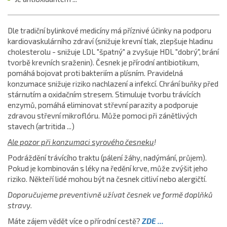
Dle tradiční bylinkové medicíny má příznivé účinky na podporu
kardiovaskulárního zdraví (snižuje krevní tlak, zlepšuje hladinu
cholesterolu - snižuje LDL "špatný" a zvyšuje HDL "dobrý", brání
tvorbě krevních sraženin). Česnek je přírodní antibiotikum,
pomáhá bojovat proti bakteriím a plísním. Pravidelná
konzumace snižuje riziko nachlazení a infekcí. Chrání buňky před
stárnutím a oxidačním stresem. Stimuluje tvorbu trávících
enzymů, pomáhá eliminovat střevní parazity a podporuje
zdravou střevní mikroflóru. Může pomoci při zánětlivých
stavech (artritida ...)
Ale pozor při konzumaci syrového česneku
!
Podráždění trávícího traktu (pálení žáhy, nadýmání, průjem).
Pokud je kombinován s léky na ředění krve, může zvýšit jeho
riziko. Někteří lidé mohou být na česnek citliví nebo alergičtí.
Doporučujeme preventivně užívat česnek ve formě doplňků
stravy.
Máte zájem vědět více o přírodní cestě?
ZDE ...