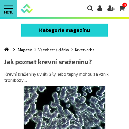
0
MENU
Kategorie magazínu
Magazín
Všeobecně články
Krvetvorba
Jak poznat krevní sraženinu?
Krevní sraženiny uvnitř žíly nebo tepny mohou za vznik
trombózy ...