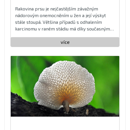
Rakovina prsu je nejčastějším závažným
nádorovým onemocněním u žen a její výskyt
stále stoupá. Většina případů s odhalením
karcinomu v raném stádiu má díky současným
léčebným postupům vysokou šanci na úplné
vyléčení, proto je u rakoviny prsu včasná
více
diagnostika naprosto stěžejní ...