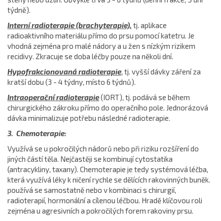
týdně).
Interní radioterapie (brachyterapie),
tj. aplikace
radioaktivního materiálu přímo do prsu pomocí katetru. Je
vhodná zejména pro malé nádory a u žen s nízkým rizikem
recidivy. Zkracuje se doba léčby pouze na několi dní.
Hypofrakcionovaná radioterapie
, tj. vyšší dávky záření za
kratší dobu (3 - 4 týdny, místo 6 týdnů).
Intraoperační radioterapie
(IORT), tj. podává se během
chirurgického zákroku přímo do operačního pole. Jednorázová
dávka minimalizuje potřebu následné radioterapie.
3. Chemoterapie:
Využívá se u pokročilých nádorů nebo při riziku rozšíření do
jiných částí těla. Nejčastěji se kombinují cytostatika
(antracykliny, taxany). Chemoterapie je tedy systémová léčba,
která využívá léky k ničení rychle se dělících rakovinných buněk.
používá se samostatně nebo v kombinaci s chirurgií,
radioterapií, hormonální a cílenou léčbou. Hradě klíčovou roli
zejména u agresivních a pokročilých forem rakoviny prsu.