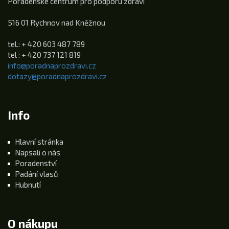
Poradenské centrum pro podporu zdraví
516 01 Rychnov nad Kněžnou
tel.: + 420 603 487 789
tel : + 420 737 121 819
info@poradnaprozdravi.cz
dotazy@poradnaprozdravi.cz
Info
Hlavní stránka
Napsali o nás
Poradenství
Padání vlasů
Hubnutí
O nákupu