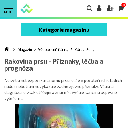
0
MENU
Kategorie magazínu
Magazín
Všeobecně články
Zdraví ženy
Rakovina prsu - Příznaky, léčba a
prognóza
Největší nebezpečí karcinomu prsu je, že v počátečních stádiích
nádor nebolí ani nevykazuje žádné zjevné příznaky. Včasná
diagnóza je však stěžejní a značně zvyšuje šanci na úspěšné
vyléčení ...