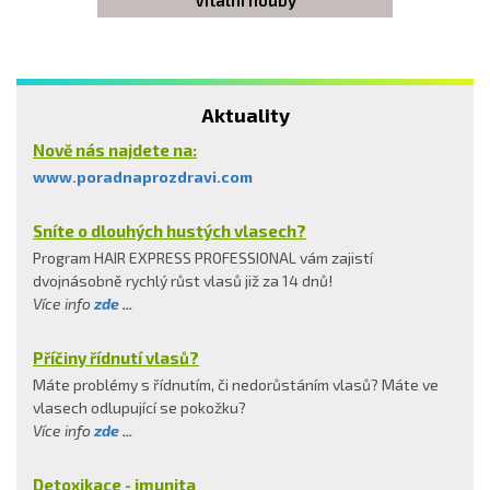
Vitální houby
Aktuality
Nově nás najdete na:
www.poradnaprozdravi.com
Sníte o dlouhých hustých vlasech?
Program HAIR EXPRESS PROFESSIONAL vám zajistí
dvojnásobně rychlý růst vlasů již za 14 dnů!
Více info
zde
...
Příčiny řídnutí vlasů?
Máte problémy s řídnutím, či nedorůstáním vlasů? Máte ve
vlasech odlupující se pokožku?
Více info
zde
...
Detoxikace - imunita