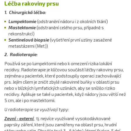
Léčba rakoviny prsu
1. Chirurgická léčba:
Lumpektomie
(odstranění nádoru i z okolních tkání)
Mastektomie
(odstranění celého prsu, případně s
rekonstrukcí)
Sentinelová biopsie
(vyšetření první uzliny zasažené
metastázemi (Met))
2. Radioterapie:
Používá se po lumpektomii nebo k omezení rizika lokální
recidivy. Radioterapie je klíčovou součástí léčby rakoviny prsu,
zejména u pacientek, které podstoupily operaci zachovávající
prs. Jejím cílem je zničit zbylé rakovinné buňky v oblasti prsu
nebo v blízkých lymfatických uzlinách, aby se snížilo riziko
recidivy. Aplikuje se také u pacientek, když nádory jsou větší než
5 cm, ale i po mastektomii.
U radioterapie se využívají typy:
Zevní - externí
, tj. nejvíce využívané vysokodávkované
paprsky záření, které jsou zaměřeny na oblast prsu, hrudní
stěny nebo uzlin. Obvykle trvá 3 - 6 týdnů (denní frakce, 5 dní