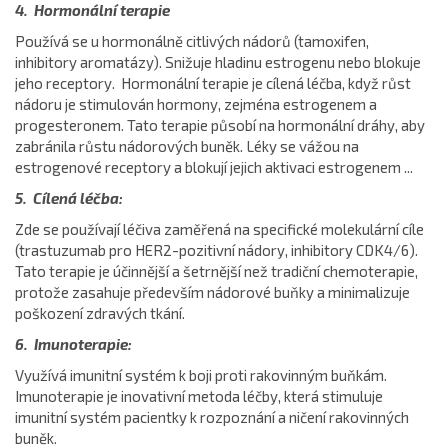
4. Hormonální terapie
Používá se u hormonálně citlivých nádorů (tamoxifen,
inhibitory aromatázy). Snižuje hladinu estrogenu nebo blokuje
jeho receptory. Hormonální terapie je cílená léčba, když růst
nádoru je stimulován hormony, zejména estrogenem a
progesteronem. Tato terapie působí na hormonální dráhy, aby
zabránila růstu nádorových buněk. Léky se vážou na
estrogenové receptory a blokují jejich aktivaci estrogenem ...
5. Cílená léčba:
Zde se používají léčiva zaměřená na specifické molekulární cíle
(trastuzumab pro HER2-pozitivní nádory, inhibitory CDK4/6).
Tato terapie je účinnější a šetrnější než tradiční chemoterapie,
protože zasahuje především nádorové buňky a minimalizuje
poškození zdravých tkání.
6. Imunoterapie:
Využívá imunitní systém k boji proti rakovinným buňkám.
Imunoterapie je inovativní metoda léčby, která stimuluje
imunitní systém pacientky k rozpoznání a ničení rakovinných
buněk.