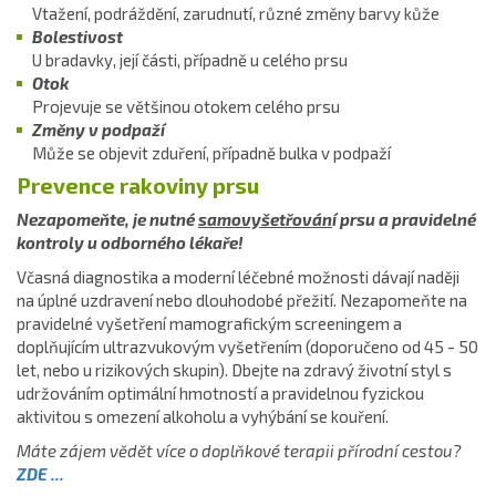
Vtažení, podráždění, zarudnutí, různé změny barvy kůže
Bolestivost
U bradavky, její části, případně u celého prsu
Otok
Projevuje se většinou otokem celého prsu
Změny v podpaží
Může se objevit zduření, případně bulka v podpaží
Prevence rakoviny prsu
Nezapomeňte, je nutné
samovyšetřován
í prsu a pravidelné
kontroly u odborného lékaře!
Včasná diagnostika a moderní léčebné možnosti dávají naději
na úplné uzdravení nebo dlouhodobé přežití. Nezapomeňte na
pravidelné vyšetření mamografickým screeningem a
doplňujícím ultrazvukovým vyšetřením (doporučeno od 45 - 50
let, nebo u rizikových skupin). Dbejte na zdravý životní styl s
udržováním optimální hmotností a pravidelnou fyzickou
aktivitou s omezení alkoholu a vyhýbání se kouření.
Máte zájem vědět více o doplňkové terapii přírodní cestou?
ZDE ...