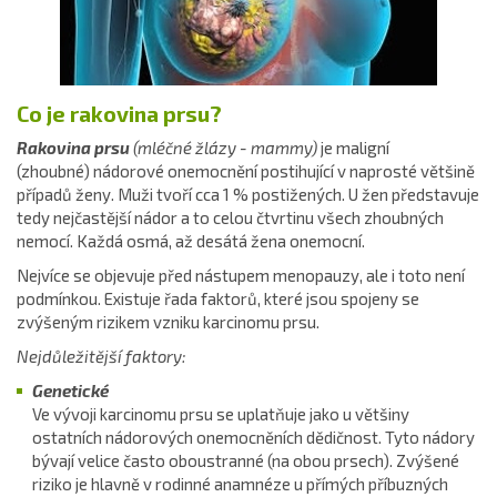
Co je rakovina prsu?
Rakovina prsu
(mléčné žlázy - mammy)
je maligní
(zhoubné) nádorové onemocnění postihující v naprosté většině
případů ženy. Muži tvoří cca 1 % postižených. U žen představuje
tedy nejčastější nádor a to celou čtvrtinu všech zhoubných
nemocí. Každá osmá, až desátá žena onemocní.
Nejvíce se objevuje před nástupem menopauzy, ale i toto není
podmínkou. Existuje řada faktorů, které jsou spojeny se
zvýšeným rizikem vzniku karcinomu prsu.
Nejdůležitější faktory:
Genetické
Ve vývoji karcinomu prsu se uplatňuje jako u většiny
ostatních nádorových onemocněních dědičnost. Tyto nádory
bývají velice často oboustranné (na obou prsech). Zvýšené
riziko je hlavně v rodinné anamnéze u přímých příbuzných