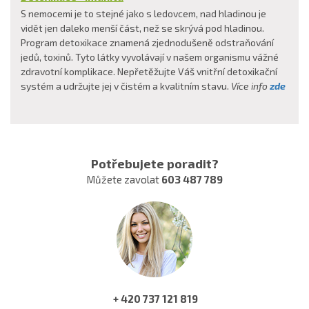
S nemocemi je to stejné jako s ledovcem, nad hladinou je
vidět jen daleko menší část, než se skrývá pod hladinou.
Program detoxikace znamená zjednodušeně odstraňování
jedů, toxinů. Tyto látky vyvolávají v našem organismu vážné
zdravotní komplikace. Nepřetěžujte Váš vnitřní detoxikační
systém a udržujte jej v čistém a kvalitním stavu.
Více info
zde
Potřebujete poradit?
Můžete zavolat
603 487 789
+ 420 737 121 819