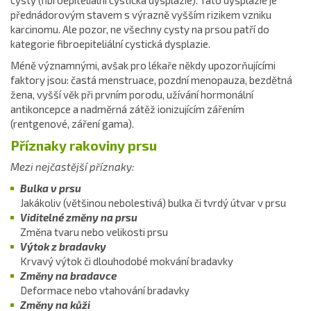
cysty (fibroepiteliální cystická dysplazie). Tato dysplazie je
přednádorovým stavem s výrazně vyšším rizikem vzniku
karcinomu. Ale pozor, ne všechny cysty na prsou patří do
kategorie fibroepiteliální cystická dysplazie.
Méně významnými, avšak pro lékaře někdy upozorňujícími
faktory jsou: častá menstruace, pozdní menopauza, bezdětná
žena, vyšší věk při prvním porodu, užívání hormonální
antikoncepce a nadměrná zátěž ionizujícím zářením
(rentgenové, záření gama).
Příznaky rakoviny prsu
Mezi nejčastější příznaky:
Bulka v prsu
Jakákoliv (většinou nebolestivá) bulka či tvrdý útvar v prsu
Viditelné změny na prsu
Změna tvaru nebo velikosti prsu
Výtok z bradavky
Krvavý výtok či dlouhodobé mokvání bradavky
Změny na bradavce
Deformace nebo vtahování bradavky
Změny na kůži