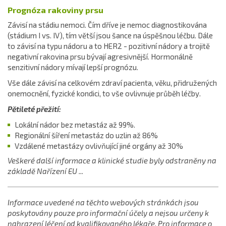
Prognóza rakoviny prsu
Závisí na stádiu nemoci. Čím dříve je nemoc diagnostikována
(stádium I vs. IV), tím větší jsou šance na úspěšnou léčbu. Dále
to závisí na typu nádoru a to HER2 - pozitivní nádory a trojitě
negativní rakovina prsu bývají agresivnější. Hormonálně
senzitivní nádory mívají lepší prognózu.
Vše dále závisí na celkovém zdraví pacienta, věku, přidružených
onemocnění, fyzické kondici, to vše ovlivnuje průběh léčby.
Pětileté přežití:
Lokální nádor bez metastáz až 99%.
Regionální šíření metastáz do uzlin až 86%
Vzdálené metastázy ovlivňující jiné orgány až 30%
Veškeré další informace a klinické studie byly odstraněny na
základě Nařízení EU ...
Informace uvedené na těchto webových stránkách jsou
poskytovány pouze pro informační účely a nejsou určeny k
nahrazení léčení od kvalifikovaného lékaře. Pro informace o