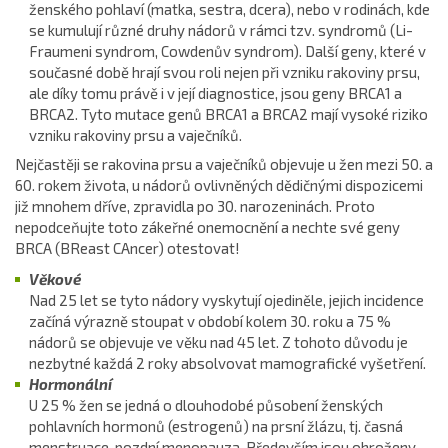
ženského pohlaví (matka, sestra, dcera), nebo v rodinách, kde
se kumulují různé druhy nádorů v rámci tzv. syndromů (Li-
Fraumeni syndrom, Cowdenův syndrom). Další geny, které v
současné době hrají svou roli nejen při vzniku rakoviny prsu,
ale díky tomu právě i v její diagnostice, jsou geny BRCA1 a
BRCA2. Tyto mutace genů BRCA1 a BRCA2 mají vysoké riziko
vzniku rakoviny prsu a vaječníků.
Nejčastěji se rakovina prsu a vaječníků objevuje u žen mezi 50. a
60. rokem života, u nádorů ovlivněných dědičnými dispozicemi
již mnohem dříve, zpravidla po 30. narozeninách. Proto
nepodceňujte toto zákeřné onemocnění a nechte své geny
BRCA (BReast CAncer) otestovat!
Věkové
Nad 25 let se tyto nádory vyskytují ojediněle, jejich incidence
začíná výrazně stoupat v období kolem 30. roku a 75 %
nádorů se objevuje ve věku nad 45 let. Z tohoto důvodu je
nezbytné každá 2 roky absolvovat mamografické vyšetření.
Hormonální
U 25 % žen se jedná o dlouhodobé působení ženských
pohlavních hormonů (estrogenů) na prsní žlázu, tj. časná
menstruace, pozdní menopauza. Především jsou ohroženy