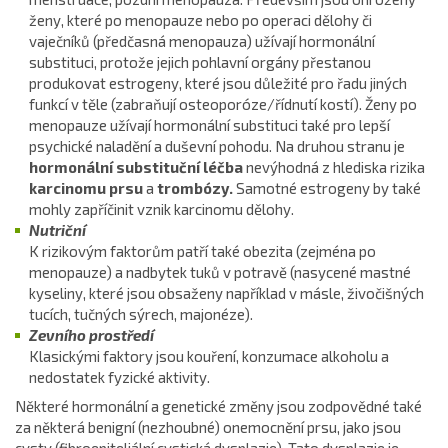
ženy, které po menopauze nebo po operaci dělohy či
vaječníků (předčasná menopauza) užívají hormonální
substituci, protože jejich pohlavní orgány přestanou
produkovat estrogeny, které jsou důležité pro řadu jiných
funkcí v těle (zabraňují osteoporóze/řídnutí kostí). Ženy po
menopauze užívají hormonální substituci také pro lepší
psychické naladění a duševní pohodu. Na druhou stranu je
hormonální substituční léčba
nevýhodná z hlediska rizika
karcinomu prsu
a
trombózy.
Samotné estrogeny by také
mohly zapříčinit vznik karcinomu dělohy.
Nutriční
K rizikovým faktorům patří také obezita (zejména po
menopauze) a nadbytek tuků v potravě (nasycené mastné
kyseliny, které jsou obsaženy například v másle, živočišných
tucích, tučných sýrech, majonéze).
Zevního prostředí
Klasickými faktory jsou kouření, konzumace alkoholu a
nedostatek fyzické aktivity.
Některé hormonální a genetické změny jsou zodpovědné také
za některá benigní (nezhoubné) onemocnění prsu, jako jsou