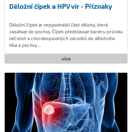
Děložní čípek a HPV vir - Příznaky
Děložní čípek je nejspodnější část dělohy, která
zasahuje do pochvy. Čípek představuje bariéru průniku
nečistot a choroboplodných zárodků do děložního
těla a pochvy ...
více