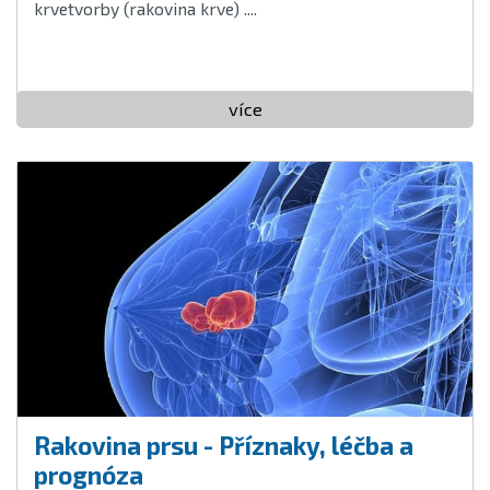
krvetvorby (rakovina krve) ....
více
Rakovina prsu - Příznaky, léčba a
prognóza