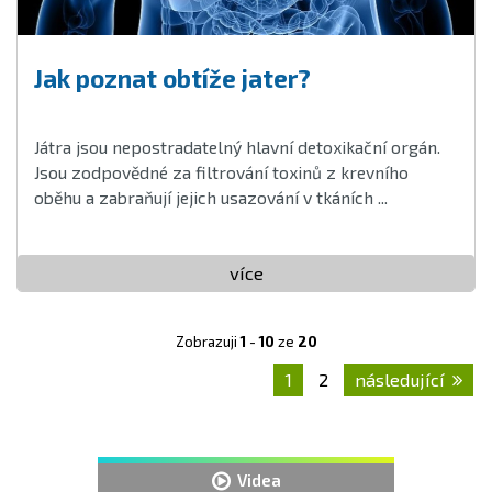
Jak poznat obtíže jater?
Játra jsou nepostradatelný hlavní detoxikační orgán.
Jsou zodpovědné za filtrování toxinů z krevního
oběhu a zabraňují jejich usazování v tkáních ...
více
Zobrazuji
1
-
10
ze
20
1
2
následující
Videa