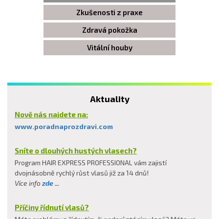
Zkušenosti z praxe
Zdravá pokožka
Vitální houby
Aktuality
Nově nás najdete na:
www.poradnaprozdravi.com
Sníte o dlouhých hustých vlasech?
Program HAIR EXPRESS PROFESSIONAL vám zajistí
dvojnásobně rychlý růst vlasů již za 14 dnů!
Více info
zde
...
Příčiny řídnutí vlasů?