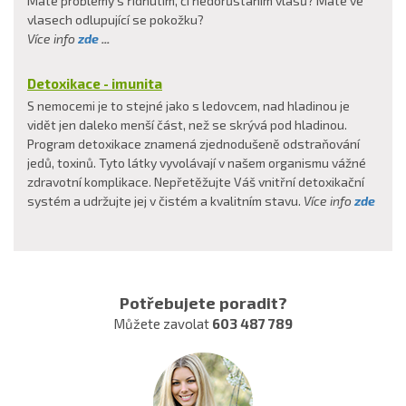
Máte problémy s řídnutím, či nedorůstáním vlasů? Máte ve
vlasech odlupující se pokožku?
Více info
zde
...
Detoxikace - imunita
S nemocemi je to stejné jako s ledovcem, nad hladinou je
vidět jen daleko menší část, než se skrývá pod hladinou.
Program detoxikace znamená zjednodušeně odstraňování
jedů, toxinů. Tyto látky vyvolávají v našem organismu vážné
zdravotní komplikace. Nepřetěžujte Váš vnitřní detoxikační
systém a udržujte jej v čistém a kvalitním stavu.
Více info
zde
Potřebujete poradit?
Můžete zavolat
603 487 789