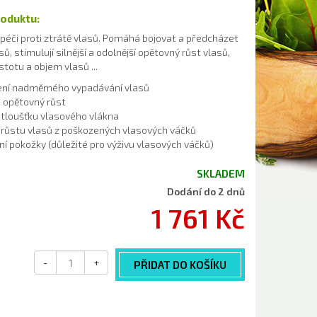
roduktu:
péči proti ztrátě vlasů. Pomáhá bojovat a předcházet
sů, stimulují silnější a odolnější opětovný růst vlasů,
stotu a objem vlasů ...
ení nadměrného vypadávání vlasů
e opětovný růst
 tloušťku vlasového vlákna
růstu vlasů z poškozených vlasových váčků
ní pokožky (důležité pro výživu vlasových váčků)
SKLADEM
Dodání do 2 dnů
1 761 Kč
-
+
PŘIDAT DO KOŠÍKU