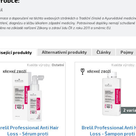
robce:
il
rmace a doporučení na těchto webových stránkách o Tradiční čínské a Ayurvédské medicíně
tření, diagnózu a léčbu lékařem západní medicíny. Potravinové doplňky nemají schválené lé
ěno na základě nařízení Zákony o zdraví lidu ČR z roku 2011 a směrnic EU.
Alternativní produkty
Články
Pojmy
sející produkty
Kvalita výroby:
Ostatní
Kvalita výroby
KŘEHKÉ ZBOŽÍ
KŘEHKÉ ZBOŽÍ
2 vari
relil Professional Anti Hair
Brelil Professional Anti 
Loss - Sérum proti
Loss - Šampon proti