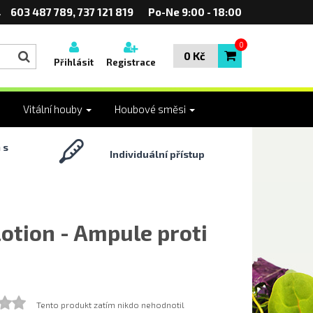
603 487 789, 737 121 819
Po-Ne 9:00 - 18:00
0
0 Kč
Přihlásit
Registrace
Vitální houby
Houbové směsi
 s
Individuální přístup
Lotion - Ampule proti
Tento produkt zatím nikdo nehodnotil