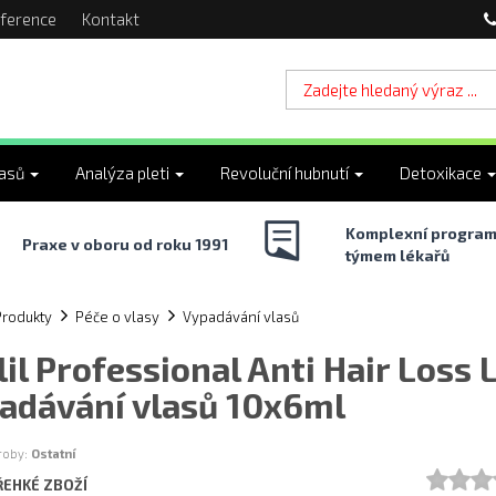
ference
Kontakt
lasů
Analýza pleti
Revoluční hubnutí
Detoxikace
Komplexní program
Praxe v oboru od roku 1991
týmem lékařů
Produkty
Péče o vlasy
Vypadávání vlasů
lil Professional Anti Hair Loss 
adávání vlasů 10x6ml
ýroby:
Ostatní
ŘEHKÉ ZBOŽÍ