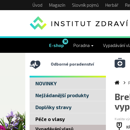
Úvod
Magazín
Slovník pojmů
Herbář
Re
E-shop
Poradna
Vypadávání v
Odborné poradenství
NOVINKY
Bre
Nejžádanější produkty
vyp
Doplňky stravy
Péče o vlasy
Kvalita v
K
Vypadávání vlasů