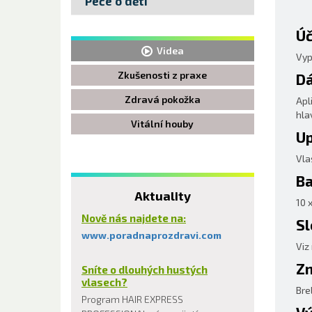
Péče o děti
Úč
Videa
Vyp
Zkušenosti z praxe
Dá
Zdravá pokožka
Apl
hla
Vitální houby
Up
Vla
Ba
Aktuality
10 
Nově nás najdete na:
Sl
www.poradnaprozdravi.com
Viz
Zn
Sníte o dlouhých hustých
vlasech?
Bre
Program HAIR EXPRESS