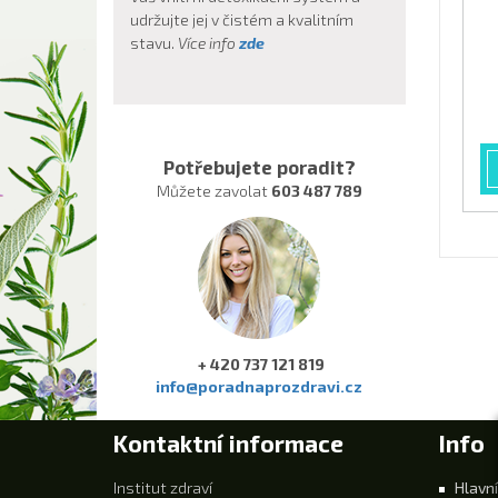
udržujte jej v čistém a kvalitním
stavu.
Více info
zde
Potřebujete poradit?
Můžete zavolat
603 487 789
+ 420 737 121 819
info@poradnaprozdravi.cz
Kontaktní informace
Info
Institut zdraví
Hlavní