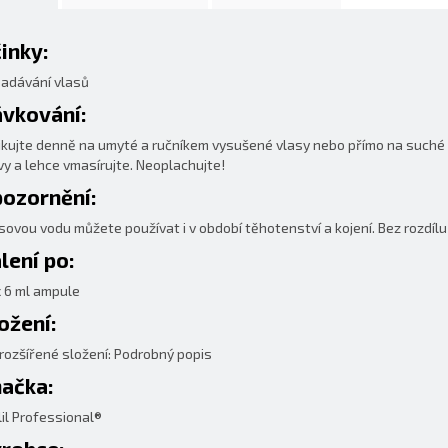
inky:
adávání vlasů
vkování:
ikujte denně na umyté a ručníkem vysušené vlasy nebo přímo na suché 
vy a lehce vmasírujte. Neoplachujte!
ozornění:
sovou vodu můžete používat i v období těhotenství a kojení. Bez rozdílu
lení po:
x 6 ml ampule
ožení:
 rozšířené složení: Podrobný popis
ačka:
lil Professional®