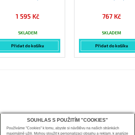
vypadávání vlasů 100 ml
vypadávání vlasů 250 
1 595 Kč
767 Kč
SKLADEM
SKLADEM
Přidat do košíku
Přidat do košíku
O nákupu
SOUHLAS S POUŽITÍM "COOKIES"
Používáme "Cookies" k tomu, abyste si návštěvu na našich stránkách
 stránka
Vstoupit do e-shopu
maximálně užili. Mohou sloužit k personalizaci obsahu a reklam, k analýze