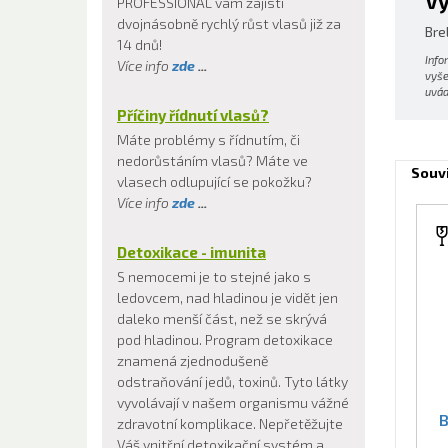
Vý
PROFESSIONAL vám zajistí
dvojnásobně rychlý růst vlasů již za
Brel
14 dnů!
Info
Více info
zde
...
vyše
uvád
Příčiny řídnutí vlasů?
Máte problémy s řídnutím, či
nedorůstáním vlasů? Máte ve
Souvi
vlasech odlupující se pokožku?
Více info
zde
...
Detoxikace - imunita
S nemocemi je to stejné jako s
ledovcem, nad hladinou je vidět jen
daleko menší část, než se skrývá
pod hladinou. Program detoxikace
znamená zjednodušeně
odstraňování jedů, toxinů. Tyto látky
vyvolávají v našem organismu vážné
B
zdravotní komplikace. Nepřetěžujte
Váš vnitřní detoxikační systém a