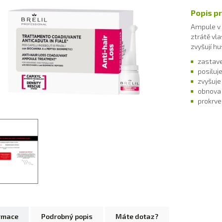
Popis p
Ampule v 
ztrátě vla
zvyšují hu
zastav
posiluj
zvyšuje
obnova 
prokrve
rmace
Podrobný popis
Máte dotaz?