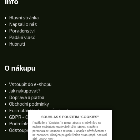
Info
Hlavní stránka
Napsali o nás
Poradenství
Padání vlasů
Hubnutí
O nákupu
Vstoupit do e-shopu
Jak nakupovat?
Doprava a platba
Obchodní podmínky
Formulář Odstoupení od smlouvy
GDPR - Ochrana osobních údajů
SOUHLAS S POUŽITÍM "COOKIES"
Podmínky používání stránek
Používáme "Cookies" k tomu, abyste si návštěvu na
našich stránkách maximálně užili. Mohou sloužit k
Odstoupení od kupní smlouvy
personalizaci obsahu a reklam, k analýze návštěvnosti a
ke zobrazení různých pluginů třetích stran (např. socialní
sítě, online chat).