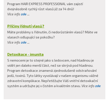
Program HAIR EXPRESS PROFESSIONAL vám zajistí
dvojnásobně rychlý růst vlasů již za 14 dnů!
Více info
zde
...
Příčiny řídnutí vlasů?
Máte problémy s řídnutím, či nedorůstáním vlasů? Máte ve
vlasech odlupující se pokožku?
Více info
zde
...
Detoxikace - imunita
S nemocemi je to stejné jako s ledovcem, nad hladinou je
vidět jen daleko menší část, než se skrývá pod hladinou.
Program detoxikace znamená zjednodušeně odstraňování
jedů, toxinů. Tyto látky vyvolávají v našem organismu vážné
zdravotní komplikace. Nepřetěžujte Váš vnitřní detoxikační
systém a udržujte jej v čistém a kvalitním stavu.
Více info
zde