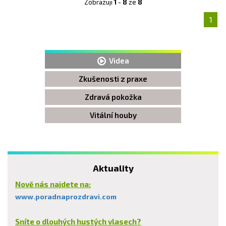
Zobrazuji
1
-
8
ze
8
1
Videa
Zkušenosti z praxe
Zdravá pokožka
Vitální houby
Aktuality
Nově nás najdete na:
www.poradnaprozdravi.com
Sníte o dlouhých hustých vlasech?