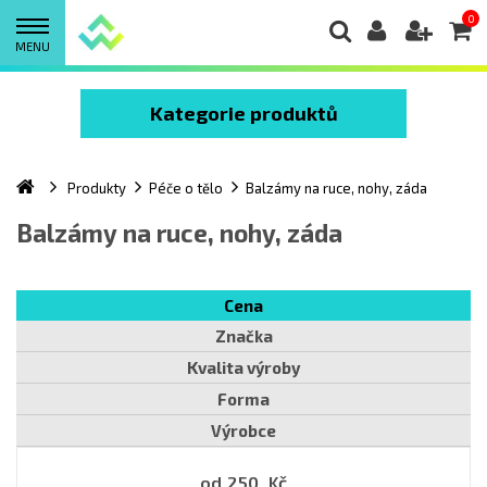
0
MENU
Kategorie produktů
Produkty
Péče o tělo
Balzámy na ruce, nohy, záda
Balzámy na ruce, nohy, záda
Cena
Značka
Kvalita výroby
Forma
Výrobce
od
250
Kč