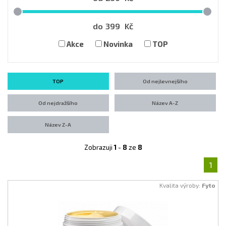
do
399
Kč
Akce
Novinka
TOP
TOP
Od nejlevnejšího
Od nejdražšího
Název A-Z
Název Z-A
Zobrazuji
1
-
8
ze
8
1
Kvalita výroby:
Fyto