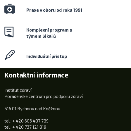
Praxe v oboru od roku 1991
Komplexní program s
týmem lékařů
Individuální přístup
Kontaktní informace
Institut zdraví
Poradenské centrum pro podporu zdraví
516 01 Rychnov nad Kněžnou
tel.: + 420 603 487 789
tel : + 420 737 121 819