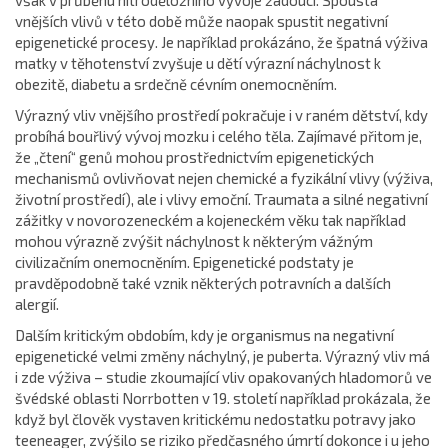
však v průběhu nitroděložního vývoje žádoucí. Spousta
vnějších vlivů v této době může naopak spustit negativní
epigenetické procesy. Je například prokázáno, že špatná výživa
matky v těhotenství zvyšuje u dětí výrazní náchylnost k
obezitě, diabetu a srdečně cévním onemocněním.
Výrazný vliv vnějšího prostředí pokračuje i v raném dětství, kdy
probíhá bouřlivý vývoj mozku i celého těla. Zajímavé přitom je,
že „čtení“ genů mohou prostřednictvím epigenetických
mechanismů ovlivňovat nejen chemické a fyzikální vlivy (výživa,
životní prostředí), ale i vlivy emoční. Traumata a silné negativní
zážitky v novorozeneckém a kojeneckém věku tak například
mohou výrazně zvýšit náchylnost k některým vážným
civilizačním onemocněním. Epigenetické podstaty je
pravděpodobně také vznik některých potravních a dalších
alergií.
Dalším kritickým obdobím, kdy je organismus na negativní
epigenetické velmi změny náchylný, je puberta. Výrazný vliv má
i zde výživa – studie zkoumající vliv opakovaných hladomorů ve
švédské oblasti Norrbotten v 19. století například prokázala, že
když byl člověk vystaven kritickému nedostatku potravy jako
teeneager, zvýšilo se riziko předčasného úmrtí dokonce i u jeho