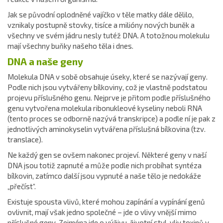
Jak se původní oplodněné vajíčko v těle matky dále dělilo,
vznikaly postupně stovky, tisíce a milióny nových buněk a
všechny ve svém jádru nesly tutéž DNA. A totožnou molekulu
mají všechny buňky našeho těla i dnes.
DNA a naše geny
Molekula DNA v sobě obsahuje úseky, které se nazývají geny.
Podle nich jsou vytvářeny bílkoviny, což je vlastně podstatou
projevu příslušného genu. Nejprve je přitom podle příslušného
genu vytvořena molekula ribonukleové kyseliny neboli RNA
(tento proces se odborně nazývá transkripce) a podle ní je pak z
jednotlivých aminokyselin vytvářena příslušná bílkovina (tzv.
translace).
Ne každý gen se ovšem nakonec projeví. Některé geny v naší
DNA jsou totiž zapnuté a může podle nich probíhat syntéza
bílkovin, zatímco další jsou vypnuté a naše tělo je nedokáže
„přečíst“.
Existuje spousta vlivů, které mohou zapínání a vypínání genů
ovlivnit, mají však jedno společné – jde o vlivy vnější mimo
příslušné geny. Zejména jde o výživu, životní styl, vliv toxinů v