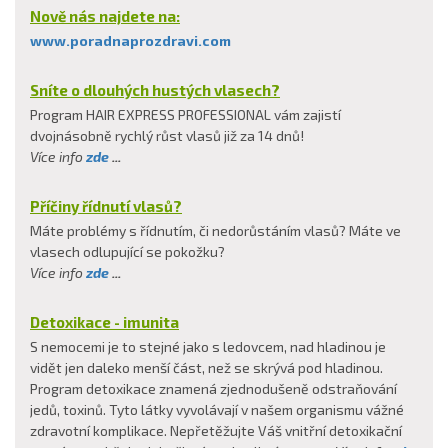
Nově nás najdete na:
www.poradnaprozdravi.com
Sníte o dlouhých hustých vlasech?
Program HAIR EXPRESS PROFESSIONAL vám zajistí
dvojnásobně rychlý růst vlasů již za 14 dnů!
Více info
zde
...
Příčiny řídnutí vlasů?
Máte problémy s řídnutím, či nedorůstáním vlasů? Máte ve
vlasech odlupující se pokožku?
Více info
zde
...
Detoxikace - imunita
S nemocemi je to stejné jako s ledovcem, nad hladinou je
vidět jen daleko menší část, než se skrývá pod hladinou.
Program detoxikace znamená zjednodušeně odstraňování
jedů, toxinů. Tyto látky vyvolávají v našem organismu vážné
zdravotní komplikace. Nepřetěžujte Váš vnitřní detoxikační