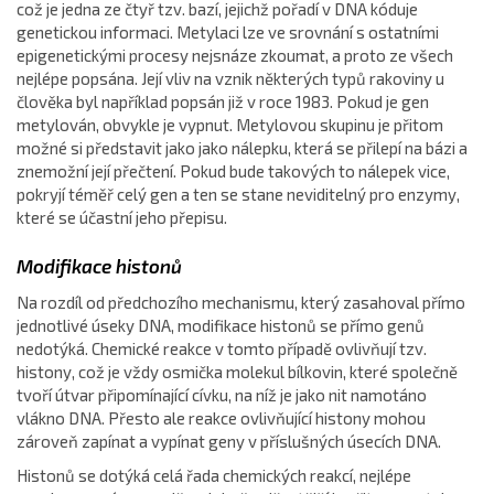
což je jedna ze čtyř tzv. bazí, jejichž pořadí v DNA kóduje
genetickou informaci. Metylaci lze ve srovnání s ostatními
epigenetickými procesy nejsnáze zkoumat, a proto ze všech
nejlépe popsána. Její vliv na vznik některých typů rakoviny u
člověka byl například popsán již v roce 1983. Pokud je gen
metylován, obvykle je vypnut. Metylovou skupinu je přitom
možné si představit jako jako nálepku, která se přilepí na bázi a
znemožní její přečtení. Pokud bude takových to nálepek vice,
pokryjí téměř celý gen a ten se stane neviditelný pro enzymy,
které se účastní jeho přepisu.
Modifikace histonů
Na rozdíl od předchozího mechanismu, který zasahoval přímo
jednotlivé úseky DNA, modifikace histonů se přímo genů
nedotýká. Chemické reakce v tomto případě ovlivňují tzv.
histony, což je vždy osmička molekul bílkovin, které společně
tvoří útvar připomínající cívku, na níž je jako nit namotáno
vlákno DNA. Přesto ale reakce ovlivňující histony mohou
zároveň zapínat a vypínat geny v příslušných úsecích DNA.
Histonů se dotýká celá řada chemických reakcí, nejlépe