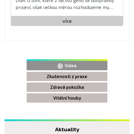
DNA. O tom, které z těchto genů se doopravdy
projeví, však velkou měrou rozhodujeme my
sami ...
více
Videa
Zkušenosti z praxe
Zdravá pokožka
Vitální houby
Aktuality