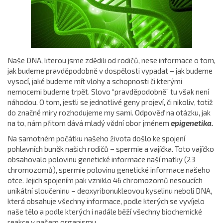
Naše DNA, kterou jsme zdědili od rodičů, nese informace o tom,
jak budeme pravděpodobně v dospělosti vypadat – jak budeme
vysocí, jaké budeme mít vlohy a schopnosti či kterými
nemocemi budeme trpět. Slovo “pravděpodobně” tu však není
náhodou. O tom, jestli se jednotlivé geny projeví, či nikoliv, totiž
do značné miry rozhodujeme my sami. Odpověď na otázku, jak
na to, nám přitom dává mladý vědní obor jménem
epigenetika.
Na samotném počátku našeho života došlo ke spojení
pohlavních buněk našich rodičů – spermie a vajíčka. Toto vajíčko
obsahovalo polovinu genetické informace naší matky (23
chromozomů), spermie polovinu genetické informace našeho
otce. Jejich spojením pak vzniklo 46 chromozomů nesoucích
unikátní sloučeninu – deoxyribonukleovou kyselinu neboli DNA,
která obsahuje všechny informace, podle kterých se vyvíjelo
naše tělo a podle kterých i nadále běží všechny biochemické
reakce v našem organismu.