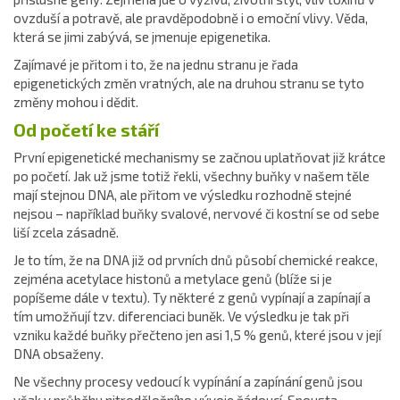
ovzduší a potravě, ale pravděpodobně i o emoční vlivy. Věda,
která se jimi zabývá, se jmenuje epigenetika.
Zajímavé je přitom i to, že na jednu stranu je řada
epigenetických změn vratných, ale na druhou stranu se tyto
změny mohou i dědit.
Od početí ke stáří
První epigenetické mechanismy se začnou uplatňovat již krátce
po početí. Jak už jsme totiž řekli, všechny buňky v našem těle
mají stejnou DNA, ale přitom ve výsledku rozhodně stejné
nejsou – například buňky svalové, nervové či kostní se od sebe
liší zcela zásadně.
Je to tím, že na DNA již od prvních dnů působí chemické reakce,
zejména acetylace histonů a metylace genů (blíže si je
popíšeme dále v textu). Ty některé z genů vypínají a zapínají a
tím umožňují tzv. diferenciaci buněk. Ve výsledku je tak při
vzniku každé buňky přečteno jen asi 1,5 % genů, které jsou v její
DNA obsaženy.
Ne všechny procesy vedoucí k vypínání a zapínání genů jsou