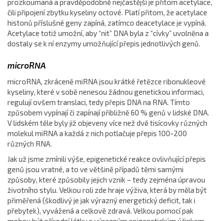
prozkoumaná a pravděpodobně nejčastější je přitom acetylace,
čili připojení zbytku kyseliny octové. Platí přitom, že acetylace
histonů příslušné geny zapíná, zatímco deacetylace je vypíná.
Acetylace totiž umožní, aby “nit” DNA byla z “cívky” uvolněna a
dostaly se k ní enzymy umožňující přepis jednotlivých genů.
microRNA
microRNA, zkráceně miRNA jsou krátké řetězce ribonukleové
kyseliny, které v sobě nenesou žádnou genetickou informaci,
regulují ovšem translaci, tedy přepis DNA na RNA. Tímto
způsobem vypínají či zapínají přibližně 60 % genů v lidské DNA.
V lidském těle byly již objeveny více než dvě tisícovky různých
molekul miRNA a každá z nich potlačuje přepis 100-200
různých RNA.
Jak už jsme zmínili výše, epigenetické reakce ovlivňující přepis
genů jsou vratné, a to ve většině případů těmi samými
způsoby, které způsobily jejich vznik – tedy zejména úpravou
životního stylu. Velkou roli zde hraje výživa, která by měla být
přiměřená (škodlivý je jak výrazný energetický deficit, tak i
přebytek), vyvážená a celkově zdravá. Velkou pomocí pak