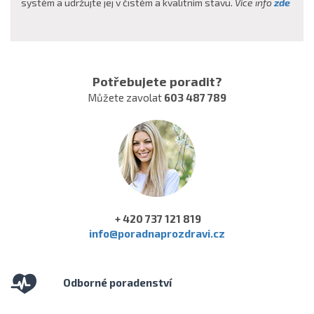
systém a udržujte jej v čistém a kvalitním stavu.
Více info
zde
Potřebujete poradit?
Můžete zavolat
603 487 789
+ 420 737 121 819
info@poradnaprozdravi.cz
Odborné poradenství