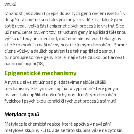
vnuků.
Možnosti jak ovlivnit přepis důležitých genů ovšem existují i v
dospělosti, byť nejsou tak výrazné jako v dětství. Jak už jsme
totiž uvedli, velká část epigenetických procesů je vratná. Sice
už nemůžeme ovlivnit tzv. strukturní geny (například tělesnou
výšku už tedy nezměníme), můžeme ale ovlivnit třeba geny,
které rozhodují o naší náchylnosti k různým chorobám. Pomocí
cílené výživy a dalších opatření lze tak například zapnout
tumorsupresorové geny, které mají v těle za úkol potlačovat
nádorové bujení (18).
Epigenetické mechanismy
A nyní už si ve stručnosti představíme nejdůležitější
mechanismy, kterými lze zapínat a vypínat některé geny a
ovlivnit tak například naši náchylnost k určitým chorobám,
fyzickou i psychickou kondici či rychlost procesů stárnutí.
Metylace genů
Metylace je chemická reakce, která spočívá v navázání
metylové skupiny -CH3. Zde se tato skupina váže na cytosin,