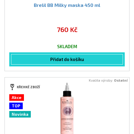
Brelil BB Milky maska 450 ml
760 Kč
SKLADEM
Přidat do košíku
Kvalita výroby:
Ostatní
KŘEHKÉ ZBOŽÍ
Akce
TOP
Novinka