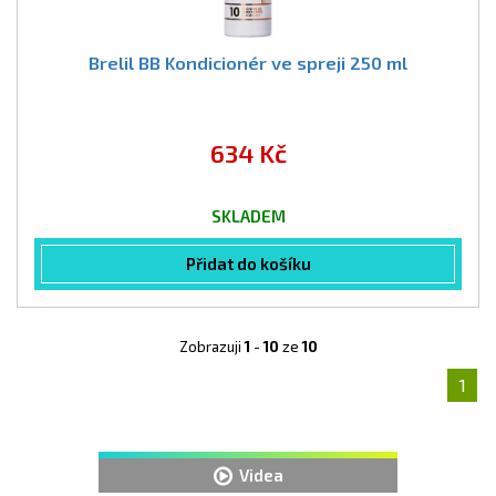
Brelil BB Kondicionér ve spreji 250 ml
634 Kč
SKLADEM
Přidat do košíku
Zobrazuji
1
-
10
ze
10
1
Videa