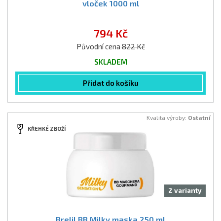
vloček 1000 ml
794 Kč
Původní cena
822 Kč
SKLADEM
Přidat do košíku
Kvalita výroby:
Ostatní
KŘEHKÉ ZBOŽÍ
2 varianty
Brelil BB Milky maska 250 ml