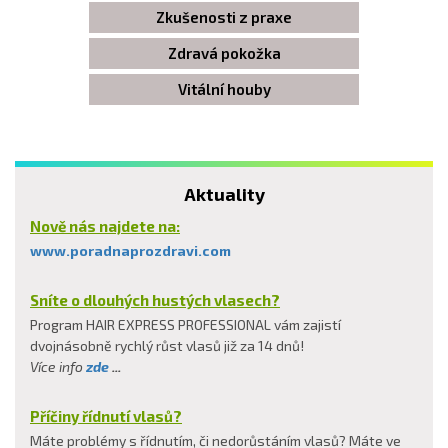
Zkušenosti z praxe
Zdravá pokožka
Vitální houby
Aktuality
Nově nás najdete na:
www.poradnaprozdravi.com
Sníte o dlouhých hustých vlasech?
Program HAIR EXPRESS PROFESSIONAL vám zajistí
dvojnásobně rychlý růst vlasů již za 14 dnů!
Více info
zde
...
Příčiny řídnutí vlasů?
Máte problémy s řídnutím, či nedorůstáním vlasů? Máte ve