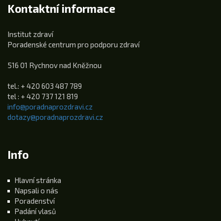
Kontaktní informace
Institut zdraví
Poradenské centrum pro podporu zdraví
516 01 Rychnov nad Kněžnou
tel.: + 420 603 487 789
tel : + 420 737 121 819
info@poradnaprozdravi.cz
dotazy@poradnaprozdravi.cz
Info
Hlavní stránka
Napsali o nás
Poradenství
Padání vlasů