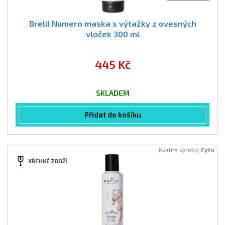
Brelil Numero maska s výtažky z ovesných
vloček 300 ml
445 Kč
SKLADEM
Přidat do košíku
Kvalita výroby:
Fyto
KŘEHKÉ ZBOŽÍ