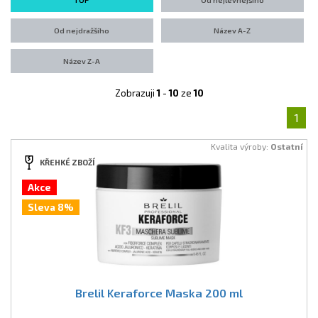
TOP
Od nejlevnejšího
Od nejdražšího
Název A-Z
Název Z-A
Zobrazuji
1
-
10
ze
10
1
Kvalita výroby:
Ostatní
KŘEHKÉ ZBOŽÍ
Akce
Sleva 8%
Brelil Keraforce Maska 200 ml