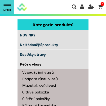
0
MENU
Kategorie produktů
NOVINKY
Nejžádanější produkty
Doplňky stravy
Péče o vlasy
Vypadávání vlasů
Podpora růstu vlasů
Mazotok, svědivost
Citlivá pokožka
Čištění pokožky
Přírodní kosmetika