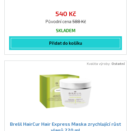
540 Kč
Původní cena
588 Kč
SKLADEM
Přidat do košíku
Kvalita výroby:
Ostatní
Brelil HairCur Hair Express Maska zrychlující růst
vlasů 220 ml