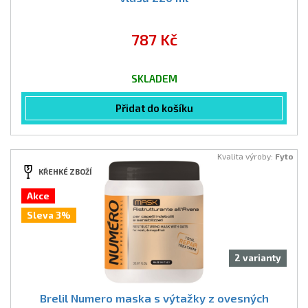
787 Kč
SKLADEM
Přidat do košíku
Kvalita výroby:
Fyto
KŘEHKÉ ZBOŽÍ
Akce
Sleva 3%
2 varianty
Brelil Numero maska s výtažky z ovesných