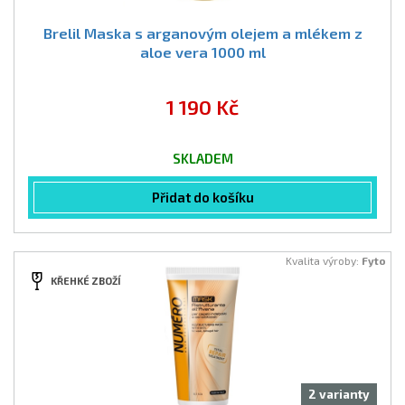
Brelil Maska s arganovým olejem a mlékem z
aloe vera 1000 ml
1 190 Kč
SKLADEM
Přidat do košíku
Kvalita výroby:
Fyto
KŘEHKÉ ZBOŽÍ
2 varianty