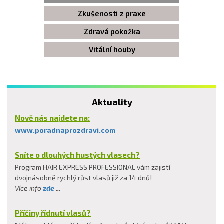
Zkušenosti z praxe
Zdravá pokožka
Vitální houby
Aktuality
Nově nás najdete na:
www.poradnaprozdravi.com
Sníte o dlouhých hustých vlasech?
Program HAIR EXPRESS PROFESSIONAL vám zajistí
dvojnásobně rychlý růst vlasů již za 14 dnů!
Více info
zde
...
Příčiny řídnutí vlasů?