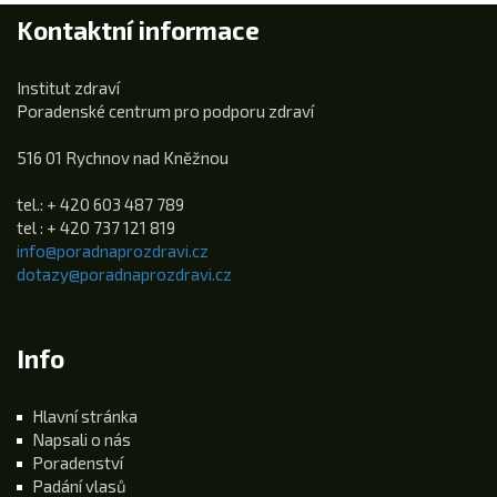
Kontaktní informace
Institut zdraví
Poradenské centrum pro podporu zdraví
516 01 Rychnov nad Kněžnou
tel.: + 420 603 487 789
tel : + 420 737 121 819
info@poradnaprozdravi.cz
dotazy@poradnaprozdravi.cz
Info
Hlavní stránka
Napsali o nás
Poradenství
Padání vlasů