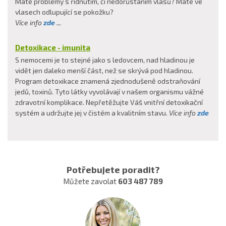
Máte problémy s řídnutím, či nedorůstáním vlasů? Máte ve
vlasech odlupující se pokožku?
Více info
zde
...
Detoxikace - imunita
S nemocemi je to stejné jako s ledovcem, nad hladinou je
vidět jen daleko menší část, než se skrývá pod hladinou.
Program detoxikace znamená zjednodušeně odstraňování
jedů, toxinů. Tyto látky vyvolávají v našem organismu vážné
zdravotní komplikace. Nepřetěžujte Váš vnitřní detoxikační
systém a udržujte jej v čistém a kvalitním stavu.
Více info
zde
Potřebujete poradit?
Můžete zavolat
603 487 789